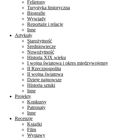
Felietony
Turystyka historyczna
Biografie
Wywiady
Reportaże i relacje
Inne
Artykuły
Starożytność
Średniowiecze
Nowożytność
Historia XIX wieku
I wojna światowa i okres międzywojenny
II Rzeczpospolita
II wojna światowa
Dzieje najnowsze
Historia sztuki
Inne
Projekty
Konkursy
Patronaty
Inne
Recenzje
Książki
Film
Wystawy