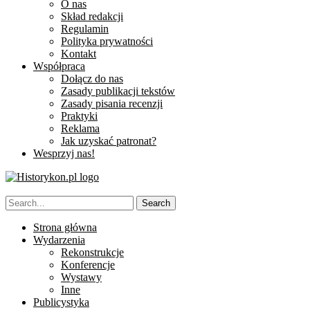
O nas
Skład redakcji
Regulamin
Polityka prywatności
Kontakt
Współpraca
Dołącz do nas
Zasady publikacji tekstów
Zasady pisania recenzji
Praktyki
Reklama
Jak uzyskać patronat?
Wesprzyj nas!
Strona główna
Wydarzenia
Rekonstrukcje
Konferencje
Wystawy
Inne
Publicystyka