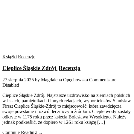
Książki
Recenzje
Cieplice Śląskie Zdrój |Recenzja
27 sierpnia 2025
by
Magdalena Opęchowska
Comments are
Disabled
Cieplice Śląskie Zdrój. Najstarsze uzdrowisko na ziemiach polskich
w listach, pamiętnikach i innych relacjach, wybór tekstów Stanisław
Firszt Cieplice Śląskie-Zdrój to miejscowość, która zawdzięcza
swoje powstanie i rozwój leczniczym źródłom. Ciepłe wody zostały
odkryte w 1175 roku przez księcia Bolesława Wysokiego. Należy
jednak podkreślić, że dopiero w 1261 roku książę […]
Continue Reading →