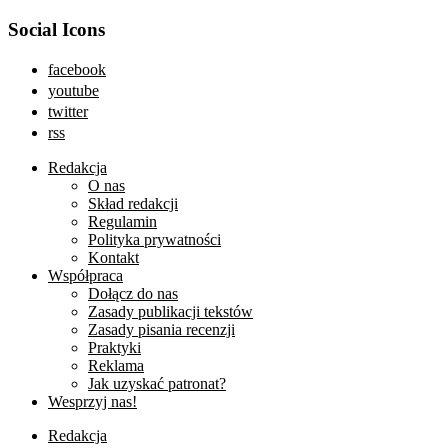
Social Icons
facebook
youtube
twitter
rss
Redakcja
O nas
Skład redakcji
Regulamin
Polityka prywatności
Kontakt
Współpraca
Dołącz do nas
Zasady publikacji tekstów
Zasady pisania recenzji
Praktyki
Reklama
Jak uzyskać patronat?
Wesprzyj nas!
Redakcja