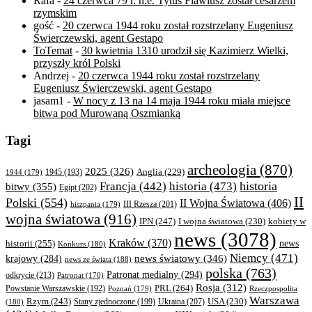
Rafa
-
24 czerwca 79 r. n.e. Tytus Flawiusz został cesarzem
rzymskim
gość
-
20 czerwca 1944 roku został rozstrzelany Eugeniusz
Świerczewski, agent Gestapo
ToTemat
-
30 kwietnia 1310 urodził się Kazimierz Wielki,
przyszły król Polski
Andrzej
-
20 czerwca 1944 roku został rozstrzelany
Eugeniusz Świerczewski, agent Gestapo
jasam1
-
W nocy z 13 na 14 maja 1944 roku miała miejsce
bitwa pod Murowaną Oszmianką
Tagi
archeologia
(870)
2025
(326)
Anglia
(229)
1944
(179)
1945
(193)
historia
Francja
(442)
historia
(473)
bitwy
(355)
Egipt
(202)
II
Polski
(554)
II Wojna Światowa
(406)
III Rzesza
(201)
hiszpania
(179)
wojna światowa
(916)
IPN
(247)
kobiety w
I wojna światowa
(230)
news
(3078)
Kraków
(370)
historii
(255)
news
Konkurs
(180)
Niemcy
(471)
news światowy
(346)
krajowy
(284)
news ze świata
(188)
polska
(763)
Patronat medialny
(294)
odkrycie
(213)
Patronat
(170)
Rosja
(312)
PRL
(264)
Powstanie Warszawskie
(192)
Poznań
(179)
Rzeczpospolita
Warszawa
Rzym
(243)
Ukraina
(207)
USA
(230)
(180)
Stany zjednoczone
(199)