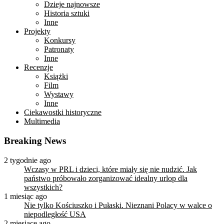
Dzieje najnowsze
Historia sztuki
Inne
Projekty
Konkursy
Patronaty
Inne
Recenzje
Książki
Film
Wystawy
Inne
Ciekawostki historyczne
Multimedia
Breaking News
2 tygodnie ago
Wczasy w PRL i dzieci, które miały się nie nudzić. Jak
państwo próbowało zorganizować idealny urlop dla
wszystkich?
1 miesiąc ago
Nie tylko Kościuszko i Pułaski. Nieznani Polacy w walce o
niepodległość USA
2 miesiące ago