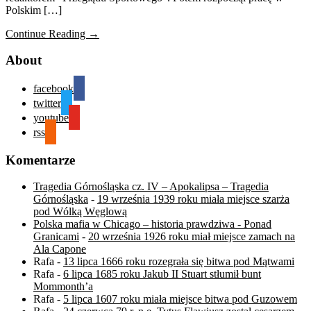
Polskim […]
Continue Reading →
About
facebook
twitter
youtube
rss
Komentarze
Tragedia Górnośląska cz. IV – Apokalipsa – Tragedia
Górnośląska
-
19 września 1939 roku miała miejsce szarża
pod Wólką Węglową
Polska mafia w Chicago – historia prawdziwa - Ponad
Granicami
-
20 września 1926 roku miał miejsce zamach na
Ala Capone
Rafa
-
13 lipca 1666 roku rozegrała się bitwa pod Mątwami
Rafa
-
6 lipca 1685 roku Jakub II Stuart stłumił bunt
Mommonth’a
Rafa
-
5 lipca 1607 roku miała miejsce bitwa pod Guzowem