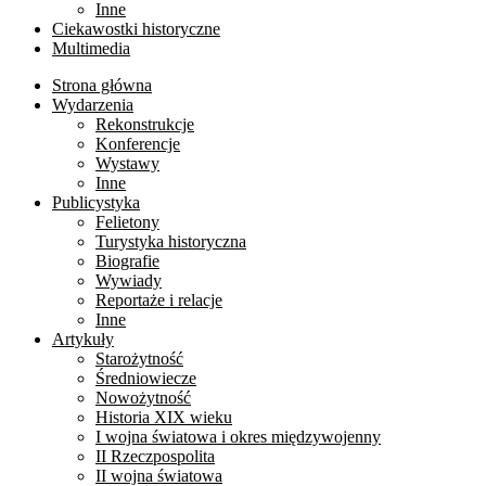
Inne
Ciekawostki historyczne
Multimedia
Strona główna
Wydarzenia
Rekonstrukcje
Konferencje
Wystawy
Inne
Publicystyka
Felietony
Turystyka historyczna
Biografie
Wywiady
Reportaże i relacje
Inne
Artykuły
Starożytność
Średniowiecze
Nowożytność
Historia XIX wieku
I wojna światowa i okres międzywojenny
II Rzeczpospolita
II wojna światowa