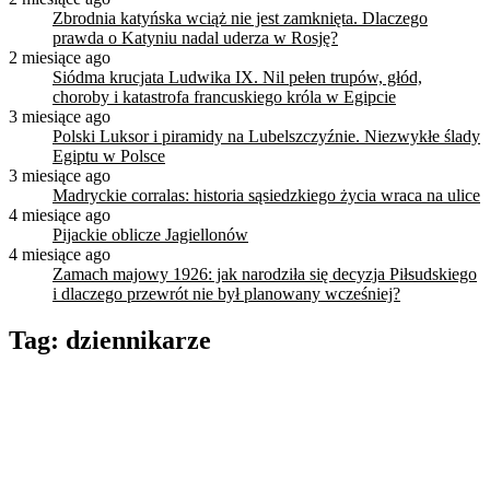
Zbrodnia katyńska wciąż nie jest zamknięta. Dlaczego
prawda o Katyniu nadal uderza w Rosję?
2 miesiące ago
Siódma krucjata Ludwika IX. Nil pełen trupów, głód,
choroby i katastrofa francuskiego króla w Egipcie
3 miesiące ago
Polski Luksor i piramidy na Lubelszczyźnie. Niezwykłe ślady
Egiptu w Polsce
3 miesiące ago
Madryckie corralas: historia sąsiedzkiego życia wraca na ulice
4 miesiące ago
Pijackie oblicze Jagiellonów
4 miesiące ago
Zamach majowy 1926: jak narodziła się decyzja Piłsudskiego
i dlaczego przewrót nie był planowany wcześniej?
Tag:
dziennikarze