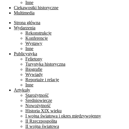
Inne
Ciekawostki historyczne
Multimedia
Strona główna
Wydarzenia
Rekonstrukcje
Konferencje
Wystawy
Inne
Publicystyka
Felietony
Turystyka historyczna
Biografie
Wywiady
Reportaże i relacje
Inne
Artykuły
Starożytność
Średniowiecze
Nowożytność
Historia XIX wieku
I wojna światowa i okres międzywojenny
II Rzeczpospolita
II wojna światowa