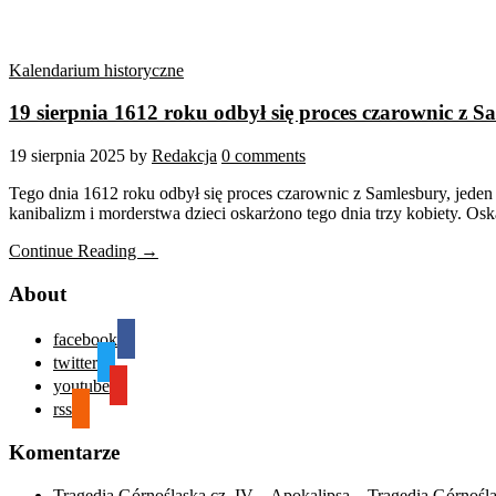
Kalendarium historyczne
19 sierpnia 1612 roku odbył się proces czarownic z S
19 sierpnia 2025
by
Redakcja
0 comments
Tego dnia 1612 roku odbył się proces czarownic z Samlesbury, jeden 
kanibalizm i morderstwa dzieci oskarżono tego dnia trzy kobiety. O
Continue Reading →
About
facebook
twitter
youtube
rss
Komentarze
Tragedia Górnośląska cz. IV – Apokalipsa – Tragedia Górnośl