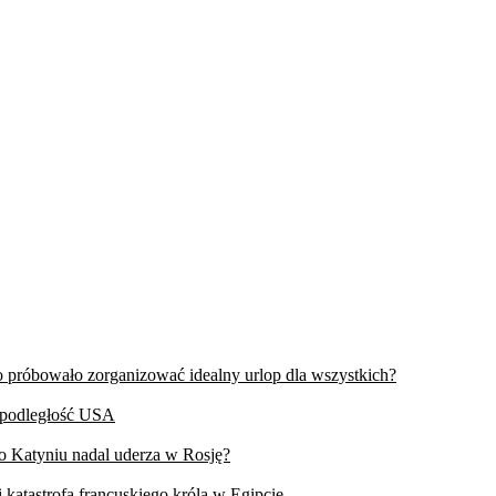
wo próbowało zorganizować idealny urlop dla wszystkich?
iepodległość USA
 o Katyniu nadal uderza w Rosję?
 katastrofa francuskiego króla w Egipcie