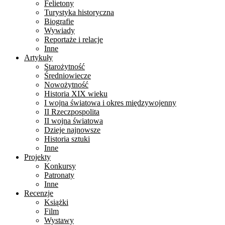
Felietony
Turystyka historyczna
Biografie
Wywiady
Reportaże i relacje
Inne
Artykuły
Starożytność
Średniowiecze
Nowożytność
Historia XIX wieku
I wojna światowa i okres międzywojenny
II Rzeczpospolita
II wojna światowa
Dzieje najnowsze
Historia sztuki
Inne
Projekty
Konkursy
Patronaty
Inne
Recenzje
Książki
Film
Wystawy