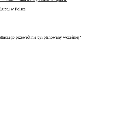
Egiptu w Polsce
 dlaczego przewrót nie był planowany wcześniej?