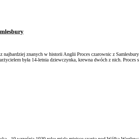
amlesbury
z najbardziej znanych w historii Anglii Proces czarownic z Samlesbur
skarżycielem była 14-letnia dziewczynka, krewna dwóch z nich. Proces
ąska
-
19 września 1939 roku miała miejsce szarża pod Wólką Węglow