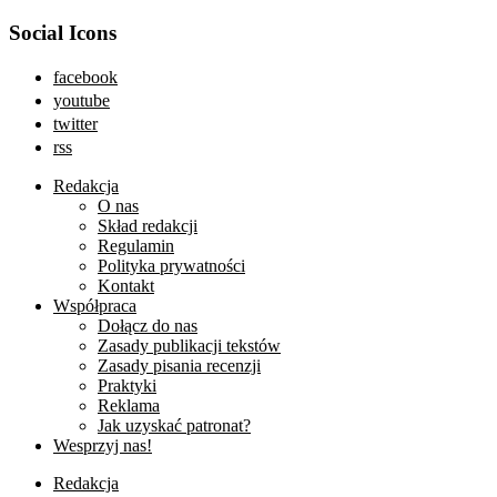
Social Icons
facebook
youtube
twitter
rss
Redakcja
O nas
Skład redakcji
Regulamin
Polityka prywatności
Kontakt
Współpraca
Dołącz do nas
Zasady publikacji tekstów
Zasady pisania recenzji
Praktyki
Reklama
Jak uzyskać patronat?
Wesprzyj nas!
Redakcja