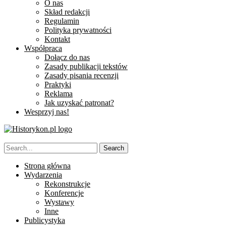
O nas
Skład redakcji
Regulamin
Polityka prywatności
Kontakt
Współpraca
Dołącz do nas
Zasady publikacji tekstów
Zasady pisania recenzji
Praktyki
Reklama
Jak uzyskać patronat?
Wesprzyj nas!
Strona główna
Wydarzenia
Rekonstrukcje
Konferencje
Wystawy
Inne
Publicystyka