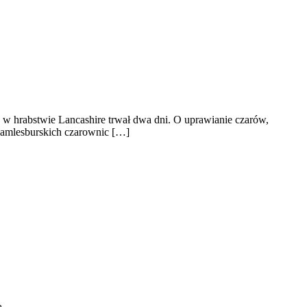
y w hrabstwie Lancashire trwał dwa dni. O uprawianie czarów,
 samlesburskich czarownic […]
ą