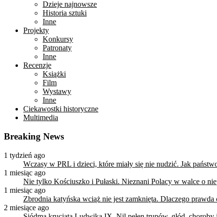
Dzieje najnowsze
Historia sztuki
Inne
Projekty
Konkursy
Patronaty
Inne
Recenzje
Książki
Film
Wystawy
Inne
Ciekawostki historyczne
Multimedia
Breaking News
1 tydzień ago
Wczasy w PRL i dzieci, które miały się nie nudzić. Jak państ
1 miesiąc ago
Nie tylko Kościuszko i Pułaski. Nieznani Polacy w walce o n
1 miesiąc ago
Zbrodnia katyńska wciąż nie jest zamknięta. Dlaczego prawda
2 miesiące ago
Siódma krucjata Ludwika IX. Nil pełen trupów, głód, choroby i