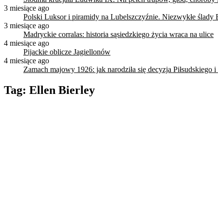
3 miesiące ago
Polski Luksor i piramidy na Lubelszczyźnie. Niezwykłe ślady 
3 miesiące ago
Madryckie corralas: historia sąsiedzkiego życia wraca na ulice
4 miesiące ago
Pijackie oblicze Jagiellonów
4 miesiące ago
Zamach majowy 1926: jak narodziła się decyzja Piłsudskiego i
Tag:
Ellen Bierley