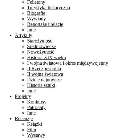
Felietony
Turystyka historyczna
Biografie
Wywiady
Reportaże i relacje
Inne
Artykuły
Starożytność
Średniowiecze
Nowożytność
Historia XIX wieku
I wojna światowa i okres międzywojenny
II Rzeczpospolita
II wojna światowa
Dzieje najnowsze
Historia sztuki
Inne
Projekty
Konkursy
Patronaty
Inne
Recenzje
Książki
Film
Wystawy