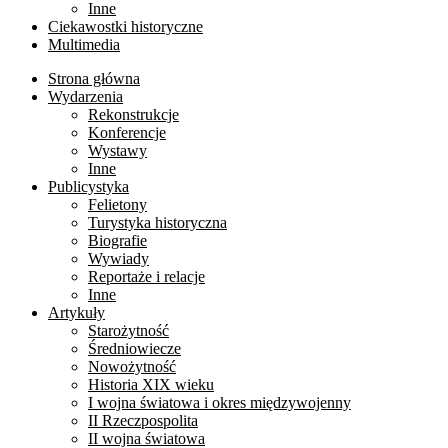
Inne
Ciekawostki historyczne
Multimedia
Strona główna
Wydarzenia
Rekonstrukcje
Konferencje
Wystawy
Inne
Publicystyka
Felietony
Turystyka historyczna
Biografie
Wywiady
Reportaże i relacje
Inne
Artykuły
Starożytność
Średniowiecze
Nowożytność
Historia XIX wieku
I wojna światowa i okres międzywojenny
II Rzeczpospolita
II wojna światowa