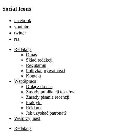
Social Icons
facebook
youtube
twitter
rss
Redakcja
O nas
Skład redakcji
Regulamin
Polityka prywatności
Kontakt
Współpraca
Dołącz do nas
Zasady publikacji tekstów
Zasady pisania recenzji
Praktyki
Reklama
Jak uzyskać patronat?
Wesprzyj nas!
Redakcja