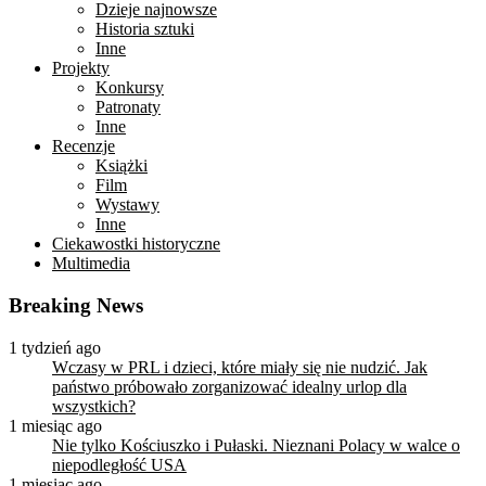
Dzieje najnowsze
Historia sztuki
Inne
Projekty
Konkursy
Patronaty
Inne
Recenzje
Książki
Film
Wystawy
Inne
Ciekawostki historyczne
Multimedia
Breaking News
1 tydzień ago
Wczasy w PRL i dzieci, które miały się nie nudzić. Jak
państwo próbowało zorganizować idealny urlop dla
wszystkich?
1 miesiąc ago
Nie tylko Kościuszko i Pułaski. Nieznani Polacy w walce o
niepodległość USA
1 miesiąc ago