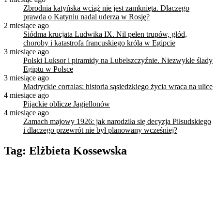
Zbrodnia katyńska wciąż nie jest zamknięta. Dlaczego
prawda o Katyniu nadal uderza w Rosję?
2 miesiące ago
Siódma krucjata Ludwika IX. Nil pełen trupów, głód,
choroby i katastrofa francuskiego króla w Egipcie
3 miesiące ago
Polski Luksor i piramidy na Lubelszczyźnie. Niezwykłe ślady
Egiptu w Polsce
3 miesiące ago
Madryckie corralas: historia sąsiedzkiego życia wraca na ulice
4 miesiące ago
Pijackie oblicze Jagiellonów
4 miesiące ago
Zamach majowy 1926: jak narodziła się decyzja Piłsudskiego
i dlaczego przewrót nie był planowany wcześniej?
Tag:
Elżbieta Kossewska