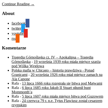
Continue Reading →
About
facebook
twitter
youtube
rss
Komentarze
Tragedia Górnośląska cz. IV – Apokalipsa – Tragedia
Górnośląska
-
19 września 1939 roku miała miejsce szarża
pod Wólką Węglową
Polska mafia w Chicago – historia prawdziwa - Ponad
Granicami
-
20 września 1926 roku miał miejsce zamach na
Ala Capone
Rafa
-
13 lipca 1666 roku rozegrała się bitwa pod Mątwami
Rafa
-
6 lipca 1685 roku Jakub II Stuart stłumił bunt
Mommonth’a
Rafa
-
5 lipca 1607 roku miała miejsce bitwa pod Guzowem
Rafa
-
24 czerwca 79 r. n.e. Tytus Flawiusz został cesarzem
rzymskim