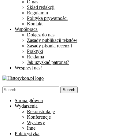
O nas
Skład redakcji
Regulamin
Polityka prywatności
Kontakt
Współpraca
Dołącz do nas
Zasady publikacji tekstów
Zasady pisania recenzji
Praktyki
Reklama
Jak uzyskać patronat?
Wesprzyj nas!
Strona główna
Wydarzenia
Rekonstrukcje
Konferencje
Wystawy
Inne
Publicystyka