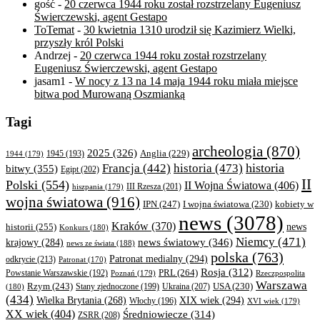
gość
-
20 czerwca 1944 roku został rozstrzelany Eugeniusz
Świerczewski, agent Gestapo
ToTemat
-
30 kwietnia 1310 urodził się Kazimierz Wielki,
przyszły król Polski
Andrzej
-
20 czerwca 1944 roku został rozstrzelany
Eugeniusz Świerczewski, agent Gestapo
jasam1
-
W nocy z 13 na 14 maja 1944 roku miała miejsce
bitwa pod Murowaną Oszmianką
Tagi
archeologia
(870)
2025
(326)
Anglia
(229)
1944
(179)
1945
(193)
historia
Francja
(442)
historia
(473)
bitwy
(355)
Egipt
(202)
II
Polski
(554)
II Wojna Światowa
(406)
III Rzesza
(201)
hiszpania
(179)
wojna światowa
(916)
IPN
(247)
kobiety w
I wojna światowa
(230)
news
(3078)
Kraków
(370)
historii
(255)
news
Konkurs
(180)
Niemcy
(471)
news światowy
(346)
krajowy
(284)
news ze świata
(188)
polska
(763)
Patronat medialny
(294)
odkrycie
(213)
Patronat
(170)
Rosja
(312)
PRL
(264)
Powstanie Warszawskie
(192)
Poznań
(179)
Rzeczpospolita
Warszawa
Rzym
(243)
Ukraina
(207)
USA
(230)
(180)
Stany zjednoczone
(199)
(434)
XIX wiek
(294)
Wielka Brytania
(268)
Włochy
(196)
XVI wiek
(179)
XX wiek
(404)
Średniowiecze
(314)
ZSRR
(208)