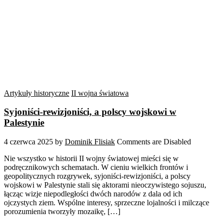
Artykuły historyczne
II wojna światowa
Syjoniści-rewizjoniści, a polscy wojskowi w
Palestynie
4 czerwca 2025
by
Dominik Flisiak
Comments are Disabled
Nie wszystko w historii II wojny światowej mieści się w
podręcznikowych schematach. W cieniu wielkich frontów i
geopolitycznych rozgrywek, syjoniści-rewizjoniści, a polscy
wojskowi w Palestynie stali się aktorami nieoczywistego sojuszu,
łącząc wizje niepodległości dwóch narodów z dala od ich
ojczystych ziem. Wspólne interesy, sprzeczne lojalności i milczące
porozumienia tworzyły mozaikę, […]