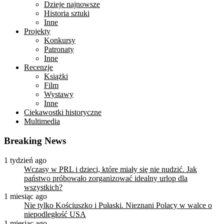
Dzieje najnowsze
Historia sztuki
Inne
Projekty
Konkursy
Patronaty
Inne
Recenzje
Książki
Film
Wystawy
Inne
Ciekawostki historyczne
Multimedia
Breaking News
1 tydzień ago
Wczasy w PRL i dzieci, które miały się nie nudzić. Jak
państwo próbowało zorganizować idealny urlop dla
wszystkich?
1 miesiąc ago
Nie tylko Kościuszko i Pułaski. Nieznani Polacy w walce o
niepodległość USA
1 miesiąc ago