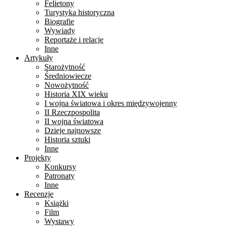
Felietony
Turystyka historyczna
Biografie
Wywiady
Reportaże i relacje
Inne
Artykuły
Starożytność
Średniowiecze
Nowożytność
Historia XIX wieku
I wojna światowa i okres międzywojenny
II Rzeczpospolita
II wojna światowa
Dzieje najnowsze
Historia sztuki
Inne
Projekty
Konkursy
Patronaty
Inne
Recenzje
Książki
Film
Wystawy