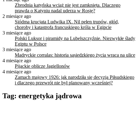
Zbrodnia katyńska wciąż nie jest zamknięta. Dlaczego
prawda o Katyniu nadal uderza w Rosję?
2 miesiące ago
Siódma krucjata Ludwika IX. Nil pełen trupów, głód,
choroby i katastrofa francuskiego króla w Egipcie
3 miesiące ago
Polski Luksor i piramidy na Lubelszczyźnie. Niezwykłe ślady
Egiptu w Polsce
3 miesiące ago
Madryckie corralas: historia sąsiedzkiego życia wraca na ulice
4 miesiące ago
Pijackie oblicze Jagiellonów
4 miesiące ago
Zamach majowy 1926: jak narodziła się decyzja Piłsudskiego
i dlaczego przewrót nie był planowany wcześniej?
Tag:
energetyka jądrowa