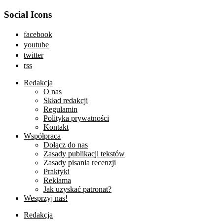
Social Icons
facebook
youtube
twitter
rss
Redakcja
O nas
Skład redakcji
Regulamin
Polityka prywatności
Kontakt
Współpraca
Dołącz do nas
Zasady publikacji tekstów
Zasady pisania recenzji
Praktyki
Reklama
Jak uzyskać patronat?
Wesprzyj nas!
Redakcja