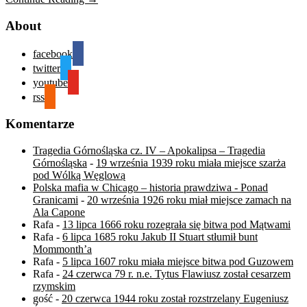
About
facebook
twitter
youtube
rss
Komentarze
Tragedia Górnośląska cz. IV – Apokalipsa – Tragedia
Górnośląska
-
19 września 1939 roku miała miejsce szarża
pod Wólką Węglową
Polska mafia w Chicago – historia prawdziwa - Ponad
Granicami
-
20 września 1926 roku miał miejsce zamach na
Ala Capone
Rafa
-
13 lipca 1666 roku rozegrała się bitwa pod Mątwami
Rafa
-
6 lipca 1685 roku Jakub II Stuart stłumił bunt
Mommonth’a
Rafa
-
5 lipca 1607 roku miała miejsce bitwa pod Guzowem
Rafa
-
24 czerwca 79 r. n.e. Tytus Flawiusz został cesarzem
rzymskim
gość
-
20 czerwca 1944 roku został rozstrzelany Eugeniusz