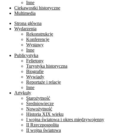
Inne
Ciekawostki historyczne
Multimedia
Strona główna
Wydarzenia
Rekonstrukcje
Konferencje
Wystawy
Inne
Publicystyka
Felietony
Turystyka historyczna
Biografie
Wywiady
Reportaże i relacje
Inne
Artykuły
Starożytność
Średniowiecze
Nowożytność
Historia XIX wieku
I wojna światowa i okres międzywojenny
II Rzeczpospolita
II wojna światowa