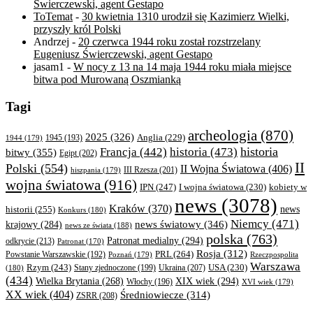
Świerczewski, agent Gestapo
ToTemat
-
30 kwietnia 1310 urodził się Kazimierz Wielki,
przyszły król Polski
Andrzej
-
20 czerwca 1944 roku został rozstrzelany
Eugeniusz Świerczewski, agent Gestapo
jasam1
-
W nocy z 13 na 14 maja 1944 roku miała miejsce
bitwa pod Murowaną Oszmianką
Tagi
archeologia
(870)
2025
(326)
Anglia
(229)
1944
(179)
1945
(193)
historia
Francja
(442)
historia
(473)
bitwy
(355)
Egipt
(202)
II
Polski
(554)
II Wojna Światowa
(406)
III Rzesza
(201)
hiszpania
(179)
wojna światowa
(916)
IPN
(247)
kobiety w
I wojna światowa
(230)
news
(3078)
Kraków
(370)
historii
(255)
news
Konkurs
(180)
Niemcy
(471)
news światowy
(346)
krajowy
(284)
news ze świata
(188)
polska
(763)
Patronat medialny
(294)
odkrycie
(213)
Patronat
(170)
Rosja
(312)
PRL
(264)
Powstanie Warszawskie
(192)
Poznań
(179)
Rzeczpospolita
Warszawa
Rzym
(243)
Ukraina
(207)
USA
(230)
(180)
Stany zjednoczone
(199)
(434)
XIX wiek
(294)
Wielka Brytania
(268)
Włochy
(196)
XVI wiek
(179)
XX wiek
(404)
Średniowiecze
(314)
ZSRR
(208)