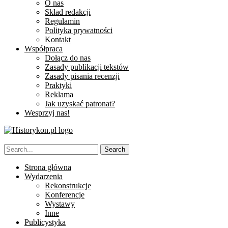
O nas
Skład redakcji
Regulamin
Polityka prywatności
Kontakt
Współpraca
Dołącz do nas
Zasady publikacji tekstów
Zasady pisania recenzji
Praktyki
Reklama
Jak uzyskać patronat?
Wesprzyj nas!
Strona główna
Wydarzenia
Rekonstrukcje
Konferencje
Wystawy
Inne
Publicystyka