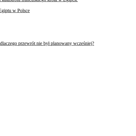
Egiptu w Polsce
 dlaczego przewrót nie był planowany wcześniej?