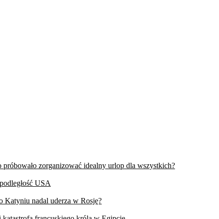
wo próbowało zorganizować idealny urlop dla wszystkich?
iepodległość USA
 o Katyniu nadal uderza w Rosję?
 katastrofa francuskiego króla w Egipcie