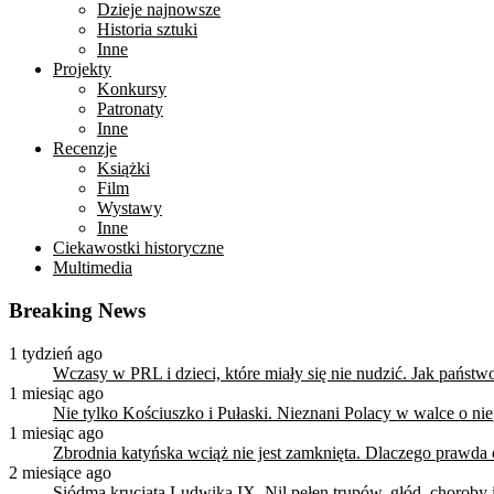
Dzieje najnowsze
Historia sztuki
Inne
Projekty
Konkursy
Patronaty
Inne
Recenzje
Książki
Film
Wystawy
Inne
Ciekawostki historyczne
Multimedia
Breaking News
1 tydzień ago
Wczasy w PRL i dzieci, które miały się nie nudzić. Jak państ
1 miesiąc ago
Nie tylko Kościuszko i Pułaski. Nieznani Polacy w walce o n
1 miesiąc ago
Zbrodnia katyńska wciąż nie jest zamknięta. Dlaczego prawda
2 miesiące ago
Siódma krucjata Ludwika IX. Nil pełen trupów, głód, choroby i