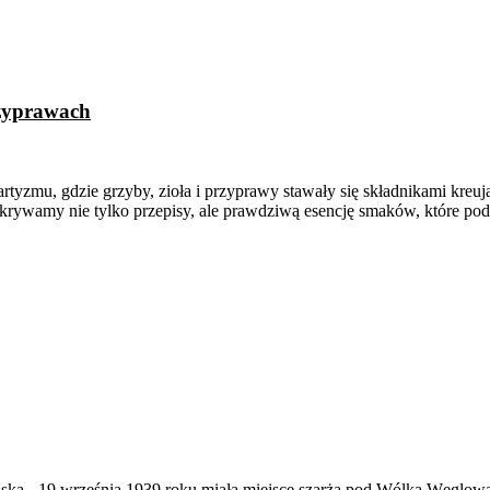
rzyprawach
rtyzmu, gdzie grzyby, zioła i przyprawy stawały się składnikami kre
dkrywamy nie tylko przepisy, ale prawdziwą esencję smaków, które po
ąska
-
19 września 1939 roku miała miejsce szarża pod Wólką Węglow