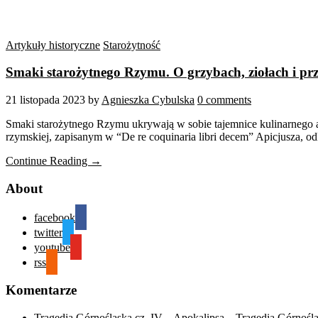
Artykuły historyczne
Starożytność
Smaki starożytnego Rzymu. O grzybach, ziołach i p
21 listopada 2023
by
Agnieszka Cybulska
0 comments
Smaki starożytnego Rzymu ukrywają w sobie tajemnice kulinarnego a
rzymskiej, zapisanym w “De re coquinaria libri decem” Apicjusza, o
Continue Reading →
About
facebook
twitter
youtube
rss
Komentarze
Tragedia Górnośląska cz. IV – Apokalipsa – Tragedia Górnośl