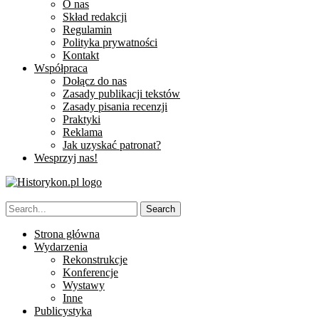
O nas
Skład redakcji
Regulamin
Polityka prywatności
Kontakt
Współpraca
Dołącz do nas
Zasady publikacji tekstów
Zasady pisania recenzji
Praktyki
Reklama
Jak uzyskać patronat?
Wesprzyj nas!
Strona główna
Wydarzenia
Rekonstrukcje
Konferencje
Wystawy
Inne
Publicystyka