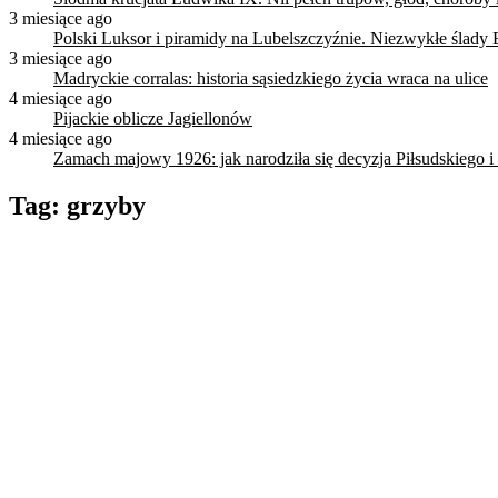
3 miesiące ago
Polski Luksor i piramidy na Lubelszczyźnie. Niezwykłe ślady 
3 miesiące ago
Madryckie corralas: historia sąsiedzkiego życia wraca na ulice
4 miesiące ago
Pijackie oblicze Jagiellonów
4 miesiące ago
Zamach majowy 1926: jak narodziła się decyzja Piłsudskiego i
Tag:
grzyby