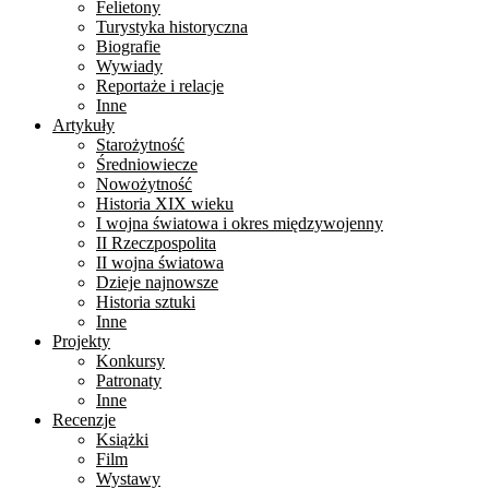
Felietony
Turystyka historyczna
Biografie
Wywiady
Reportaże i relacje
Inne
Artykuły
Starożytność
Średniowiecze
Nowożytność
Historia XIX wieku
I wojna światowa i okres międzywojenny
II Rzeczpospolita
II wojna światowa
Dzieje najnowsze
Historia sztuki
Inne
Projekty
Konkursy
Patronaty
Inne
Recenzje
Książki
Film
Wystawy