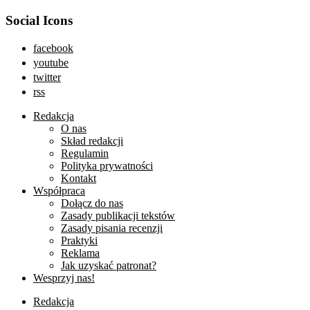
Social Icons
facebook
youtube
twitter
rss
Redakcja
O nas
Skład redakcji
Regulamin
Polityka prywatności
Kontakt
Współpraca
Dołącz do nas
Zasady publikacji tekstów
Zasady pisania recenzji
Praktyki
Reklama
Jak uzyskać patronat?
Wesprzyj nas!
Redakcja