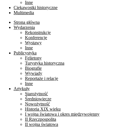
Inne
Ciekawostki historyczne
Multimedia
Strona główna
Wydarzenia
Rekonstrukcje
Konferencje
Wystawy
Inne
Publicystyka
Felietony
Turystyka historyczna
Biografie
Wywiady
Reportaże i relacje
Inne
Artykuły
Starożytność
Średniowiecze
Nowożytność
Historia XIX wieku
I wojna światowa i okres międzywojenny
II Rzeczpospolita
II wojna światowa