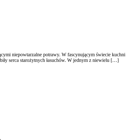
ującymi niepowtarzalne potrawy. W fascynującym świecie kuchni
dbiły serca starożytnych łasuchów. W jednym z niewielu […]
ą