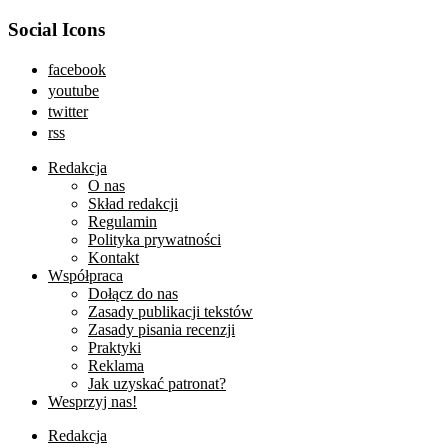
Social Icons
facebook
youtube
twitter
rss
Redakcja
O nas
Skład redakcji
Regulamin
Polityka prywatności
Kontakt
Współpraca
Dołącz do nas
Zasady publikacji tekstów
Zasady pisania recenzji
Praktyki
Reklama
Jak uzyskać patronat?
Wesprzyj nas!
Redakcja