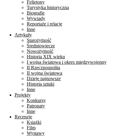
Felietony
Turystyka historyczna
Biografie
Wywiady
Reportaże i relacje
Inne
Artykuły
Starożytność
Średniowiecze
Nowożytność
Historia XIX wieku
I wojna światowa i okres międzywojenny
II Rzeczpospolita
II wojna światowa
Dzieje najnowsze
Historia sztuki
Inne
Projekty
Konkursy
Patronaty
Inne
Recenzje
Książki
Film
Wystawy