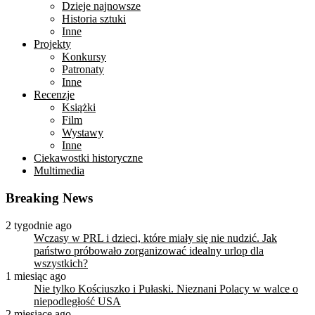
Dzieje najnowsze
Historia sztuki
Inne
Projekty
Konkursy
Patronaty
Inne
Recenzje
Książki
Film
Wystawy
Inne
Ciekawostki historyczne
Multimedia
Breaking News
2 tygodnie ago
Wczasy w PRL i dzieci, które miały się nie nudzić. Jak
państwo próbowało zorganizować idealny urlop dla
wszystkich?
1 miesiąc ago
Nie tylko Kościuszko i Pułaski. Nieznani Polacy w walce o
niepodległość USA
2 miesiące ago