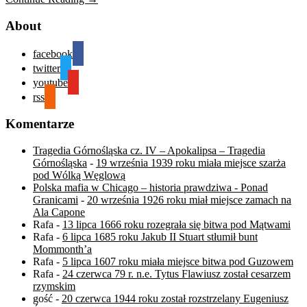
About
facebook
twitter
youtube
rss
Komentarze
Tragedia Górnośląska cz. IV – Apokalipsa – Tragedia
Górnośląska
-
19 września 1939 roku miała miejsce szarża
pod Wólką Węglową
Polska mafia w Chicago – historia prawdziwa - Ponad
Granicami
-
20 września 1926 roku miał miejsce zamach na
Ala Capone
Rafa
-
13 lipca 1666 roku rozegrała się bitwa pod Mątwami
Rafa
-
6 lipca 1685 roku Jakub II Stuart stłumił bunt
Mommonth’a
Rafa
-
5 lipca 1607 roku miała miejsce bitwa pod Guzowem
Rafa
-
24 czerwca 79 r. n.e. Tytus Flawiusz został cesarzem
rzymskim
gość
-
20 czerwca 1944 roku został rozstrzelany Eugeniusz