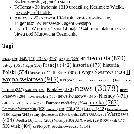
Świerczewski, agent Gestapo
ToTemat
-
30 kwietnia 1310 urodził się Kazimierz Wielki,
przyszły król Polski
Andrzej
-
20 czerwca 1944 roku został rozstrzelany
Eugeniusz Świerczewski, agent Gestapo
jasam1
-
W nocy z 13 na 14 maja 1944 roku miała miejsce
bitwa pod Murowaną Oszmianką
Tagi
archeologia
(870)
2025
(326)
Anglia
(229)
1944
(179)
1945
(193)
historia
Francja
(442)
historia
(473)
bitwy
(355)
Egipt
(202)
II
Polski
(554)
II Wojna Światowa
(406)
III Rzesza
(201)
hiszpania
(179)
wojna światowa
(916)
IPN
(247)
kobiety w
I wojna światowa
(230)
news
(3078)
Kraków
(370)
historii
(255)
news
Konkurs
(180)
Niemcy
(471)
news światowy
(346)
krajowy
(284)
news ze świata
(188)
polska
(763)
Patronat medialny
(294)
odkrycie
(213)
Patronat
(170)
Rosja
(312)
PRL
(264)
Powstanie Warszawskie
(192)
Poznań
(179)
Rzeczpospolita
Warszawa
Rzym
(243)
Ukraina
(207)
USA
(230)
(180)
Stany zjednoczone
(199)
(434)
XIX wiek
(294)
Wielka Brytania
(268)
Włochy
(196)
XVI wiek
(179)
XX wiek
(404)
Średniowiecze
(314)
ZSRR
(208)