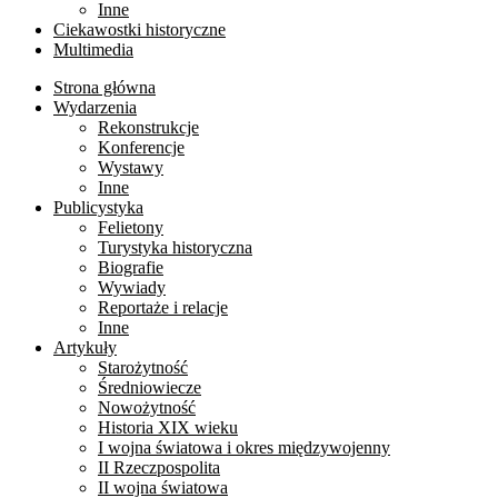
Inne
Ciekawostki historyczne
Multimedia
Strona główna
Wydarzenia
Rekonstrukcje
Konferencje
Wystawy
Inne
Publicystyka
Felietony
Turystyka historyczna
Biografie
Wywiady
Reportaże i relacje
Inne
Artykuły
Starożytność
Średniowiecze
Nowożytność
Historia XIX wieku
I wojna światowa i okres międzywojenny
II Rzeczpospolita
II wojna światowa