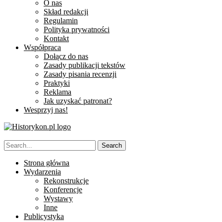
O nas
Skład redakcji
Regulamin
Polityka prywatności
Kontakt
Współpraca
Dołącz do nas
Zasady publikacji tekstów
Zasady pisania recenzji
Praktyki
Reklama
Jak uzyskać patronat?
Wesprzyj nas!
Strona główna
Wydarzenia
Rekonstrukcje
Konferencje
Wystawy
Inne
Publicystyka