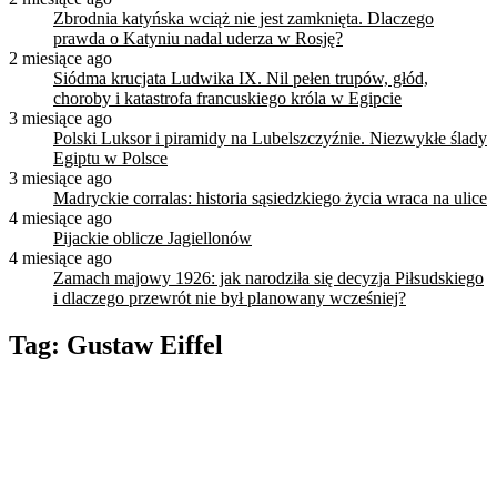
Zbrodnia katyńska wciąż nie jest zamknięta. Dlaczego
prawda o Katyniu nadal uderza w Rosję?
2 miesiące ago
Siódma krucjata Ludwika IX. Nil pełen trupów, głód,
choroby i katastrofa francuskiego króla w Egipcie
3 miesiące ago
Polski Luksor i piramidy na Lubelszczyźnie. Niezwykłe ślady
Egiptu w Polsce
3 miesiące ago
Madryckie corralas: historia sąsiedzkiego życia wraca na ulice
4 miesiące ago
Pijackie oblicze Jagiellonów
4 miesiące ago
Zamach majowy 1926: jak narodziła się decyzja Piłsudskiego
i dlaczego przewrót nie był planowany wcześniej?
Tag:
Gustaw Eiffel