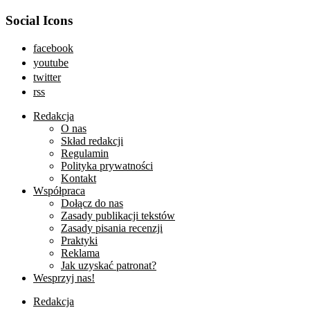
Social Icons
facebook
youtube
twitter
rss
Redakcja
O nas
Skład redakcji
Regulamin
Polityka prywatności
Kontakt
Współpraca
Dołącz do nas
Zasady publikacji tekstów
Zasady pisania recenzji
Praktyki
Reklama
Jak uzyskać patronat?
Wesprzyj nas!
Redakcja