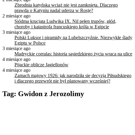
Zbrodnia katyńska wciąż nie jest zamknięta. Dlaczego
prawda o Katyniu nadal uderza w Rosję?
2 miesiące ago
Siódma krucjata Ludwika IX. Nil pełen trupów, głód,
choroby i katastrofa francuskiego króla w Egipcie
3 miesiące ago
Polski Luksor i piramidy na Lubelszczyźnie. Niezwykłe ślady
Egiptu w Polsce
3 miesiące ago
Madryckie corralas: historia sąsiedzkiego życia wraca na ulice
4 miesiące ago
Pijackie oblicze Jagiellonów
4 miesiące ago
Zamach majowy 1926: jak narodziła się decyzja Piłsudskiego
i dlaczego przewrót nie był planowany wcześniej?
Tag:
Gwidon z Jerozolimy