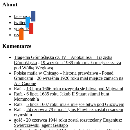
About
facebook
twitter
youtube
rss
Komentarze
Tragedia Górnośląska cz. IV – Apokalipsa – Tragedia
Górnośląska
-
19 września 1939 roku miała miejsce szarża
pod Wólką Węglową
Polska mafia w Chicago – historia prawdziwa - Ponad
Granicami
-
20 września 1926 roku miał miejsce zamach na
Ala Capone
Rafa
-
13 lipca 1666 roku rozegrała się bitwa pod Mątwami
Rafa
-
6 lipca 1685 roku Jakub II Stuart stłumił bunt
Mommonth’a
Rafa
-
5 lipca 1607 roku miała miejsce bitwa pod Guzowem
Rafa
-
24 czerwca 79 r. n.e. Tytus Flawiusz został cesarzem
rzymskim
gość
-
20 czerwca 1944 roku został rozstrzelany Eugeniusz
Świerczewski, agent Gestapo