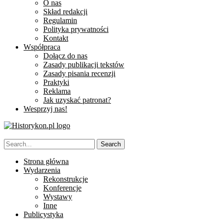
O nas
Skład redakcji
Regulamin
Polityka prywatności
Kontakt
Współpraca
Dołącz do nas
Zasady publikacji tekstów
Zasady pisania recenzji
Praktyki
Reklama
Jak uzyskać patronat?
Wesprzyj nas!
Strona główna
Wydarzenia
Rekonstrukcje
Konferencje
Wystawy
Inne
Publicystyka