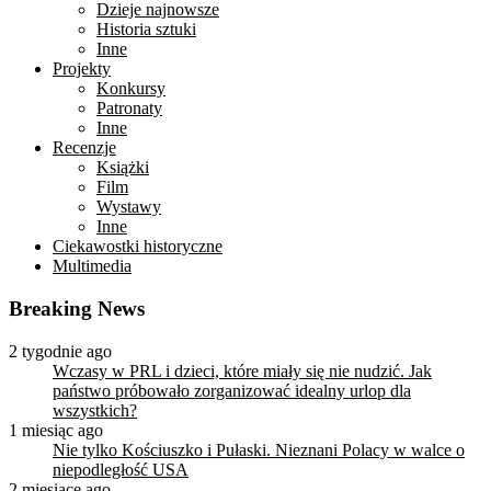
Dzieje najnowsze
Historia sztuki
Inne
Projekty
Konkursy
Patronaty
Inne
Recenzje
Książki
Film
Wystawy
Inne
Ciekawostki historyczne
Multimedia
Breaking News
2 tygodnie ago
Wczasy w PRL i dzieci, które miały się nie nudzić. Jak
państwo próbowało zorganizować idealny urlop dla
wszystkich?
1 miesiąc ago
Nie tylko Kościuszko i Pułaski. Nieznani Polacy w walce o
niepodległość USA
2 miesiące ago