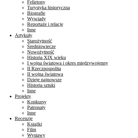
Felietony
Turystyka historyczna
Biografie
Wywiady
Reportaże i relacje
Inne
Artykuły
Starożytność
Średniowiecze
Nowożytność
Historia XIX wieku
I wojna światowa i okres międzywojenny
II Rzeczpospolita
II wojna światowa
Dzieje najnowsze
Historia sztuki
Inne
Projekty
Konkursy
Patronaty
Inne
Recenzje
Książki
Film
Wystawy