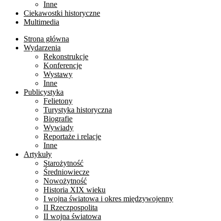
Inne
Ciekawostki historyczne
Multimedia
Strona główna
Wydarzenia
Rekonstrukcje
Konferencje
Wystawy
Inne
Publicystyka
Felietony
Turystyka historyczna
Biografie
Wywiady
Reportaże i relacje
Inne
Artykuły
Starożytność
Średniowiecze
Nowożytność
Historia XIX wieku
I wojna światowa i okres międzywojenny
II Rzeczpospolita
II wojna światowa