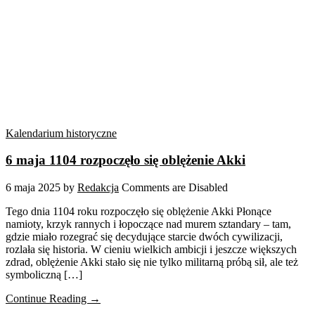
Kalendarium historyczne
6 maja 1104 rozpoczęło się oblężenie Akki
6 maja 2025
by
Redakcja
Comments are Disabled
Tego dnia 1104 roku rozpoczęło się oblężenie Akki Płonące
namioty, krzyk rannych i łopoczące nad murem sztandary – tam,
gdzie miało rozegrać się decydujące starcie dwóch cywilizacji,
rozlała się historia. W cieniu wielkich ambicji i jeszcze większych
zdrad, oblężenie Akki stało się nie tylko militarną próbą sił, ale też
symboliczną […]
Continue Reading →