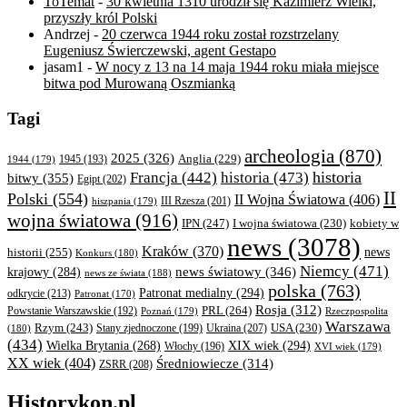
ToTemat
-
30 kwietnia 1310 urodził się Kazimierz Wielki,
przyszły król Polski
Andrzej
-
20 czerwca 1944 roku został rozstrzelany
Eugeniusz Świerczewski, agent Gestapo
jasam1
-
W nocy z 13 na 14 maja 1944 roku miała miejsce
bitwa pod Murowaną Oszmianką
Tagi
archeologia
(870)
2025
(326)
Anglia
(229)
1944
(179)
1945
(193)
historia
Francja
(442)
historia
(473)
bitwy
(355)
Egipt
(202)
II
Polski
(554)
II Wojna Światowa
(406)
III Rzesza
(201)
hiszpania
(179)
wojna światowa
(916)
IPN
(247)
kobiety w
I wojna światowa
(230)
news
(3078)
Kraków
(370)
historii
(255)
news
Konkurs
(180)
Niemcy
(471)
news światowy
(346)
krajowy
(284)
news ze świata
(188)
polska
(763)
Patronat medialny
(294)
odkrycie
(213)
Patronat
(170)
Rosja
(312)
PRL
(264)
Powstanie Warszawskie
(192)
Poznań
(179)
Rzeczpospolita
Warszawa
Rzym
(243)
Ukraina
(207)
USA
(230)
(180)
Stany zjednoczone
(199)
(434)
XIX wiek
(294)
Wielka Brytania
(268)
Włochy
(196)
XVI wiek
(179)
XX wiek
(404)
Średniowiecze
(314)
ZSRR
(208)
Historykon.pl