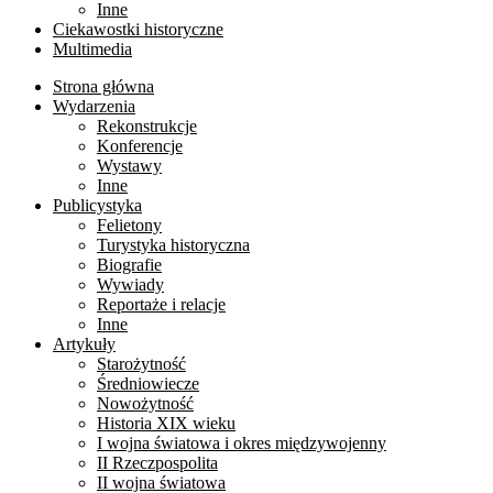
Inne
Ciekawostki historyczne
Multimedia
Strona główna
Wydarzenia
Rekonstrukcje
Konferencje
Wystawy
Inne
Publicystyka
Felietony
Turystyka historyczna
Biografie
Wywiady
Reportaże i relacje
Inne
Artykuły
Starożytność
Średniowiecze
Nowożytność
Historia XIX wieku
I wojna światowa i okres międzywojenny
II Rzeczpospolita
II wojna światowa