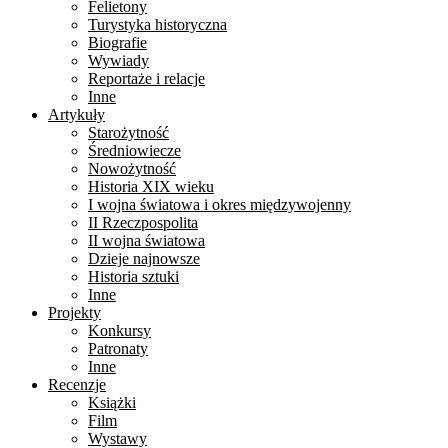
Felietony
Turystyka historyczna
Biografie
Wywiady
Reportaże i relacje
Inne
Artykuły
Starożytność
Średniowiecze
Nowożytność
Historia XIX wieku
I wojna światowa i okres międzywojenny
II Rzeczpospolita
II wojna światowa
Dzieje najnowsze
Historia sztuki
Inne
Projekty
Konkursy
Patronaty
Inne
Recenzje
Książki
Film
Wystawy