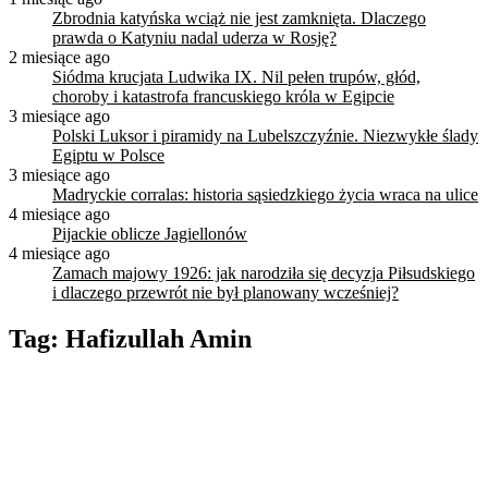
Zbrodnia katyńska wciąż nie jest zamknięta. Dlaczego
prawda o Katyniu nadal uderza w Rosję?
2 miesiące ago
Siódma krucjata Ludwika IX. Nil pełen trupów, głód,
choroby i katastrofa francuskiego króla w Egipcie
3 miesiące ago
Polski Luksor i piramidy na Lubelszczyźnie. Niezwykłe ślady
Egiptu w Polsce
3 miesiące ago
Madryckie corralas: historia sąsiedzkiego życia wraca na ulice
4 miesiące ago
Pijackie oblicze Jagiellonów
4 miesiące ago
Zamach majowy 1926: jak narodziła się decyzja Piłsudskiego
i dlaczego przewrót nie był planowany wcześniej?
Tag:
Hafizullah Amin