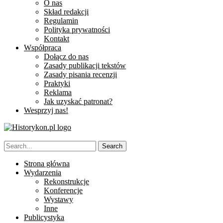
O nas
Skład redakcji
Regulamin
Polityka prywatności
Kontakt
Współpraca
Dołącz do nas
Zasady publikacji tekstów
Zasady pisania recenzji
Praktyki
Reklama
Jak uzyskać patronat?
Wesprzyj nas!
Strona główna
Wydarzenia
Rekonstrukcje
Konferencje
Wystawy
Inne
Publicystyka