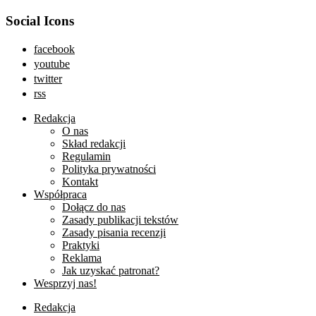
Social Icons
facebook
youtube
twitter
rss
Redakcja
O nas
Skład redakcji
Regulamin
Polityka prywatności
Kontakt
Współpraca
Dołącz do nas
Zasady publikacji tekstów
Zasady pisania recenzji
Praktyki
Reklama
Jak uzyskać patronat?
Wesprzyj nas!
Redakcja