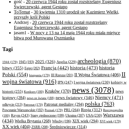
gość
-
20 czerwca 1944 roku został rozstrzelany Eugeniusz
Świerczewski, agent Gestapo
ToTemat
-
30 kwietnia 1310 urodził się Kazimierz Wielki,
przyszły król Polski
Andrzej
-
20 czerwca 1944 roku został rozstrzelany
Eugeniusz Świerczewski, agent Gestapo
jasam1
-
W nocy z 13 na 14 maja 1944 roku miała miejsce
bitwa pod Murowaną Oszmianką
Tagi
archeologia
(870)
2025
(326)
Anglia
(229)
1944
(179)
1945
(193)
historia
Francja
(442)
historia
(473)
bitwy
(355)
Egipt
(202)
II
Polski
(554)
II Wojna Światowa
(406)
III Rzesza
(201)
hiszpania
(179)
wojna światowa
(916)
IPN
(247)
kobiety w
I wojna światowa
(230)
news
(3078)
Kraków
(370)
historii
(255)
news
Konkurs
(180)
Niemcy
(471)
news światowy
(346)
krajowy
(284)
news ze świata
(188)
polska
(763)
Patronat medialny
(294)
odkrycie
(213)
Patronat
(170)
Rosja
(312)
PRL
(264)
Powstanie Warszawskie
(192)
Poznań
(179)
Rzeczpospolita
Warszawa
Rzym
(243)
Ukraina
(207)
USA
(230)
(180)
Stany zjednoczone
(199)
(434)
XIX wiek
(294)
Wielka Brytania
(268)
Włochy
(196)
XVI wiek
(179)
XX wiek
(404)
Średniowiecze
(314)
ZSRR
(208)