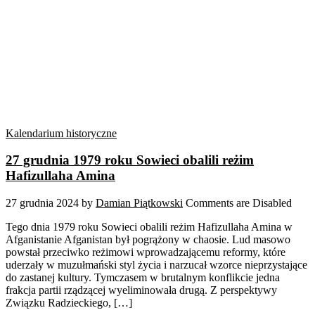
Kalendarium historyczne
27 grudnia 1979 roku Sowieci obalili reżim
Hafizullaha Amina
27 grudnia 2024
by
Damian Piątkowski
Comments are Disabled
Tego dnia 1979 roku Sowieci obalili reżim Hafizullaha Amina w
Afganistanie Afganistan był pogrążony w chaosie. Lud masowo
powstał przeciwko reżimowi wprowadzającemu reformy, które
uderzały w muzułmański styl życia i narzucał wzorce nieprzystające
do zastanej kultury. Tymczasem w brutalnym konflikcie jedna
frakcja partii rządzącej wyeliminowała drugą. Z perspektywy
Związku Radzieckiego, […]