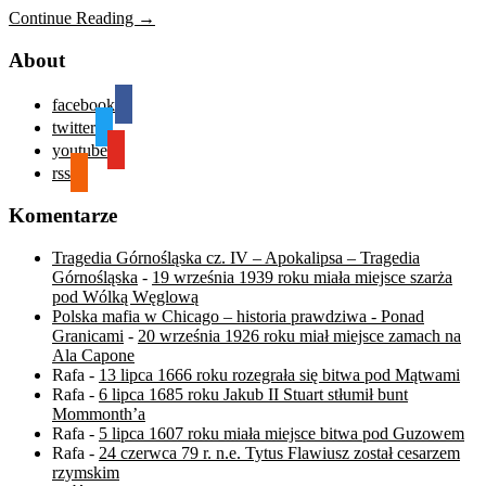
Continue Reading →
About
facebook
twitter
youtube
rss
Komentarze
Tragedia Górnośląska cz. IV – Apokalipsa – Tragedia
Górnośląska
-
19 września 1939 roku miała miejsce szarża
pod Wólką Węglową
Polska mafia w Chicago – historia prawdziwa - Ponad
Granicami
-
20 września 1926 roku miał miejsce zamach na
Ala Capone
Rafa
-
13 lipca 1666 roku rozegrała się bitwa pod Mątwami
Rafa
-
6 lipca 1685 roku Jakub II Stuart stłumił bunt
Mommonth’a
Rafa
-
5 lipca 1607 roku miała miejsce bitwa pod Guzowem
Rafa
-
24 czerwca 79 r. n.e. Tytus Flawiusz został cesarzem
rzymskim