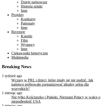
Dzieje najnowsze
Historia sztuki
Inne
Projekty
Konkursy
Patronaty
Inne
Recenzje
Książki
Film
Wystawy
Inne
Ciekawostki historyczne
Multimedia
Breaking News
1 tydzień ago
Wczasy w PRL i dzieci, które miały się nie nudzić. Jak
państwo próbowało zorganizować idealny urlop dla
wszystkich?
1 miesiąc ago
Nie tylko Kościuszko i Pułaski. Nieznani Polacy w walce o
niepodległość USA
1 miesiąc ago