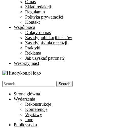
O nas
Skład redakcji
Regulamin
Polityka prywatności
Kontakt
Współpraca
Dołącz do nas
Zasady publikacji tekstów
Zasady pisania recenzji
Praktyki
Reklama
Jak uzyskać patronat?
Wesprzyj nas!
Strona główna
Wydarzenia
Rekonstrukcje
Konferencje
Wystawy
Inne
Publicystyka