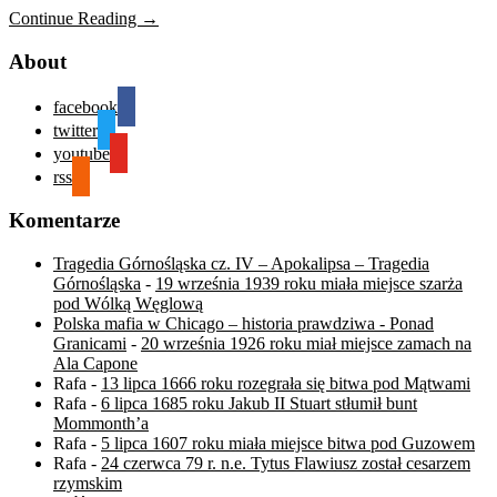
Continue Reading →
About
facebook
twitter
youtube
rss
Komentarze
Tragedia Górnośląska cz. IV – Apokalipsa – Tragedia
Górnośląska
-
19 września 1939 roku miała miejsce szarża
pod Wólką Węglową
Polska mafia w Chicago – historia prawdziwa - Ponad
Granicami
-
20 września 1926 roku miał miejsce zamach na
Ala Capone
Rafa
-
13 lipca 1666 roku rozegrała się bitwa pod Mątwami
Rafa
-
6 lipca 1685 roku Jakub II Stuart stłumił bunt
Mommonth’a
Rafa
-
5 lipca 1607 roku miała miejsce bitwa pod Guzowem
Rafa
-
24 czerwca 79 r. n.e. Tytus Flawiusz został cesarzem
rzymskim