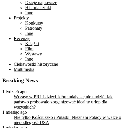
Dzieje najnowsze
Historia sztuki
Inne
Projekty
Konkursy
Patronaty
Inne
Recenzje
Książki
Film
Wystawy
Inne
Ciekawostki historyczne
Multimedia
Breaking News
1 tydzień ago
Wczasy w PRL i dzieci, które miały się nie nudzić. Jak
państwo próbowało zorganizować idealny urlop dla
wszystkich?
1 miesiąc ago
Nie tylko Kościuszko i Pułaski. Nieznani Polacy w walce o
niepodległość USA
1 miesiąc ago