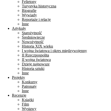
Felietony
Turystyka historyczna
Biografie
Wywiady
Reportaże i relacje
Inne
Artykuły
Starożytność
Średniowiecze
Nowożytność
Historia XIX wieku
I wojna światowa i okres międzywojenny
II Rzeczpospolita
II wojna światowa
Dzieje najnowsze
Historia sztuki
Inne
Projekty
Konkursy
Patronaty
Inne
Recenzje
Książki
Film
Wystawy