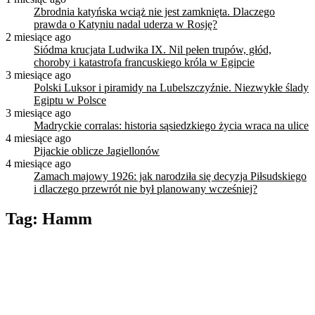
Zbrodnia katyńska wciąż nie jest zamknięta. Dlaczego
prawda o Katyniu nadal uderza w Rosję?
2 miesiące ago
Siódma krucjata Ludwika IX. Nil pełen trupów, głód,
choroby i katastrofa francuskiego króla w Egipcie
3 miesiące ago
Polski Luksor i piramidy na Lubelszczyźnie. Niezwykłe ślady
Egiptu w Polsce
3 miesiące ago
Madryckie corralas: historia sąsiedzkiego życia wraca na ulice
4 miesiące ago
Pijackie oblicze Jagiellonów
4 miesiące ago
Zamach majowy 1926: jak narodziła się decyzja Piłsudskiego
i dlaczego przewrót nie był planowany wcześniej?
Tag:
Hamm