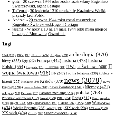
gość
-
20 czerwca 1944 roku został rozstrzelany Eugeniusz
Świerczewski, agent Gestapo
ToTemat
-
30 kwietnia 1310 urodził się Kazimierz Wielki,
przyszły król Polski
Andrzej
-
20 czerwca 1944 roku został rozstrzelany
Eugeniusz Świerczewski, agent Gestapo
jasam1
-
W nocy z 13 na 14 maja 1944 roku miała miejsce
bitwa pod Murowaną Oszmianką
Tagi
archeologia
(870)
2025
(326)
Anglia
(229)
1944
(179)
1945
(193)
historia
Francja
(442)
historia
(473)
bitwy
(355)
Egipt
(202)
II
Polski
(554)
II Wojna Światowa
(406)
III Rzesza
(201)
hiszpania
(179)
wojna światowa
(916)
IPN
(247)
kobiety w
I wojna światowa
(230)
news
(3078)
Kraków
(370)
historii
(255)
news
Konkurs
(180)
Niemcy
(471)
news światowy
(346)
krajowy
(284)
news ze świata
(188)
polska
(763)
Patronat medialny
(294)
odkrycie
(213)
Patronat
(170)
Rosja
(312)
PRL
(264)
Powstanie Warszawskie
(192)
Poznań
(179)
Rzeczpospolita
Warszawa
Rzym
(243)
Ukraina
(207)
USA
(230)
(180)
Stany zjednoczone
(199)
(434)
XIX wiek
(294)
Wielka Brytania
(268)
Włochy
(196)
XVI wiek
(179)
XX wiek
(404)
Średniowiecze
(314)
ZSRR
(208)