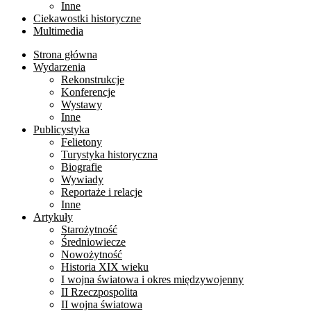
Inne
Ciekawostki historyczne
Multimedia
Strona główna
Wydarzenia
Rekonstrukcje
Konferencje
Wystawy
Inne
Publicystyka
Felietony
Turystyka historyczna
Biografie
Wywiady
Reportaże i relacje
Inne
Artykuły
Starożytność
Średniowiecze
Nowożytność
Historia XIX wieku
I wojna światowa i okres międzywojenny
II Rzeczpospolita
II wojna światowa