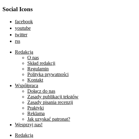
Social Icons
facebook
youtube
twitter
rss
Redakcja
O nas
Skład redakcji
Regulamin
Polityka prywatności
Kontakt
Współpraca
Dołącz do nas
Zasady publikacji tekstów
Zasady pisania recenzji
Praktyki
Reklama
Jak uzyskać patronat?
Wesprzyj nas!
Redakcja