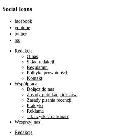
Social Icons
facebook
youtube
twitter
rss
Redakcja
O nas
Skład redakcji
Regulamin
Polityka prywatności
Kontakt
Współpraca
Dołącz do nas
Zasady publikacji tekstów
Zasady pisania recenzji
Praktyki
Reklama
Jak uzyskać patronat?
Wesprzyj nas!
Redakcja