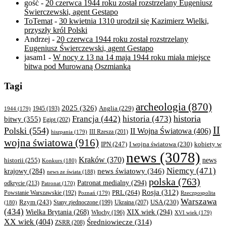
gość
-
20 czerwca 1944 roku został rozstrzelany Eugeniusz
Świerczewski, agent Gestapo
ToTemat
-
30 kwietnia 1310 urodził się Kazimierz Wielki,
przyszły król Polski
Andrzej
-
20 czerwca 1944 roku został rozstrzelany
Eugeniusz Świerczewski, agent Gestapo
jasam1
-
W nocy z 13 na 14 maja 1944 roku miała miejsce
bitwa pod Murowaną Oszmianką
Tagi
archeologia
(870)
2025
(326)
Anglia
(229)
1944
(179)
1945
(193)
historia
Francja
(442)
historia
(473)
bitwy
(355)
Egipt
(202)
II
Polski
(554)
II Wojna Światowa
(406)
III Rzesza
(201)
hiszpania
(179)
wojna światowa
(916)
IPN
(247)
kobiety w
I wojna światowa
(230)
news
(3078)
Kraków
(370)
historii
(255)
news
Konkurs
(180)
Niemcy
(471)
news światowy
(346)
krajowy
(284)
news ze świata
(188)
polska
(763)
Patronat medialny
(294)
odkrycie
(213)
Patronat
(170)
Rosja
(312)
PRL
(264)
Powstanie Warszawskie
(192)
Poznań
(179)
Rzeczpospolita
Warszawa
Rzym
(243)
Ukraina
(207)
USA
(230)
(180)
Stany zjednoczone
(199)
(434)
XIX wiek
(294)
Wielka Brytania
(268)
Włochy
(196)
XVI wiek
(179)
XX wiek
(404)
Średniowiecze
(314)
ZSRR
(208)