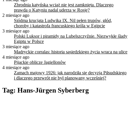
Zbrodnia katyńska wciąż nie jest zamknięta. Dlaczego
prawda o Katyniu nadal uderza w Rosję?
2 miesiące ago
Siódma krucjata Ludwika IX. Nil pełen trupów, głód,
choroby i katastrofa francuskiego króla w Egipcie
3 miesiące ago
Polski Luksor i piramidy na Lubelszczyźnie. Niezwykłe ślady
Egiptu w Polsce
3 miesiące ago
Madryckie corralas: historia sąsiedzkiego życia wraca na ulice
4 miesiące ago
Pijackie oblicze Jagiellonów
4 miesiące ago
Zamach majowy 1926: jak narodziła się decyzja Piłsudskiego
i dlaczego przewrót nie był planowany wcześniej?
Tag:
Hans-Jürgen Syberberg