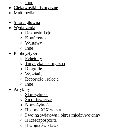
Inne
Ciekawostki historyczne
Multimedia
Strona główna
Wydarzenia
Rekonstrukcje
Konferencje
Wystawy
Inne
Publicystyka
Felietony
Turystyka historyczna
Biografie
Wywiady
Reportaże i relacje
Inne
Artykuły
Starożytność
Średniowiecze
Nowożytność
Historia XIX wieku
I wojna światowa i okres międzywojenny
II Rzeczpospolita
II wojna światowa