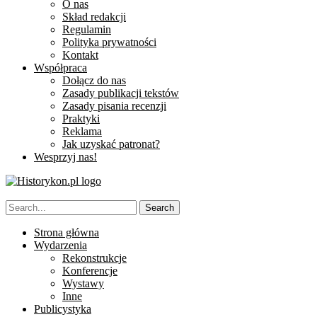
O nas
Skład redakcji
Regulamin
Polityka prywatności
Kontakt
Współpraca
Dołącz do nas
Zasady publikacji tekstów
Zasady pisania recenzji
Praktyki
Reklama
Jak uzyskać patronat?
Wesprzyj nas!
Strona główna
Wydarzenia
Rekonstrukcje
Konferencje
Wystawy
Inne
Publicystyka