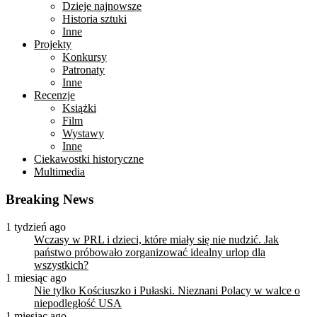
Dzieje najnowsze
Historia sztuki
Inne
Projekty
Konkursy
Patronaty
Inne
Recenzje
Książki
Film
Wystawy
Inne
Ciekawostki historyczne
Multimedia
Breaking News
1 tydzień ago
Wczasy w PRL i dzieci, które miały się nie nudzić. Jak
państwo próbowało zorganizować idealny urlop dla
wszystkich?
1 miesiąc ago
Nie tylko Kościuszko i Pułaski. Nieznani Polacy w walce o
niepodległość USA
1 miesiąc ago