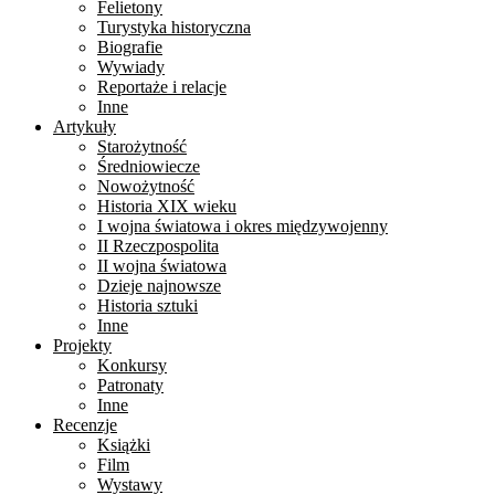
Felietony
Turystyka historyczna
Biografie
Wywiady
Reportaże i relacje
Inne
Artykuły
Starożytność
Średniowiecze
Nowożytność
Historia XIX wieku
I wojna światowa i okres międzywojenny
II Rzeczpospolita
II wojna światowa
Dzieje najnowsze
Historia sztuki
Inne
Projekty
Konkursy
Patronaty
Inne
Recenzje
Książki
Film
Wystawy