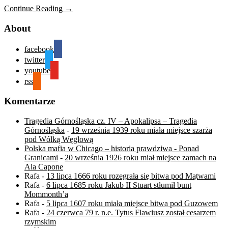
Continue Reading →
About
facebook
twitter
youtube
rss
Komentarze
Tragedia Górnośląska cz. IV – Apokalipsa – Tragedia
Górnośląska
-
19 września 1939 roku miała miejsce szarża
pod Wólką Węglową
Polska mafia w Chicago – historia prawdziwa - Ponad
Granicami
-
20 września 1926 roku miał miejsce zamach na
Ala Capone
Rafa
-
13 lipca 1666 roku rozegrała się bitwa pod Mątwami
Rafa
-
6 lipca 1685 roku Jakub II Stuart stłumił bunt
Mommonth’a
Rafa
-
5 lipca 1607 roku miała miejsce bitwa pod Guzowem
Rafa
-
24 czerwca 79 r. n.e. Tytus Flawiusz został cesarzem
rzymskim