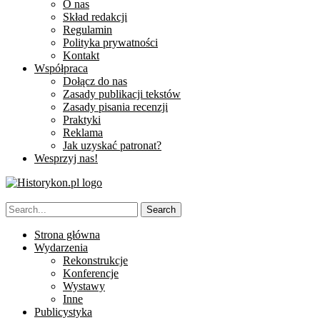
O nas
Skład redakcji
Regulamin
Polityka prywatności
Kontakt
Współpraca
Dołącz do nas
Zasady publikacji tekstów
Zasady pisania recenzji
Praktyki
Reklama
Jak uzyskać patronat?
Wesprzyj nas!
Strona główna
Wydarzenia
Rekonstrukcje
Konferencje
Wystawy
Inne
Publicystyka