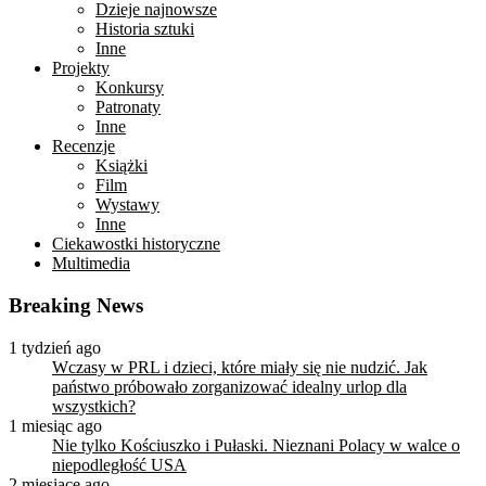
Dzieje najnowsze
Historia sztuki
Inne
Projekty
Konkursy
Patronaty
Inne
Recenzje
Książki
Film
Wystawy
Inne
Ciekawostki historyczne
Multimedia
Breaking News
1 tydzień ago
Wczasy w PRL i dzieci, które miały się nie nudzić. Jak
państwo próbowało zorganizować idealny urlop dla
wszystkich?
1 miesiąc ago
Nie tylko Kościuszko i Pułaski. Nieznani Polacy w walce o
niepodległość USA
2 miesiące ago