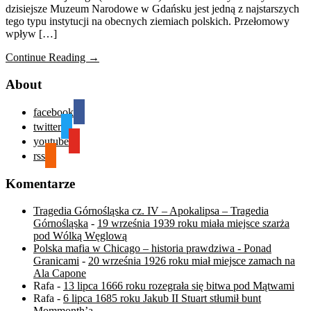
dzisiejsze Muzeum Narodowe w Gdańsku jest jedną z najstarszych
tego typu instytucji na obecnych ziemiach polskich. Przełomowy
wpływ […]
Continue Reading →
About
facebook
twitter
youtube
rss
Komentarze
Tragedia Górnośląska cz. IV – Apokalipsa – Tragedia
Górnośląska
-
19 września 1939 roku miała miejsce szarża
pod Wólką Węglową
Polska mafia w Chicago – historia prawdziwa - Ponad
Granicami
-
20 września 1926 roku miał miejsce zamach na
Ala Capone
Rafa
-
13 lipca 1666 roku rozegrała się bitwa pod Mątwami
Rafa
-
6 lipca 1685 roku Jakub II Stuart stłumił bunt
Mommonth’a