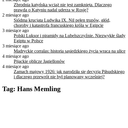
Zbrodnia katyńska wciąż nie jest zamknięta. Dlaczego
prawda o Katyniu nadal uderza w Rosję?
2 miesiące ago
Siódma krucjata Ludwika IX. Nil pełen trupów, głód,
choroby i katastrofa francuskiego króla w Egipcie
3 miesiące ago
Polski Luksor i piramidy na Lubelszczyźnie. Niezwykłe ślady
Egiptu w Polsce
3 miesiące ago
Madryckie corralas: historia sąsiedzkiego życia wraca na ulice
4 miesiące ago
Pijackie oblicze Jagiellonów
4 miesiące ago
Zamach majowy 1926: jak narodziła się decyzja Piłsudskiego
i dlaczego przewrót nie był planowany wcześniej?
Tag:
Hans Memling