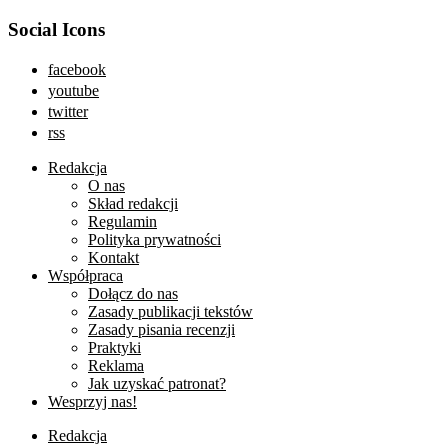
Social Icons
facebook
youtube
twitter
rss
Redakcja
O nas
Skład redakcji
Regulamin
Polityka prywatności
Kontakt
Współpraca
Dołącz do nas
Zasady publikacji tekstów
Zasady pisania recenzji
Praktyki
Reklama
Jak uzyskać patronat?
Wesprzyj nas!
Redakcja