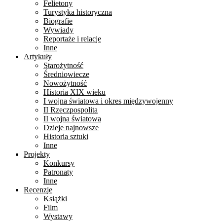
Felietony
Turystyka historyczna
Biografie
Wywiady
Reportaże i relacje
Inne
Artykuły
Starożytność
Średniowiecze
Nowożytność
Historia XIX wieku
I wojna światowa i okres międzywojenny
II Rzeczpospolita
II wojna światowa
Dzieje najnowsze
Historia sztuki
Inne
Projekty
Konkursy
Patronaty
Inne
Recenzje
Książki
Film
Wystawy