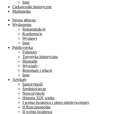
Inne
Ciekawostki historyczne
Multimedia
Strona główna
Wydarzenia
Rekonstrukcje
Konferencje
Wystawy
Inne
Publicystyka
Felietony
Turystyka historyczna
Biografie
Wywiady
Reportaże i relacje
Inne
Artykuły
Starożytność
Średniowiecze
Nowożytność
Historia XIX wieku
I wojna światowa i okres międzywojenny
II Rzeczpospolita
II wojna światowa