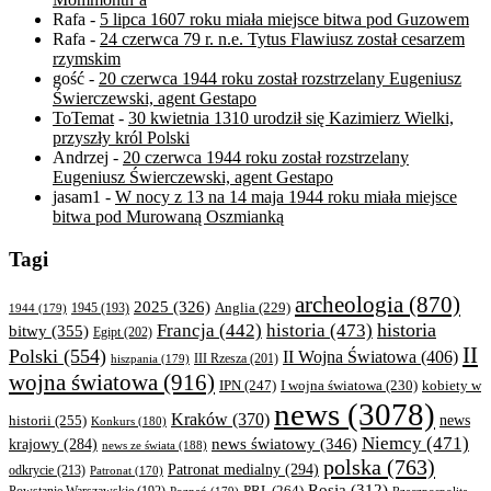
Rafa
-
5 lipca 1607 roku miała miejsce bitwa pod Guzowem
Rafa
-
24 czerwca 79 r. n.e. Tytus Flawiusz został cesarzem
rzymskim
gość
-
20 czerwca 1944 roku został rozstrzelany Eugeniusz
Świerczewski, agent Gestapo
ToTemat
-
30 kwietnia 1310 urodził się Kazimierz Wielki,
przyszły król Polski
Andrzej
-
20 czerwca 1944 roku został rozstrzelany
Eugeniusz Świerczewski, agent Gestapo
jasam1
-
W nocy z 13 na 14 maja 1944 roku miała miejsce
bitwa pod Murowaną Oszmianką
Tagi
archeologia
(870)
2025
(326)
Anglia
(229)
1944
(179)
1945
(193)
historia
Francja
(442)
historia
(473)
bitwy
(355)
Egipt
(202)
II
Polski
(554)
II Wojna Światowa
(406)
III Rzesza
(201)
hiszpania
(179)
wojna światowa
(916)
IPN
(247)
kobiety w
I wojna światowa
(230)
news
(3078)
Kraków
(370)
historii
(255)
news
Konkurs
(180)
Niemcy
(471)
news światowy
(346)
krajowy
(284)
news ze świata
(188)
polska
(763)
Patronat medialny
(294)
odkrycie
(213)
Patronat
(170)
Rosja
(312)
PRL
(264)