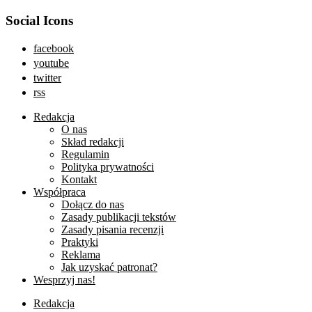
Social Icons
facebook
youtube
twitter
rss
Redakcja
O nas
Skład redakcji
Regulamin
Polityka prywatności
Kontakt
Współpraca
Dołącz do nas
Zasady publikacji tekstów
Zasady pisania recenzji
Praktyki
Reklama
Jak uzyskać patronat?
Wesprzyj nas!
Redakcja