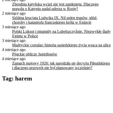
Zbrodnia katyńska wciąż nie jest zamknięta. Dlaczego
prawda o Katyniu nadal uderza w Rosję?
2 miesiące ago
Siódma krucjata Ludwika IX. Nil pełen trupów, głód,
choroby i katastrofa francuskiego króla w Egipcie
3 miesiące ago
Polski Luksor i piramidy na Lubelszczyźnie. Niezwykłe ślady
Egiptu w Polsce
3 miesiące ago
Madryckie corralas: historia sąsiedzkiego życia wraca na ulice
4 miesiące ago
Pijackie oblicze Jagiellonów
4 miesiące ago
Zamach majowy 1926: jak narodziła się decyzja Piłsudskiego
i dlaczego przewrót nie był planowany wcześniej?
Tag:
harem