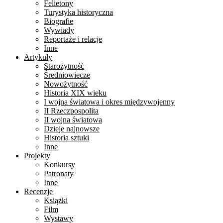
Felietony
Turystyka historyczna
Biografie
Wywiady
Reportaże i relacje
Inne
Artykuły
Starożytność
Średniowiecze
Nowożytność
Historia XIX wieku
I wojna światowa i okres międzywojenny
II Rzeczpospolita
II wojna światowa
Dzieje najnowsze
Historia sztuki
Inne
Projekty
Konkursy
Patronaty
Inne
Recenzje
Książki
Film
Wystawy