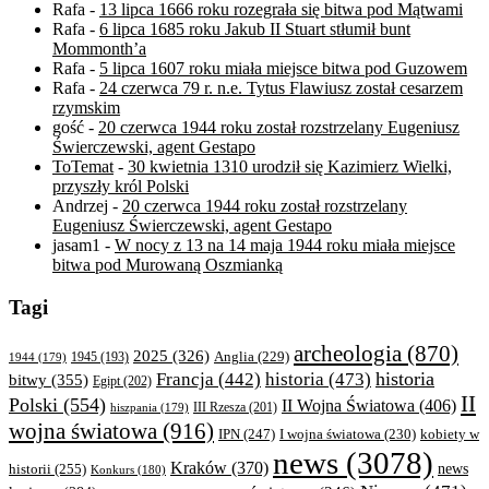
Rafa
-
13 lipca 1666 roku rozegrała się bitwa pod Mątwami
Rafa
-
6 lipca 1685 roku Jakub II Stuart stłumił bunt
Mommonth’a
Rafa
-
5 lipca 1607 roku miała miejsce bitwa pod Guzowem
Rafa
-
24 czerwca 79 r. n.e. Tytus Flawiusz został cesarzem
rzymskim
gość
-
20 czerwca 1944 roku został rozstrzelany Eugeniusz
Świerczewski, agent Gestapo
ToTemat
-
30 kwietnia 1310 urodził się Kazimierz Wielki,
przyszły król Polski
Andrzej
-
20 czerwca 1944 roku został rozstrzelany
Eugeniusz Świerczewski, agent Gestapo
jasam1
-
W nocy z 13 na 14 maja 1944 roku miała miejsce
bitwa pod Murowaną Oszmianką
Tagi
archeologia
(870)
2025
(326)
Anglia
(229)
1944
(179)
1945
(193)
historia
Francja
(442)
historia
(473)
bitwy
(355)
Egipt
(202)
II
Polski
(554)
II Wojna Światowa
(406)
III Rzesza
(201)
hiszpania
(179)
wojna światowa
(916)
IPN
(247)
kobiety w
I wojna światowa
(230)
news
(3078)
Kraków
(370)
historii
(255)
news
Konkurs
(180)