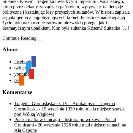
Sułtanka Kösem – regentka i władczyni Imperium Osmańskiego,
która przez dekady zarządzała państwem, wpływając na decyzje
polityczne i kształtując losy przyszłych sułtanów. W historii zapisała
się jako jedna z najpotężniejszych kobiet dynastii osmańskiej a jej
życie było naznaczone zarówno niezwykłą potęgą, jak i
dramatycznym upadkiem. Kim była sułtanka Kösem? Sułtanka […]
Continue Reading →
About
facebook
twitter
youtube
rss
Komentarze
Tragedia Górnośląska cz. IV – Apokalipsa – Tragedia
Górnośląska
-
19 września 1939 roku miała miejsce szarża
pod Wólką Węglową
Polska mafia w Chicago – historia prawdziwa - Ponad
Granicami
-
20 września 1926 roku miał miejsce zamach na
Ala Capone