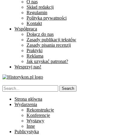
O nas
Skład redakcji
Regulamin
Polityka prywatności
Kontakt
Współpraca
Dołącz do nas
Zasady publikacji tekstów
Zasady pisania recenzji
Praktyki
Reklama
Jak uzyskać patronat?
Wesprzyj nas!
Strona główna
Wydarzenia
Rekonstrukcje
Konferencje
Wystawy
Inne
Publicystyka