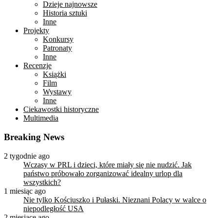
Dzieje najnowsze
Historia sztuki
Inne
Projekty
Konkursy
Patronaty
Inne
Recenzje
Książki
Film
Wystawy
Inne
Ciekawostki historyczne
Multimedia
Breaking News
2 tygodnie ago
Wczasy w PRL i dzieci, które miały się nie nudzić. Jak
państwo próbowało zorganizować idealny urlop dla
wszystkich?
1 miesiąc ago
Nie tylko Kościuszko i Pułaski. Nieznani Polacy w walce o
niepodległość USA
2 miesiące ago