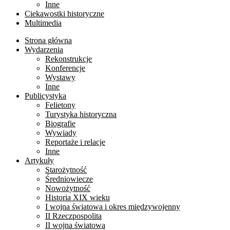
Inne
Ciekawostki historyczne
Multimedia
Strona główna
Wydarzenia
Rekonstrukcje
Konferencje
Wystawy
Inne
Publicystyka
Felietony
Turystyka historyczna
Biografie
Wywiady
Reportaże i relacje
Inne
Artykuły
Starożytność
Średniowiecze
Nowożytność
Historia XIX wieku
I wojna światowa i okres międzywojenny
II Rzeczpospolita
II wojna światowa