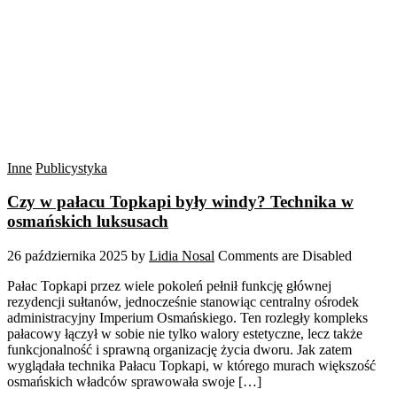
Inne
Publicystyka
Czy w pałacu Topkapi były windy? Technika w
osmańskich luksusach
26 października 2025
by
Lidia Nosal
Comments are Disabled
Pałac Topkapi przez wiele pokoleń pełnił funkcję głównej
rezydencji sułtanów, jednocześnie stanowiąc centralny ośrodek
administracyjny Imperium Osmańskiego. Ten rozległy kompleks
pałacowy łączył w sobie nie tylko walory estetyczne, lecz także
funkcjonalność i sprawną organizację życia dworu. Jak zatem
wyglądała technika Pałacu Topkapi, w którego murach większość
osmańskich władców sprawowała swoje […]