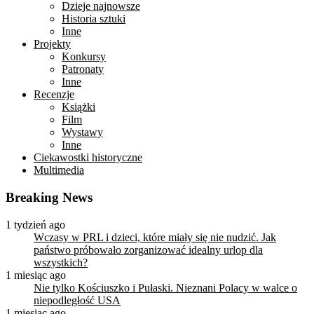
Dzieje najnowsze
Historia sztuki
Inne
Projekty
Konkursy
Patronaty
Inne
Recenzje
Książki
Film
Wystawy
Inne
Ciekawostki historyczne
Multimedia
Breaking News
1 tydzień ago
Wczasy w PRL i dzieci, które miały się nie nudzić. Jak
państwo próbowało zorganizować idealny urlop dla
wszystkich?
1 miesiąc ago
Nie tylko Kościuszko i Pułaski. Nieznani Polacy w walce o
niepodległość USA
1 miesiąc ago