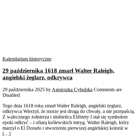
Kalendarium historyczne
29 października 1618 zmarł Walter Raleigh,
angielski żeglarz, odkrywca
29 października 2025
by
Agnieszka Cybulska
Comments are
Disabled
Tego dnia 1618 roku zmarł Walter Raleigh, angielski żeglarz,
odkrywca Wierzył, że morze jest drogą do chwały, a nie przepaścią.
Z walecznego żołnierza i ulubieńca Elżbiety I stał się symbolem
epoki odkryć – i ofiarą królewskich intryg. Walter Raleigh, który
marzył o El Dorado i stworzeniu pierwszej angielskiej kolonii w
[…]