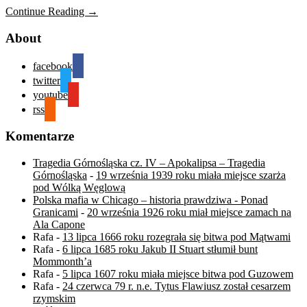
Continue Reading →
About
facebook
twitter
youtube
rss
Komentarze
Tragedia Górnośląska cz. IV – Apokalipsa – Tragedia
Górnośląska
-
19 września 1939 roku miała miejsce szarża
pod Wólką Węglową
Polska mafia w Chicago – historia prawdziwa - Ponad
Granicami
-
20 września 1926 roku miał miejsce zamach na
Ala Capone
Rafa
-
13 lipca 1666 roku rozegrała się bitwa pod Mątwami
Rafa
-
6 lipca 1685 roku Jakub II Stuart stłumił bunt
Mommonth’a
Rafa
-
5 lipca 1607 roku miała miejsce bitwa pod Guzowem
Rafa
-
24 czerwca 79 r. n.e. Tytus Flawiusz został cesarzem
rzymskim