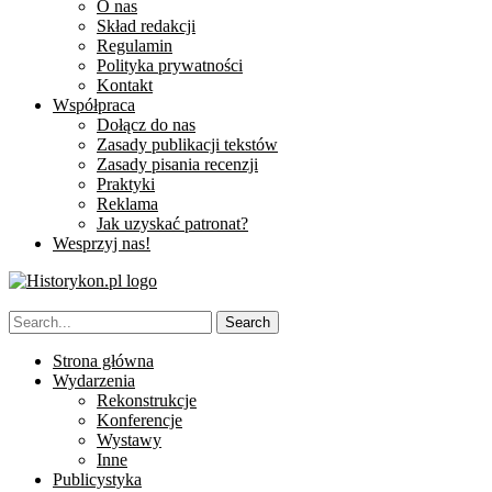
O nas
Skład redakcji
Regulamin
Polityka prywatności
Kontakt
Współpraca
Dołącz do nas
Zasady publikacji tekstów
Zasady pisania recenzji
Praktyki
Reklama
Jak uzyskać patronat?
Wesprzyj nas!
Strona główna
Wydarzenia
Rekonstrukcje
Konferencje
Wystawy
Inne
Publicystyka