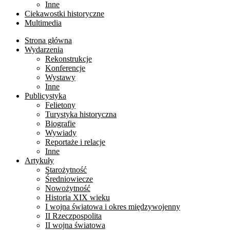
Inne
Ciekawostki historyczne
Multimedia
Strona główna
Wydarzenia
Rekonstrukcje
Konferencje
Wystawy
Inne
Publicystyka
Felietony
Turystyka historyczna
Biografie
Wywiady
Reportaże i relacje
Inne
Artykuły
Starożytność
Średniowiecze
Nowożytność
Historia XIX wieku
I wojna światowa i okres międzywojenny
II Rzeczpospolita
II wojna światowa