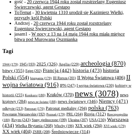
gość
-
20 czerwca 1944 roku został rozstrzelany Eugeniusz
Świerczewski, agent Gestapo
ToTemat
-
30 kwietnia 1310 urodził się Kazimierz Wielki,
przyszły król Polski
Andrzej
-
20 czerwca 1944 roku został rozstrzelany
Eugeniusz Świerczewski, agent Gestapo
jasam1
-
W nocy z 13 na 14 maja 1944 roku miała miejsce
bitwa pod Murowaną Oszmianką
Tagi
archeologia
(870)
2025
(326)
Anglia
(229)
1944
(179)
1945
(193)
historia
Francja
(442)
historia
(473)
bitwy
(355)
Egipt
(202)
II
Polski
(554)
II Wojna Światowa
(406)
III Rzesza
(201)
hiszpania
(179)
wojna światowa
(916)
IPN
(247)
kobiety w
I wojna światowa
(230)
news
(3078)
Kraków
(370)
historii
(255)
news
Konkurs
(180)
Niemcy
(471)
news światowy
(346)
krajowy
(284)
news ze świata
(188)
polska
(763)
Patronat medialny
(294)
odkrycie
(213)
Patronat
(170)
Rosja
(312)
PRL
(264)
Powstanie Warszawskie
(192)
Poznań
(179)
Rzeczpospolita
Warszawa
Rzym
(243)
Ukraina
(207)
USA
(230)
(180)
Stany zjednoczone
(199)
(434)
XIX wiek
(294)
Wielka Brytania
(268)
Włochy
(196)
XVI wiek
(179)
XX wiek
(404)
Średniowiecze
(314)
ZSRR
(208)