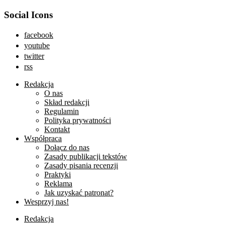
Social Icons
facebook
youtube
twitter
rss
Redakcja
O nas
Skład redakcji
Regulamin
Polityka prywatności
Kontakt
Współpraca
Dołącz do nas
Zasady publikacji tekstów
Zasady pisania recenzji
Praktyki
Reklama
Jak uzyskać patronat?
Wesprzyj nas!
Redakcja