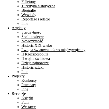
Felietony
Turystyka historyczna
Biografie
Wywiady
Reportaże i relacje
Inne
Artykuły
Starożytność
Średniowiecze
Nowożytność
Historia XIX wieku
I wojna światowa i okres międzywojenny
II Rzeczpospolita
II wojna światowa
Dzieje najnowsze
Historia sztuki
Inne
Projekty
Konkursy
Patronaty
Inne
Recenzje
Książki
Film
Wystawy