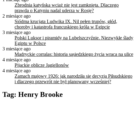
Zbrodnia katyńska wciąż nie jest zamknięta. Dlaczego
prawda o Katyniu nadal uderza w Rosję?
2 miesiące ago
Siódma krucjata Ludwika IX. Nil pełen trupów, głód,
choroby i katastrofa francuskiego króla w Egipcie
3 miesiące ago
Polski Luksor i piramidy na Lubelszczyźnie. Niezwykłe ślady
Egiptu w Polsce
3 miesiące ago
Madryckie corralas: historia sąsiedzkiego życia wraca na ulice
4 miesiące ago
Pijackie oblicze Jagiellonów
4 miesiące ago
Zamach majowy 1926: jak narodziła się decyzja Piłsudskiego
i dlaczego przewrót nie był planowany wcześniej?
Tag:
Henry Brooke