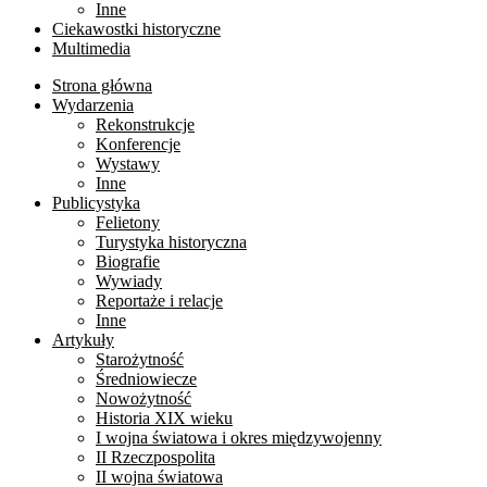
Inne
Ciekawostki historyczne
Multimedia
Strona główna
Wydarzenia
Rekonstrukcje
Konferencje
Wystawy
Inne
Publicystyka
Felietony
Turystyka historyczna
Biografie
Wywiady
Reportaże i relacje
Inne
Artykuły
Starożytność
Średniowiecze
Nowożytność
Historia XIX wieku
I wojna światowa i okres międzywojenny
II Rzeczpospolita
II wojna światowa