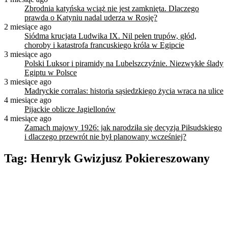
Zbrodnia katyńska wciąż nie jest zamknięta. Dlaczego
prawda o Katyniu nadal uderza w Rosję?
2 miesiące ago
Siódma krucjata Ludwika IX. Nil pełen trupów, głód,
choroby i katastrofa francuskiego króla w Egipcie
3 miesiące ago
Polski Luksor i piramidy na Lubelszczyźnie. Niezwykłe ślady
Egiptu w Polsce
3 miesiące ago
Madryckie corralas: historia sąsiedzkiego życia wraca na ulice
4 miesiące ago
Pijackie oblicze Jagiellonów
4 miesiące ago
Zamach majowy 1926: jak narodziła się decyzja Piłsudskiego
i dlaczego przewrót nie był planowany wcześniej?
Tag:
Henryk Gwizjusz Pokiereszowany