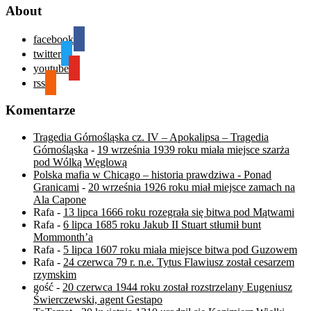
About
facebook
twitter
youtube
rss
Komentarze
Tragedia Górnośląska cz. IV – Apokalipsa – Tragedia
Górnośląska
-
19 września 1939 roku miała miejsce szarża
pod Wólką Węglową
Polska mafia w Chicago – historia prawdziwa - Ponad
Granicami
-
20 września 1926 roku miał miejsce zamach na
Ala Capone
Rafa
-
13 lipca 1666 roku rozegrała się bitwa pod Mątwami
Rafa
-
6 lipca 1685 roku Jakub II Stuart stłumił bunt
Mommonth’a
Rafa
-
5 lipca 1607 roku miała miejsce bitwa pod Guzowem
Rafa
-
24 czerwca 79 r. n.e. Tytus Flawiusz został cesarzem
rzymskim
gość
-
20 czerwca 1944 roku został rozstrzelany Eugeniusz
Świerczewski, agent Gestapo