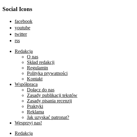
Social Icons
facebook
youtube
twitter
rss
Redakcja
O nas
Skład redakcji
Regulamin
Polityka prywatności
Kontakt
Współpraca
Dołącz do nas
Zasady publikacji tekstów
Zasady pisania recenzji
Praktyki
Reklama
Jak uzyskać patronat?
Wesprzyj nas!
Redakcja