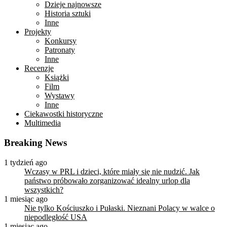
Dzieje najnowsze
Historia sztuki
Inne
Projekty
Konkursy
Patronaty
Inne
Recenzje
Książki
Film
Wystawy
Inne
Ciekawostki historyczne
Multimedia
Breaking News
1 tydzień ago
Wczasy w PRL i dzieci, które miały się nie nudzić. Jak
państwo próbowało zorganizować idealny urlop dla
wszystkich?
1 miesiąc ago
Nie tylko Kościuszko i Pułaski. Nieznani Polacy w walce o
niepodległość USA
1 miesiąc ago