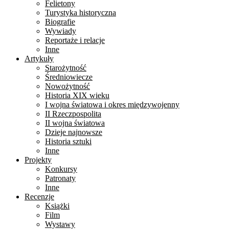
Felietony
Turystyka historyczna
Biografie
Wywiady
Reportaże i relacje
Inne
Artykuły
Starożytność
Średniowiecze
Nowożytność
Historia XIX wieku
I wojna światowa i okres międzywojenny
II Rzeczpospolita
II wojna światowa
Dzieje najnowsze
Historia sztuki
Inne
Projekty
Konkursy
Patronaty
Inne
Recenzje
Książki
Film
Wystawy