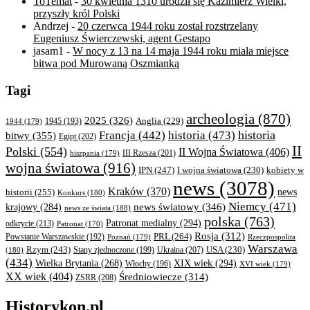
ToTemat
-
30 kwietnia 1310 urodził się Kazimierz Wielki,
przyszły król Polski
Andrzej
-
20 czerwca 1944 roku został rozstrzelany
Eugeniusz Świerczewski, agent Gestapo
jasam1
-
W nocy z 13 na 14 maja 1944 roku miała miejsce
bitwa pod Murowaną Oszmianką
Tagi
archeologia
(870)
2025
(326)
Anglia
(229)
1944
(179)
1945
(193)
historia
Francja
(442)
historia
(473)
bitwy
(355)
Egipt
(202)
II
Polski
(554)
II Wojna Światowa
(406)
III Rzesza
(201)
hiszpania
(179)
wojna światowa
(916)
IPN
(247)
kobiety w
I wojna światowa
(230)
news
(3078)
Kraków
(370)
historii
(255)
news
Konkurs
(180)
Niemcy
(471)
news światowy
(346)
krajowy
(284)
news ze świata
(188)
polska
(763)
Patronat medialny
(294)
odkrycie
(213)
Patronat
(170)
Rosja
(312)
PRL
(264)
Powstanie Warszawskie
(192)
Poznań
(179)
Rzeczpospolita
Warszawa
Rzym
(243)
Ukraina
(207)
USA
(230)
(180)
Stany zjednoczone
(199)
(434)
XIX wiek
(294)
Wielka Brytania
(268)
Włochy
(196)
XVI wiek
(179)
XX wiek
(404)
Średniowiecze
(314)
ZSRR
(208)
Historykon.pl