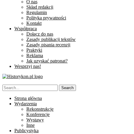
O nas
Skład redakcji
Regulamin
Polityka prywatności
Kontakt
Współpraca
Dołącz do nas
Zasady publikacji tekstów
Zasady pisania recenzji
Praktyki
Reklama
Jak uzyskać patronat?
Wesprzyj nas!
Strona główna
Wydarzenia
Rekonstrukcje
Konferencje
Wystawy
Inne
Publicystyka