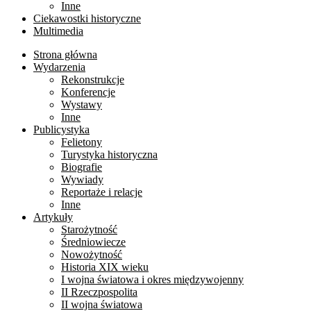
Inne
Ciekawostki historyczne
Multimedia
Strona główna
Wydarzenia
Rekonstrukcje
Konferencje
Wystawy
Inne
Publicystyka
Felietony
Turystyka historyczna
Biografie
Wywiady
Reportaże i relacje
Inne
Artykuły
Starożytność
Średniowiecze
Nowożytność
Historia XIX wieku
I wojna światowa i okres międzywojenny
II Rzeczpospolita
II wojna światowa