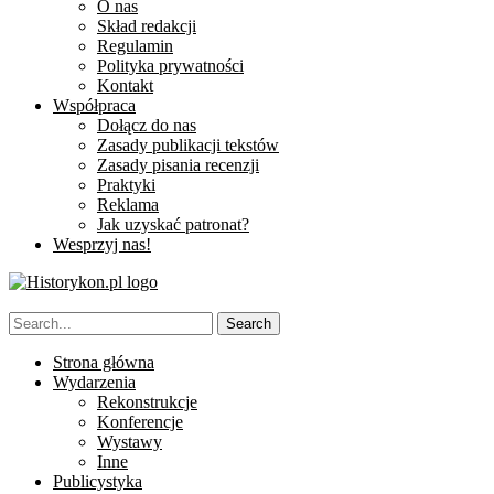
O nas
Skład redakcji
Regulamin
Polityka prywatności
Kontakt
Współpraca
Dołącz do nas
Zasady publikacji tekstów
Zasady pisania recenzji
Praktyki
Reklama
Jak uzyskać patronat?
Wesprzyj nas!
Strona główna
Wydarzenia
Rekonstrukcje
Konferencje
Wystawy
Inne
Publicystyka