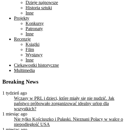
Dzieje najnowsze
Historia sztuki
Inne
Projekty
Konkursy
Patronaty
Inne
Recenzje
Książki
Film
Wystawy
Inne
Ciekawostki historyczne
Multimedia
Breaking News
1 tydzień ago
Wczasy w PRL i dzieci, które miały się nie nudzić. Jak
państwo próbowało zorganizować idealny urlop dla
wszystkich?
1 miesiąc ago
Nie tylko Kościuszko i Pułaski. Nieznani Polacy w walce o
niepodległość USA
1 miesiąc ago