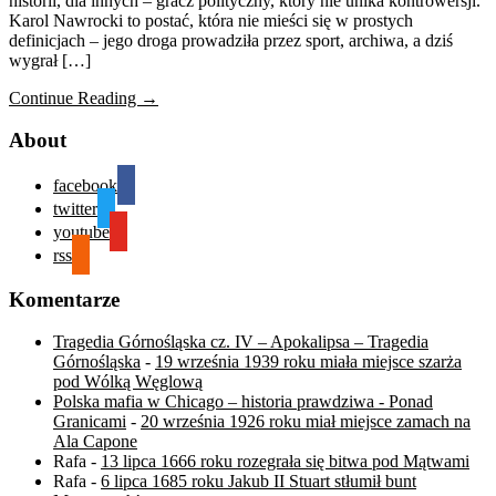
historii, dla innych – gracz polityczny, który nie unika kontrowersji.
Karol Nawrocki to postać, która nie mieści się w prostych
definicjach – jego droga prowadziła przez sport, archiwa, a dziś
wygrał […]
Continue Reading →
About
facebook
twitter
youtube
rss
Komentarze
Tragedia Górnośląska cz. IV – Apokalipsa – Tragedia
Górnośląska
-
19 września 1939 roku miała miejsce szarża
pod Wólką Węglową
Polska mafia w Chicago – historia prawdziwa - Ponad
Granicami
-
20 września 1926 roku miał miejsce zamach na
Ala Capone
Rafa
-
13 lipca 1666 roku rozegrała się bitwa pod Mątwami
Rafa
-
6 lipca 1685 roku Jakub II Stuart stłumił bunt