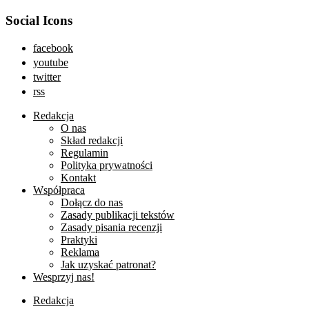
Social Icons
facebook
youtube
twitter
rss
Redakcja
O nas
Skład redakcji
Regulamin
Polityka prywatności
Kontakt
Współpraca
Dołącz do nas
Zasady publikacji tekstów
Zasady pisania recenzji
Praktyki
Reklama
Jak uzyskać patronat?
Wesprzyj nas!
Redakcja