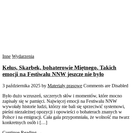
Inne
Wydarzenia
Kelus, Skarbek, bohaterowie Miętnego. Takich
emocji na Festiwalu NNW jeszcze nie było
3 października 2025
by
Materiały prasowe
Comments are Disabled
Było dużo wzruszeń, szczerych słów i momentów, które mocno
zapisały się w pamięci. Najwięcej emocji na Festiwalu NNW
wywołały historie ludzi, którzy nie bali się sprzeciwić systemowi,
pieśni niezależnej opozycji i opowieści o bohaterach znanych w
Polsce i na emigracji. Cała gala przypomniała, że wolność ma twarz
konkretnych osób i […]
Continue Reading →