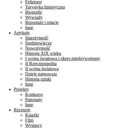
Felietony
Turystyka historyczna
Biografie
Wywiady
Reportaże i relacje
Inne
Artykuły
Starożytność
Średniowiecze
Nowożytność
Historia XIX wieku
I wojna światowa i okres międzywojenny
II Rzeczpospolita
II wojna światowa
Dzieje najnowsze
Historia sztuki
Inne
Projekty
Konkursy
Patronaty
Inne
Recenzje
Książki
Film
Wystawy