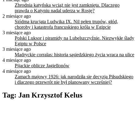
Zbrodnia katyńska wciąż nie jest zamknięta. Dlaczego
prawda o Katyniu nadal uderza w Rosję?
2 miesiące ago
Siódma krucjata Ludwika IX. Nil pełen trupów, głód,
choroby i katastrofa francuskiego króla w Egipcie
3 miesiące ago
Polski Luksor i piramidy na Lubelszczyźnie. Niezwykłe ślady
Egiptu w Polsce
3 miesiące ago
Madryckie corralas: historia sąsiedzkiego życia wraca na ulice
4 miesiące ago
Pijackie oblicze Jagiellonów
4 miesiące ago
Zamach majowy 1926: jak narodziła się decyzja Piłsudskiego
i dlaczego przewrót nie był planowany wcześniej?
Tag:
Jan Krzysztof Kelus