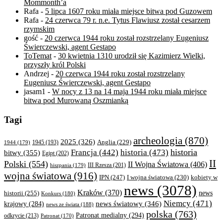
Mommonth’a
Rafa
-
5 lipca 1607 roku miała miejsce bitwa pod Guzowem
Rafa
-
24 czerwca 79 r. n.e. Tytus Flawiusz został cesarzem
rzymskim
gość
-
20 czerwca 1944 roku został rozstrzelany Eugeniusz
Świerczewski, agent Gestapo
ToTemat
-
30 kwietnia 1310 urodził się Kazimierz Wielki,
przyszły król Polski
Andrzej
-
20 czerwca 1944 roku został rozstrzelany
Eugeniusz Świerczewski, agent Gestapo
jasam1
-
W nocy z 13 na 14 maja 1944 roku miała miejsce
bitwa pod Murowaną Oszmianką
Tagi
archeologia
(870)
2025
(326)
Anglia
(229)
1944
(179)
1945
(193)
historia
Francja
(442)
historia
(473)
bitwy
(355)
Egipt
(202)
II
Polski
(554)
II Wojna Światowa
(406)
III Rzesza
(201)
hiszpania
(179)
wojna światowa
(916)
IPN
(247)
kobiety w
I wojna światowa
(230)
news
(3078)
Kraków
(370)
historii
(255)
news
Konkurs
(180)
Niemcy
(471)
news światowy
(346)
krajowy
(284)
news ze świata
(188)
polska
(763)
Patronat medialny
(294)
odkrycie
(213)
Patronat
(170)