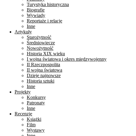
Turystyka historyczna
Biografie
Wywiady
Reportaże i relacje
Inne
Artykuły
Starożytność
Średniowiecze
Nowożytność
Historia XIX wieku
I wojna światowa i okres międzywojenny
II Rzeczpospolita
II wojna światowa
Dzieje najnowsze
Historia sztuki
Inne
Projekty
Konkursy
Patronaty
Inne
Recenzje
Książki
Film
Wystawy
Inne