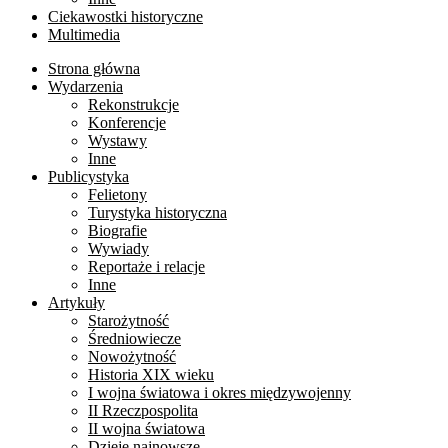
Ciekawostki historyczne
Multimedia
Strona główna
Wydarzenia
Rekonstrukcje
Konferencje
Wystawy
Inne
Publicystyka
Felietony
Turystyka historyczna
Biografie
Wywiady
Reportaże i relacje
Inne
Artykuły
Starożytność
Średniowiecze
Nowożytność
Historia XIX wieku
I wojna światowa i okres międzywojenny
II Rzeczpospolita
II wojna światowa
Dzieje najnowsze