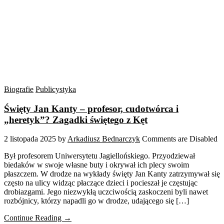
Biografie
Publicystyka
Święty Jan Kanty – profesor, cudotwórca i
„heretyk”? Zagadki świętego z Kęt
2 listopada 2025
by
Arkadiusz Bednarczyk
Comments are Disabled
Był profesorem Uniwersytetu Jagiellońskiego. Przyodziewał
biedaków w swoje własne buty i okrywał ich plecy swoim
płaszczem. W drodze na wykłady święty Jan Kanty zatrzymywał się
często na ulicy widząc płaczące dzieci i pocieszał je częstując
drobiazgami. Jego niezwykłą uczciwością zaskoczeni byli nawet
rozbójnicy, którzy napadli go w drodze, udającego się […]
Continue Reading →