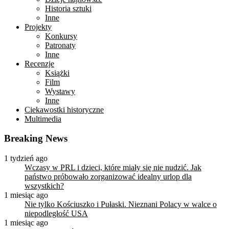
Historia sztuki
Inne
Projekty
Konkursy
Patronaty
Inne
Recenzje
Książki
Film
Wystawy
Inne
Ciekawostki historyczne
Multimedia
Breaking News
1 tydzień ago
Wczasy w PRL i dzieci, które miały się nie nudzić. Jak
państwo próbowało zorganizować idealny urlop dla
wszystkich?
1 miesiąc ago
Nie tylko Kościuszko i Pułaski. Nieznani Polacy w walce o
niepodległość USA
1 miesiąc ago