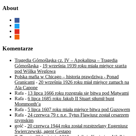
About
facebook
twitter
youtube
rss
Komentarze
Tragedia Górnośląska cz. IV – Apokalipsa – Tragedia
Górnośląska
-
19 września 1939 roku miała miejsce szarża
pod Wólką Węglową
Polska mafia w Chicago – historia prawdziwa - Ponad
Granicami
-
20 września 1926 roku miał miejsce zamach na
Ala Capone
Rafa
-
13 lipca 1666 roku rozegrała się bitwa pod Mątwami
Rafa
-
6 lipca 1685 roku Jakub II Stuart stłumił bunt
Mommonth’a
Rafa
-
5 lipca 1607 roku miała miejsce bitwa pod Guzowem
Rafa
-
24 czerwca 79 r. n.e. Tytus Flawiusz został cesarzem
rzymskim
gość
-
20 czerwca 1944 roku został rozstrzelany Eugeniusz
Świerczewski, agent Gestapo