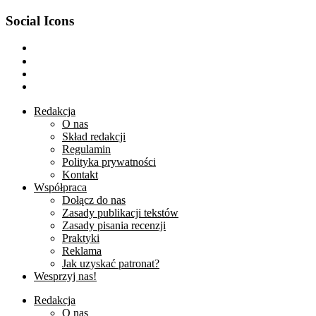
Social Icons
facebook
youtube
twitter
rss
Redakcja
O nas
Skład redakcji
Regulamin
Polityka prywatności
Kontakt
Współpraca
Dołącz do nas
Zasady publikacji tekstów
Zasady pisania recenzji
Praktyki
Reklama
Jak uzyskać patronat?
Wesprzyj nas!
Redakcja
O nas