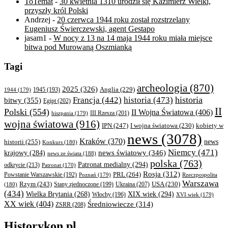
ToTemat
-
30 kwietnia 1310 urodził się Kazimierz Wielki,
przyszły król Polski
Andrzej
-
20 czerwca 1944 roku został rozstrzelany
Eugeniusz Świerczewski, agent Gestapo
jasam1
-
W nocy z 13 na 14 maja 1944 roku miała miejsce
bitwa pod Murowaną Oszmianką
Tagi
archeologia
(870)
2025
(326)
Anglia
(229)
1944
(179)
1945
(193)
historia
Francja
(442)
historia
(473)
bitwy
(355)
Egipt
(202)
II
Polski
(554)
II Wojna Światowa
(406)
III Rzesza
(201)
hiszpania
(179)
wojna światowa
(916)
IPN
(247)
kobiety w
I wojna światowa
(230)
news
(3078)
Kraków
(370)
historii
(255)
news
Konkurs
(180)
Niemcy
(471)
news światowy
(346)
krajowy
(284)
news ze świata
(188)
polska
(763)
Patronat medialny
(294)
odkrycie
(213)
Patronat
(170)
Rosja
(312)
PRL
(264)
Powstanie Warszawskie
(192)
Poznań
(179)
Rzeczpospolita
Warszawa
Rzym
(243)
Ukraina
(207)
USA
(230)
(180)
Stany zjednoczone
(199)
(434)
XIX wiek
(294)
Wielka Brytania
(268)
Włochy
(196)
XVI wiek
(179)
XX wiek
(404)
Średniowiecze
(314)
ZSRR
(208)
Historykon.pl