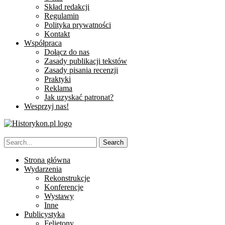
Skład redakcji
Regulamin
Polityka prywatności
Kontakt
Współpraca
Dołącz do nas
Zasady publikacji tekstów
Zasady pisania recenzji
Praktyki
Reklama
Jak uzyskać patronat?
Wesprzyj nas!
Strona główna
Wydarzenia
Rekonstrukcje
Konferencje
Wystawy
Inne
Publicystyka
Felietony