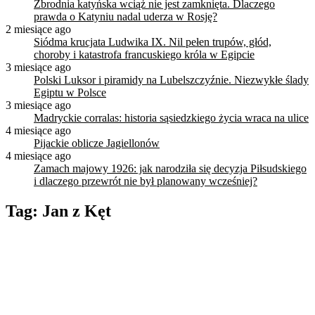
Zbrodnia katyńska wciąż nie jest zamknięta. Dlaczego
prawda o Katyniu nadal uderza w Rosję?
2 miesiące ago
Siódma krucjata Ludwika IX. Nil pełen trupów, głód,
choroby i katastrofa francuskiego króla w Egipcie
3 miesiące ago
Polski Luksor i piramidy na Lubelszczyźnie. Niezwykłe ślady
Egiptu w Polsce
3 miesiące ago
Madryckie corralas: historia sąsiedzkiego życia wraca na ulice
4 miesiące ago
Pijackie oblicze Jagiellonów
4 miesiące ago
Zamach majowy 1926: jak narodziła się decyzja Piłsudskiego
i dlaczego przewrót nie był planowany wcześniej?
Tag:
Jan z Kęt