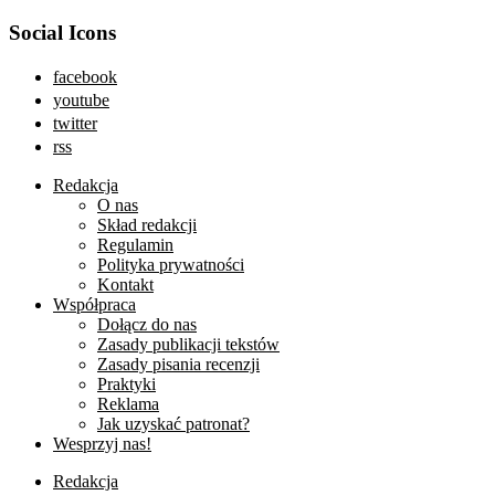
Social Icons
facebook
youtube
twitter
rss
Redakcja
O nas
Skład redakcji
Regulamin
Polityka prywatności
Kontakt
Współpraca
Dołącz do nas
Zasady publikacji tekstów
Zasady pisania recenzji
Praktyki
Reklama
Jak uzyskać patronat?
Wesprzyj nas!
Redakcja