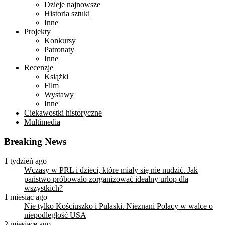
Dzieje najnowsze
Historia sztuki
Inne
Projekty
Konkursy
Patronaty
Inne
Recenzje
Książki
Film
Wystawy
Inne
Ciekawostki historyczne
Multimedia
Breaking News
1 tydzień ago
Wczasy w PRL i dzieci, które miały się nie nudzić. Jak
państwo próbowało zorganizować idealny urlop dla
wszystkich?
1 miesiąc ago
Nie tylko Kościuszko i Pułaski. Nieznani Polacy w walce o
niepodległość USA
2 miesiące ago