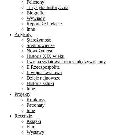
Felietony
Turystyka historyczna
Biografie
Wywiady
Reportaże i relacje
Inne
Artykuły
Starożytność
Średniowiecze
Nowożytność
Historia XIX wieku
I wojna światowa i okres międzywojenny
II Rzeczpospolita
II wojna światowa
Dzieje najnowsze
Historia sztuki
Inne
Projekty
Konkursy
Patronaty
Inne
Recenzje
Książki
Film
Wystawy