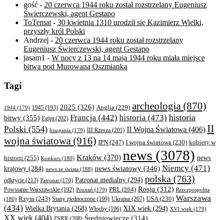
gość
-
20 czerwca 1944 roku został rozstrzelany Eugeniusz
Świerczewski, agent Gestapo
ToTemat
-
30 kwietnia 1310 urodził się Kazimierz Wielki,
przyszły król Polski
Andrzej
-
20 czerwca 1944 roku został rozstrzelany
Eugeniusz Świerczewski, agent Gestapo
jasam1
-
W nocy z 13 na 14 maja 1944 roku miała miejsce
bitwa pod Murowaną Oszmianką
Tagi
archeologia
(870)
2025
(326)
Anglia
(229)
1944
(179)
1945
(193)
historia
Francja
(442)
historia
(473)
bitwy
(355)
Egipt
(202)
II
Polski
(554)
II Wojna Światowa
(406)
III Rzesza
(201)
hiszpania
(179)
wojna światowa
(916)
IPN
(247)
kobiety w
I wojna światowa
(230)
news
(3078)
Kraków
(370)
historii
(255)
news
Konkurs
(180)
Niemcy
(471)
news światowy
(346)
krajowy
(284)
news ze świata
(188)
polska
(763)
Patronat medialny
(294)
odkrycie
(213)
Patronat
(170)
Rosja
(312)
PRL
(264)
Powstanie Warszawskie
(192)
Poznań
(179)
Rzeczpospolita
Warszawa
Rzym
(243)
Ukraina
(207)
USA
(230)
(180)
Stany zjednoczone
(199)
(434)
XIX wiek
(294)
Wielka Brytania
(268)
Włochy
(196)
XVI wiek
(179)
XX wiek
(404)
Średniowiecze
(314)
ZSRR
(208)