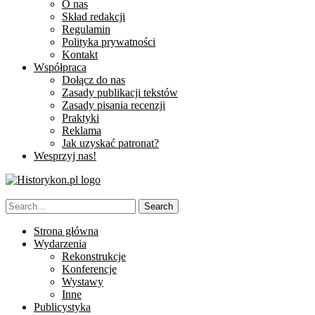
O nas
Skład redakcji
Regulamin
Polityka prywatności
Kontakt
Współpraca
Dołącz do nas
Zasady publikacji tekstów
Zasady pisania recenzji
Praktyki
Reklama
Jak uzyskać patronat?
Wesprzyj nas!
Strona główna
Wydarzenia
Rekonstrukcje
Konferencje
Wystawy
Inne
Publicystyka