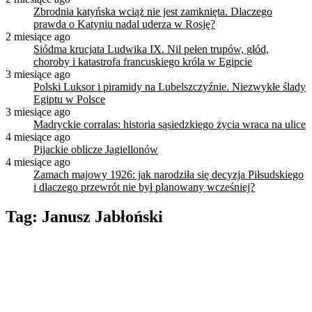
Zbrodnia katyńska wciąż nie jest zamknięta. Dlaczego
prawda o Katyniu nadal uderza w Rosję?
2 miesiące ago
Siódma krucjata Ludwika IX. Nil pełen trupów, głód,
choroby i katastrofa francuskiego króla w Egipcie
3 miesiące ago
Polski Luksor i piramidy na Lubelszczyźnie. Niezwykłe ślady
Egiptu w Polsce
3 miesiące ago
Madryckie corralas: historia sąsiedzkiego życia wraca na ulice
4 miesiące ago
Pijackie oblicze Jagiellonów
4 miesiące ago
Zamach majowy 1926: jak narodziła się decyzja Piłsudskiego
i dlaczego przewrót nie był planowany wcześniej?
Tag:
Janusz Jabłoński