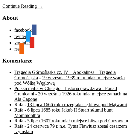
Continue Reading →
About
facebook
twitter
youtube
rss
Komentarze
Tragedia Górnośląska cz. IV – Apokalipsa – Tragedia
Górnośląska
-
19 września 1939 roku miała miejsce szarża
pod Wólką Węglową
Polska mafia w Chicago – historia prawdziwa - Ponad
Granicami
-
20 września 1926 roku miał miejsce zamach na
Ala Capone
Rafa
-
13 lipca 1666 roku rozegrała się bitwa pod Mątwami
Rafa
-
6 lipca 1685 roku Jakub II Stuart stłumił bunt
Mommonth’a
Rafa
-
5 lipca 1607 roku miała miejsce bitwa pod Guzowem
Rafa
-
24 czerwca 79 r. n.e. Tytus Flawiusz został cesarzem
rzymskim