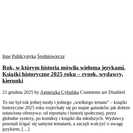
Inne
Publicystyka
Średniowiecze
Rok, w którym historia mówiła wieloma językami.
Książki historyczne 2025 roku – rynek, wydawcy,
kierunki
21 grudnia 2025
by
Agnieszka Cybulska
Comments are Disabled
To nie był rok jednej mody i jednego „wielkiego tematu” – książki
historyczne 2025 roku rozjechały się po mapie gatunków jak dobrze
ustawiona ofensywa: od reportażu i historii społecznej, przez
globalne syntezy, po komiksy i książki dla młodszych. Wydawcy
przestali ścigać się samymi tematami, a zaczęli walczyć o uwagę
językiem, […]