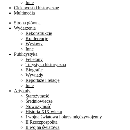
Inne
Ciekawostki historyczne
Multimedia
Strona główna
Wydarzenia
Rekonstrukcje
Konferencje
Wystawy
Inne
Publicystyka
Felietony
Turystyka historyczna
Biografie
Wywiady
Reportaże i relacje
Inne
Artykuły
Starożytność
Średniowiecze
Nowożytność
Historia XIX wieku
I wojna światowa i okres międzywojenny
II Rzeczpospolita
II wojna światowa