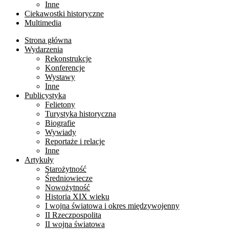
Inne
Ciekawostki historyczne
Multimedia
Strona główna
Wydarzenia
Rekonstrukcje
Konferencje
Wystawy
Inne
Publicystyka
Felietony
Turystyka historyczna
Biografie
Wywiady
Reportaże i relacje
Inne
Artykuły
Starożytność
Średniowiecze
Nowożytność
Historia XIX wieku
I wojna światowa i okres międzywojenny
II Rzeczpospolita
II wojna światowa