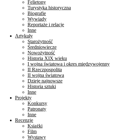
Felietony
Turystyka historyczna
Biografie
Wywiady
Reportaże i relacje
Inne
Artykuły
Starożytność
Średniowiecze
Nowożytność
Historia XIX wieku
I wojna światowa i okres międzywojenny
II Rzeczpospolita
II wojna światowa
Dzieje najnowsze
Historia sztuki
Inne
Projekty
Konkursy
Patronaty
Inne
Recenzje
Książki
Film
Wystawy