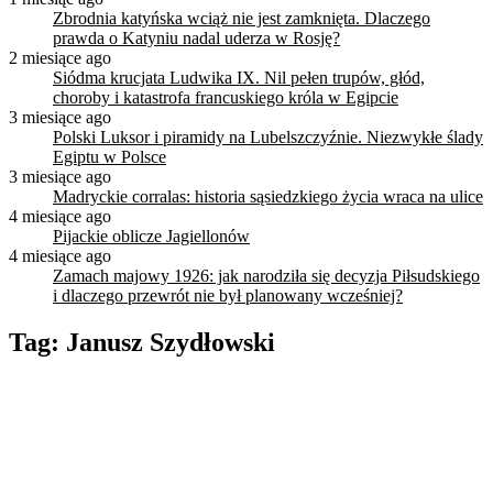
Zbrodnia katyńska wciąż nie jest zamknięta. Dlaczego
prawda o Katyniu nadal uderza w Rosję?
2 miesiące ago
Siódma krucjata Ludwika IX. Nil pełen trupów, głód,
choroby i katastrofa francuskiego króla w Egipcie
3 miesiące ago
Polski Luksor i piramidy na Lubelszczyźnie. Niezwykłe ślady
Egiptu w Polsce
3 miesiące ago
Madryckie corralas: historia sąsiedzkiego życia wraca na ulice
4 miesiące ago
Pijackie oblicze Jagiellonów
4 miesiące ago
Zamach majowy 1926: jak narodziła się decyzja Piłsudskiego
i dlaczego przewrót nie był planowany wcześniej?
Tag:
Janusz Szydłowski