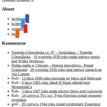
About
facebook
twitter
youtube
rss
Komentarze
Tragedia Górnośląska cz. IV – Apokalipsa – Tragedia
Górnośląska
-
19 września 1939 roku miała miejsce szarża
pod Wólką Węglową
Polska mafia w Chicago – historia prawdziwa - Ponad
Granicami
-
20 września 1926 roku miał miejsce zamach na
Ala Capone
Rafa
-
13 lipca 1666 roku rozegrała się bitwa pod Mątwami
Rafa
-
6 lipca 1685 roku Jakub II Stuart stłumił bunt
Mommonth’a
Rafa
-
5 lipca 1607 roku miała miejsce bitwa pod Guzowem
Rafa
-
24 czerwca 79 r. n.e. Tytus Flawiusz został cesarzem
rzymskim
gość
-
20 czerwca 1944 roku został rozstrzelany Eugeniusz