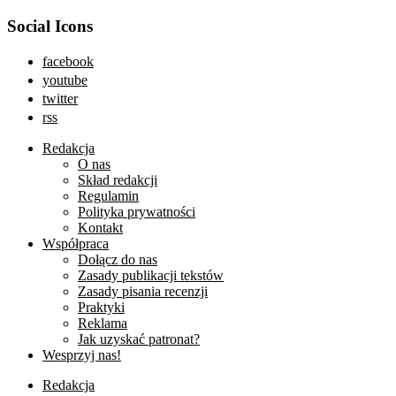
Social Icons
facebook
youtube
twitter
rss
Redakcja
O nas
Skład redakcji
Regulamin
Polityka prywatności
Kontakt
Współpraca
Dołącz do nas
Zasady publikacji tekstów
Zasady pisania recenzji
Praktyki
Reklama
Jak uzyskać patronat?
Wesprzyj nas!
Redakcja