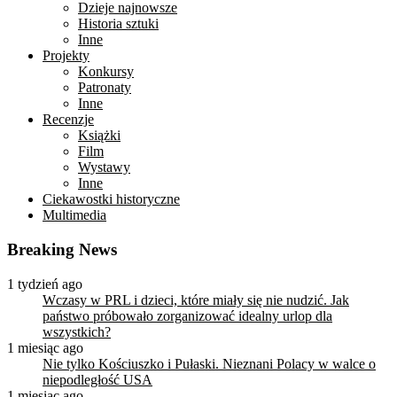
Dzieje najnowsze
Historia sztuki
Inne
Projekty
Konkursy
Patronaty
Inne
Recenzje
Książki
Film
Wystawy
Inne
Ciekawostki historyczne
Multimedia
Breaking News
1 tydzień ago
Wczasy w PRL i dzieci, które miały się nie nudzić. Jak
państwo próbowało zorganizować idealny urlop dla
wszystkich?
1 miesiąc ago
Nie tylko Kościuszko i Pułaski. Nieznani Polacy w walce o
niepodległość USA
1 miesiąc ago