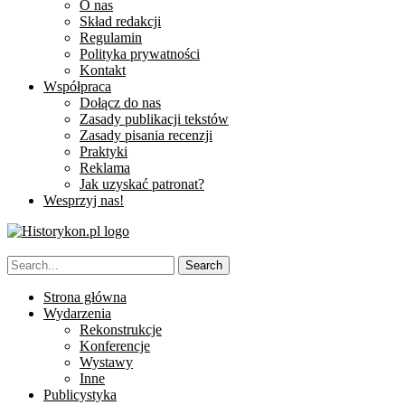
O nas
Skład redakcji
Regulamin
Polityka prywatności
Kontakt
Współpraca
Dołącz do nas
Zasady publikacji tekstów
Zasady pisania recenzji
Praktyki
Reklama
Jak uzyskać patronat?
Wesprzyj nas!
Strona główna
Wydarzenia
Rekonstrukcje
Konferencje
Wystawy
Inne
Publicystyka