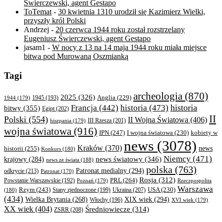
Świerczewski, agent Gestapo
ToTemat
-
30 kwietnia 1310 urodził się Kazimierz Wielki,
przyszły król Polski
Andrzej
-
20 czerwca 1944 roku został rozstrzelany
Eugeniusz Świerczewski, agent Gestapo
jasam1
-
W nocy z 13 na 14 maja 1944 roku miała miejsce
bitwa pod Murowaną Oszmianką
Tagi
archeologia
(870)
2025
(326)
Anglia
(229)
1944
(179)
1945
(193)
historia
Francja
(442)
historia
(473)
bitwy
(355)
Egipt
(202)
II
Polski
(554)
II Wojna Światowa
(406)
III Rzesza
(201)
hiszpania
(179)
wojna światowa
(916)
IPN
(247)
kobiety w
I wojna światowa
(230)
news
(3078)
Kraków
(370)
historii
(255)
news
Konkurs
(180)
Niemcy
(471)
news światowy
(346)
krajowy
(284)
news ze świata
(188)
polska
(763)
Patronat medialny
(294)
odkrycie
(213)
Patronat
(170)
Rosja
(312)
PRL
(264)
Powstanie Warszawskie
(192)
Poznań
(179)
Rzeczpospolita
Warszawa
Rzym
(243)
Ukraina
(207)
USA
(230)
(180)
Stany zjednoczone
(199)
(434)
XIX wiek
(294)
Wielka Brytania
(268)
Włochy
(196)
XVI wiek
(179)
XX wiek
(404)
Średniowiecze
(314)
ZSRR
(208)