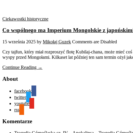
Ciekawostki historyczne
Co wspólnego ma Imperium Mongolskie z japońskimi 
15 września 2025
by
Mikołaj Guzek
Comments are Disabled
Czy tajfun, który miał rozproszyć flotę Kubilaj-chana, może mieć co
wyspy przed Mongołami. Kilkaset lat później ten sam termin ożył ja
Continue Reading →
About
facebook
twitter
youtube
rss
Komentarze
Tragedia Górnośląska cz. IV – Apokalipsa – Tragedia Górnośl