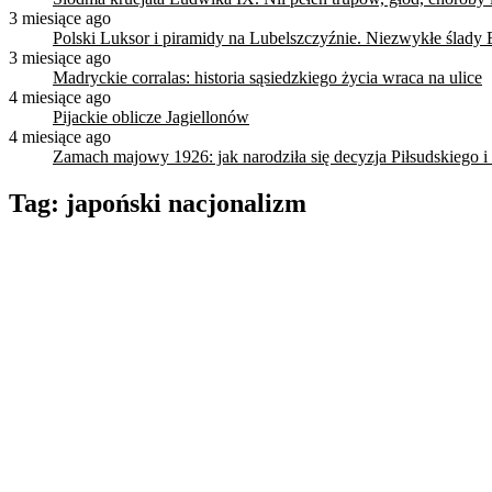
3 miesiące ago
Polski Luksor i piramidy na Lubelszczyźnie. Niezwykłe ślady 
3 miesiące ago
Madryckie corralas: historia sąsiedzkiego życia wraca na ulice
4 miesiące ago
Pijackie oblicze Jagiellonów
4 miesiące ago
Zamach majowy 1926: jak narodziła się decyzja Piłsudskiego i
Tag:
japoński nacjonalizm