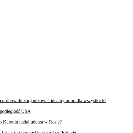
wo próbowało zorganizować idealny urlop dla wszystkich?
iepodległość USA
 o Katyniu nadal uderza w Rosję?
 katastrofa francuskiego króla w Egipcie