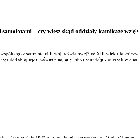
samolotami – czy wiesz skąd oddziały kamikaze wzięł
ś wspólnego z samolotami II wojny światowej? W XIII wieku Japończycy
ko symbol skrajnego poświęcenia, gdy piloci-samobójcy uderzali w alia
ąska
-
19 września 1939 roku miała miejsce szarża pod Wólką Węglow