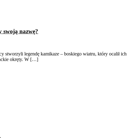
y swoją nazwę?
 stworzyli legendę kamikaze – boskiego wiatru, który ocalił ich
nckie okręty. W […]
ą