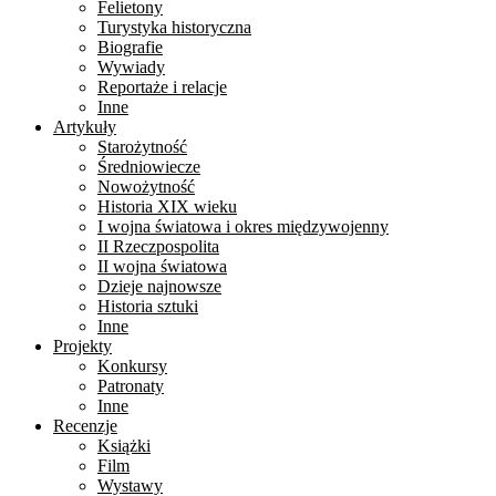
Felietony
Turystyka historyczna
Biografie
Wywiady
Reportaże i relacje
Inne
Artykuły
Starożytność
Średniowiecze
Nowożytność
Historia XIX wieku
I wojna światowa i okres międzywojenny
II Rzeczpospolita
II wojna światowa
Dzieje najnowsze
Historia sztuki
Inne
Projekty
Konkursy
Patronaty
Inne
Recenzje
Książki
Film
Wystawy