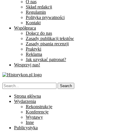
O nas
Skład redakcji
Regulamin
Polityka prywatności
Kontakt
Współpraca
Dołącz do nas
Zasady publikacji tekstów
Zasady pisania recenzji
Praktyki
Reklama
Jak uzyskać patronat?
Wesprzyj nas!
Strona główna
Wydarzenia
Rekonstrukcje
Konferencje
Wystawy
Inne
Publicystyka