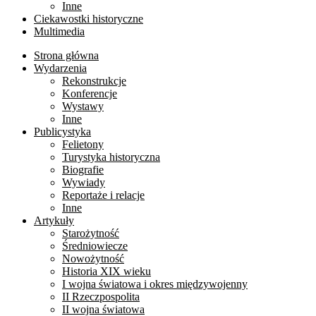
Inne
Ciekawostki historyczne
Multimedia
Strona główna
Wydarzenia
Rekonstrukcje
Konferencje
Wystawy
Inne
Publicystyka
Felietony
Turystyka historyczna
Biografie
Wywiady
Reportaże i relacje
Inne
Artykuły
Starożytność
Średniowiecze
Nowożytność
Historia XIX wieku
I wojna światowa i okres międzywojenny
II Rzeczpospolita
II wojna światowa