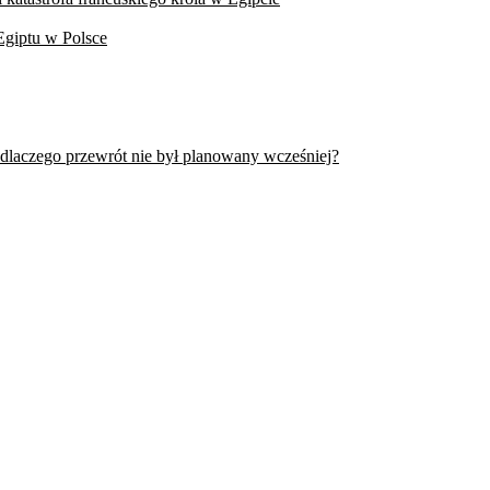
Egiptu w Polsce
 dlaczego przewrót nie był planowany wcześniej?