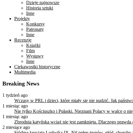
Dzieje najnowsze
Historia sztuki
Inne
Projekty
Konkursy
Patronaty
Inne
Recenzje
Książki
Film
Wystawy
Inne
Ciekawostki historyczne
Multimedia
Breaking News
1 tydzień ago
Wczasy w PRL i dzieci, które miały się nie nudzić. Jak państ
1 miesiąc ago
Nie tylko Kościuszko i Pułaski. Nieznani Polacy w walce o n
1 miesiąc ago
Zbrodnia katyńska wciąż nie jest zamknięta. Dlaczego prawda
2 miesiące ago
Siódma krucjata Ludwika IX. Nil pełen trupów, głód, choroby i