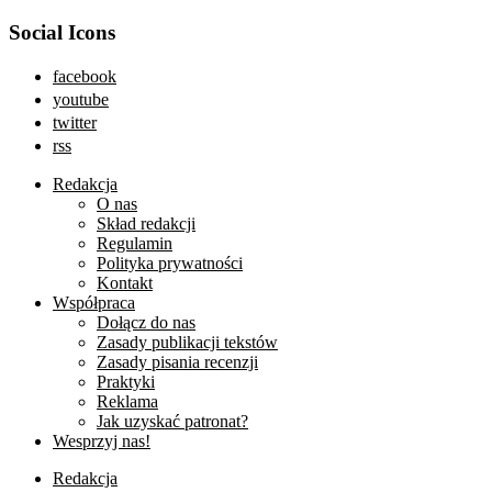
Social Icons
facebook
youtube
twitter
rss
Redakcja
O nas
Skład redakcji
Regulamin
Polityka prywatności
Kontakt
Współpraca
Dołącz do nas
Zasady publikacji tekstów
Zasady pisania recenzji
Praktyki
Reklama
Jak uzyskać patronat?
Wesprzyj nas!
Redakcja