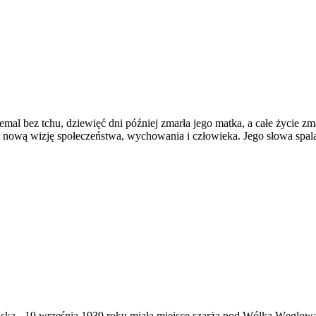
emal bez tchu, dziewięć dni później zmarła jego matka, a całe życie zm
ł nową wizję społeczeństwa, wychowania i człowieka. Jego słowa spala
ąska
-
19 września 1939 roku miała miejsce szarża pod Wólką Węglow