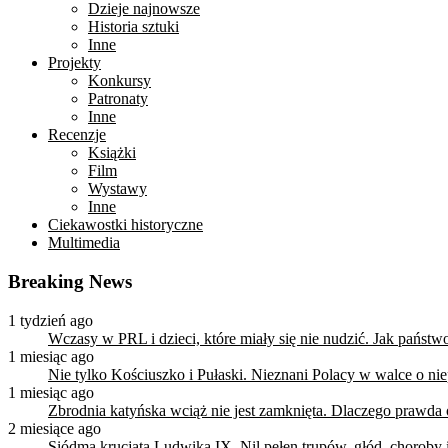
Dzieje najnowsze
Historia sztuki
Inne
Projekty
Konkursy
Patronaty
Inne
Recenzje
Książki
Film
Wystawy
Inne
Ciekawostki historyczne
Multimedia
Breaking News
1 tydzień ago
Wczasy w PRL i dzieci, które miały się nie nudzić. Jak państ
1 miesiąc ago
Nie tylko Kościuszko i Pułaski. Nieznani Polacy w walce o n
1 miesiąc ago
Zbrodnia katyńska wciąż nie jest zamknięta. Dlaczego prawda
2 miesiące ago
Siódma krucjata Ludwika IX. Nil pełen trupów, głód, choroby i