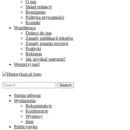
O nas
Skład redakcji
Regulamin
Polityka prywatności
Kontakt
Współpraca
Dołącz do nas
Zasady publikacji tekstów
Zasady pisania recenzji
Praktyki
Reklama
Jak uzyskać patronat?
Wesprzyj nas!
Strona główna
Wydarzenia
Rekonstrukcje
Konferencje
Wystawy
Inne
Publicystyka