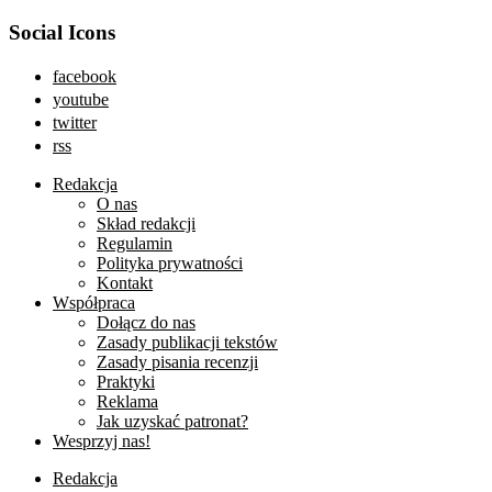
Social Icons
facebook
youtube
twitter
rss
Redakcja
O nas
Skład redakcji
Regulamin
Polityka prywatności
Kontakt
Współpraca
Dołącz do nas
Zasady publikacji tekstów
Zasady pisania recenzji
Praktyki
Reklama
Jak uzyskać patronat?
Wesprzyj nas!
Redakcja