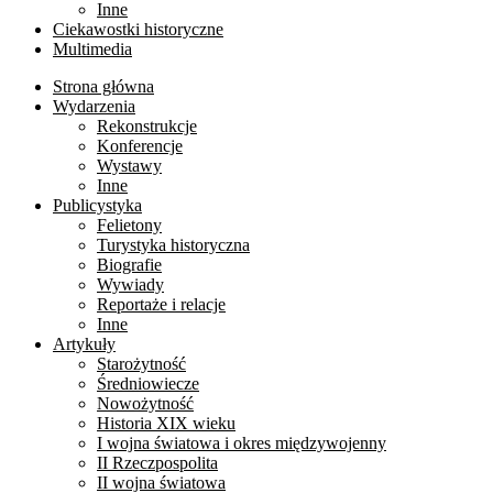
Inne
Ciekawostki historyczne
Multimedia
Strona główna
Wydarzenia
Rekonstrukcje
Konferencje
Wystawy
Inne
Publicystyka
Felietony
Turystyka historyczna
Biografie
Wywiady
Reportaże i relacje
Inne
Artykuły
Starożytność
Średniowiecze
Nowożytność
Historia XIX wieku
I wojna światowa i okres międzywojenny
II Rzeczpospolita
II wojna światowa