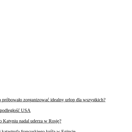
wo próbowało zorganizować idealny urlop dla wszystkich?
iepodległość USA
 o Katyniu nadal uderza w Rosję?
 katastrofa francuskiego króla w Egipcie