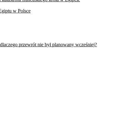
Egiptu w Polsce
 dlaczego przewrót nie był planowany wcześniej?