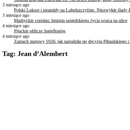
3 miesiące ago
Polski Luksor i piramidy na Lubelszczyźnie. Niezwykłe ślady 
3 miesiące ago
Madryckie corralas: historia sąsiedzkiego życia wraca na ulice
4 miesiące ago
Pijackie oblicze Jagiellonów
4 miesiące ago
Zamach majowy 1926: jak narodziła się decyzja Piłsudskiego i
Tag:
Jean d’Alembert