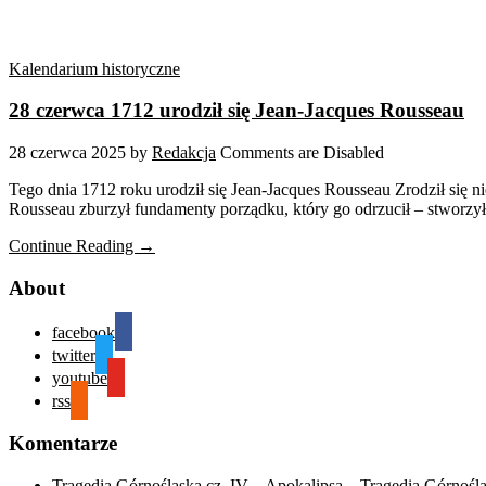
Kalendarium historyczne
28 czerwca 1712 urodził się Jean-Jacques Rousseau
28 czerwca 2025
by
Redakcja
Comments are Disabled
Tego dnia 1712 roku urodził się Jean-Jacques Rousseau Zrodził się ni
Rousseau zburzył fundamenty porządku, który go odrzucił – stworzy
Continue Reading →
About
facebook
twitter
youtube
rss
Komentarze
Tragedia Górnośląska cz. IV – Apokalipsa – Tragedia Górnośl