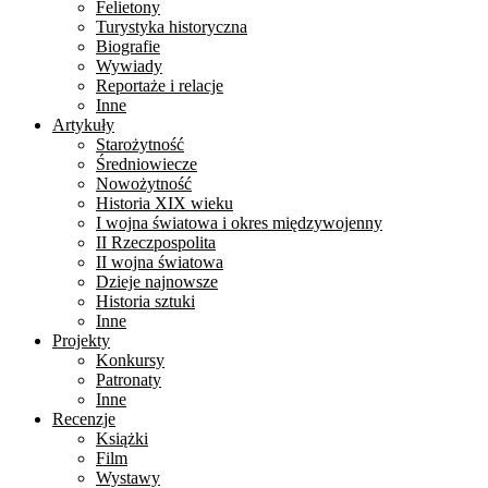
Felietony
Turystyka historyczna
Biografie
Wywiady
Reportaże i relacje
Inne
Artykuły
Starożytność
Średniowiecze
Nowożytność
Historia XIX wieku
I wojna światowa i okres międzywojenny
II Rzeczpospolita
II wojna światowa
Dzieje najnowsze
Historia sztuki
Inne
Projekty
Konkursy
Patronaty
Inne
Recenzje
Książki
Film
Wystawy