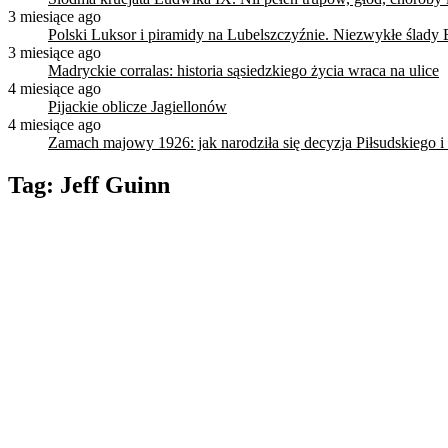
3 miesiące ago
Polski Luksor i piramidy na Lubelszczyźnie. Niezwykłe ślady 
3 miesiące ago
Madryckie corralas: historia sąsiedzkiego życia wraca na ulice
4 miesiące ago
Pijackie oblicze Jagiellonów
4 miesiące ago
Zamach majowy 1926: jak narodziła się decyzja Piłsudskiego i
Tag:
Jeff Guinn