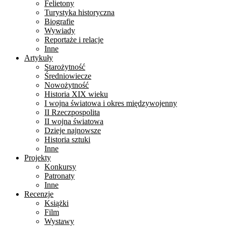
Felietony
Turystyka historyczna
Biografie
Wywiady
Reportaże i relacje
Inne
Artykuły
Starożytność
Średniowiecze
Nowożytność
Historia XIX wieku
I wojna światowa i okres międzywojenny
II Rzeczpospolita
II wojna światowa
Dzieje najnowsze
Historia sztuki
Inne
Projekty
Konkursy
Patronaty
Inne
Recenzje
Książki
Film
Wystawy