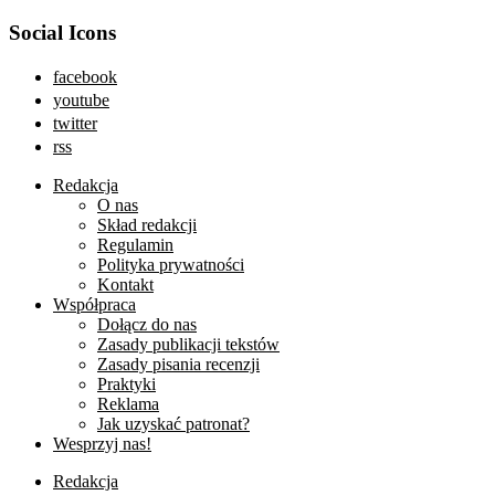
Social Icons
facebook
youtube
twitter
rss
Redakcja
O nas
Skład redakcji
Regulamin
Polityka prywatności
Kontakt
Współpraca
Dołącz do nas
Zasady publikacji tekstów
Zasady pisania recenzji
Praktyki
Reklama
Jak uzyskać patronat?
Wesprzyj nas!
Redakcja