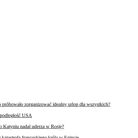
wo próbowało zorganizować idealny urlop dla wszystkich?
iepodległość USA
 o Katyniu nadal uderza w Rosję?
 katastrofa francuskiego króla w Egipcie