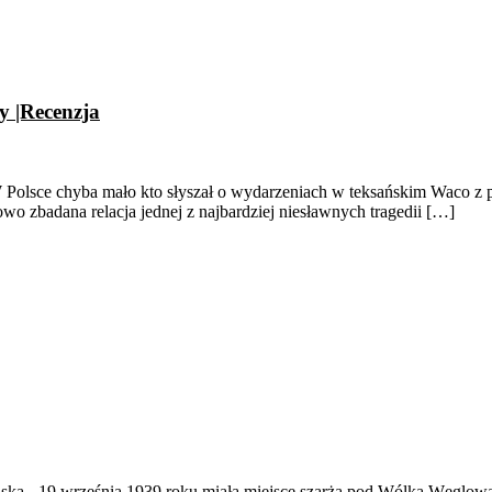
y |Recenzja
W Polsce chyba mało kto słyszał o wydarzeniach w teksańskim Waco z
owo zbadana relacja jednej z najbardziej niesławnych tragedii […]
ąska
-
19 września 1939 roku miała miejsce szarża pod Wólką Węglow