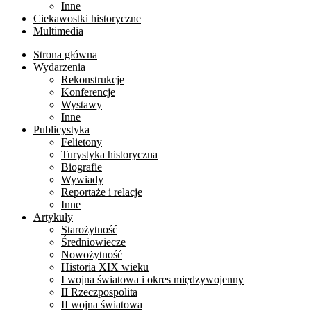
Inne
Ciekawostki historyczne
Multimedia
Strona główna
Wydarzenia
Rekonstrukcje
Konferencje
Wystawy
Inne
Publicystyka
Felietony
Turystyka historyczna
Biografie
Wywiady
Reportaże i relacje
Inne
Artykuły
Starożytność
Średniowiecze
Nowożytność
Historia XIX wieku
I wojna światowa i okres międzywojenny
II Rzeczpospolita
II wojna światowa