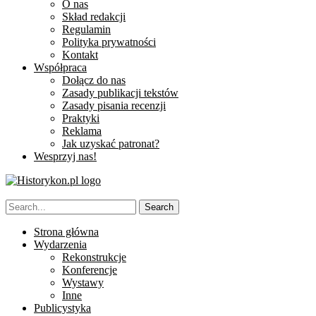
O nas
Skład redakcji
Regulamin
Polityka prywatności
Kontakt
Współpraca
Dołącz do nas
Zasady publikacji tekstów
Zasady pisania recenzji
Praktyki
Reklama
Jak uzyskać patronat?
Wesprzyj nas!
Strona główna
Wydarzenia
Rekonstrukcje
Konferencje
Wystawy
Inne
Publicystyka