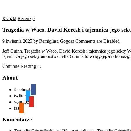
Książki
Recenzje
Tragedia w Waco. David Koresh i tajemnica jego sekt
9 kwietnia 2025
by
Remigiusz Gogosz
Comments are Disabled
Jeff Guinn, Tragedia w Waco. David Koresh i tajemnica jego sekty 
tajemnica jego sekty autorstwa Jeffa Guinna to wciągająca i drobiazg
Continue Reading →
About
facebook
twitter
youtube
rss
Komentarze
Tragedia Górnośląska cz. IV – Apokalipsa – Tragedia Górnośl