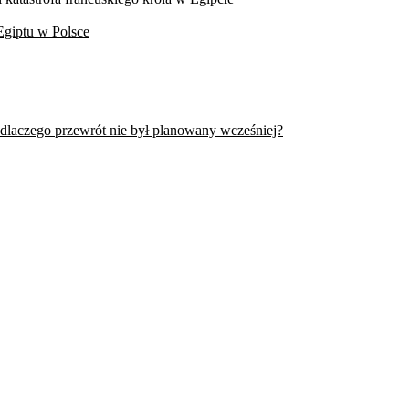
Egiptu w Polsce
 dlaczego przewrót nie był planowany wcześniej?