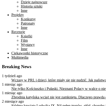
Dzieje najnowsze
Historia sztuki
Inne
Projekty
Konkursy
Patronaty
Inne
Recenzje
Książki
Film
Wystawy
Inne
Ciekawostki historyczne
Multimedia
Breaking News
1 tydzień ago
Wczasy w PRL i dzieci, które miały się nie nudzić. Jak państ
1 miesiąc ago
Nie tylko Kościuszko i Pułaski. Nieznani Polacy w walce o n
1 miesiąc ago
Zbrodnia katyńska wciąż nie jest zamknięta. Dlaczego prawda
2 miesiące ago
Siódma krucjata Ludwika IX. Nil pełen trupów, głód, choroby i