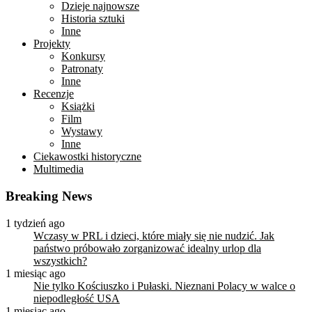
Dzieje najnowsze
Historia sztuki
Inne
Projekty
Konkursy
Patronaty
Inne
Recenzje
Książki
Film
Wystawy
Inne
Ciekawostki historyczne
Multimedia
Breaking News
1 tydzień ago
Wczasy w PRL i dzieci, które miały się nie nudzić. Jak
państwo próbowało zorganizować idealny urlop dla
wszystkich?
1 miesiąc ago
Nie tylko Kościuszko i Pułaski. Nieznani Polacy w walce o
niepodległość USA
1 miesiąc ago