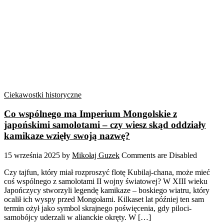
Ciekawostki historyczne
Co wspólnego ma Imperium Mongolskie z
japońskimi samolotami – czy wiesz skąd oddziały
kamikaze wzięły swoją nazwę?
15 września 2025
by
Mikołaj Guzek
Comments are Disabled
Czy tajfun, który miał rozproszyć flotę Kubilaj-chana, może mieć
coś wspólnego z samolotami II wojny światowej? W XIII wieku
Japończycy stworzyli legendę kamikaze – boskiego wiatru, który
ocalił ich wyspy przed Mongołami. Kilkaset lat później ten sam
termin ożył jako symbol skrajnego poświęcenia, gdy piloci-
samobójcy uderzali w alianckie okręty. W […]