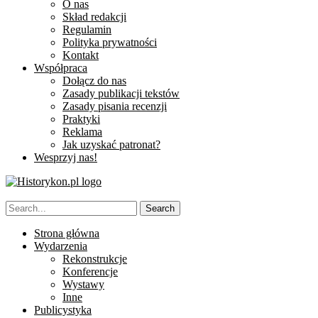
O nas
Skład redakcji
Regulamin
Polityka prywatności
Kontakt
Współpraca
Dołącz do nas
Zasady publikacji tekstów
Zasady pisania recenzji
Praktyki
Reklama
Jak uzyskać patronat?
Wesprzyj nas!
Strona główna
Wydarzenia
Rekonstrukcje
Konferencje
Wystawy
Inne
Publicystyka