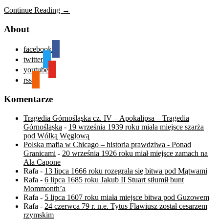
Continue Reading →
About
facebook
twitter
youtube
rss
Komentarze
Tragedia Górnośląska cz. IV – Apokalipsa – Tragedia
Górnośląska
-
19 września 1939 roku miała miejsce szarża
pod Wólką Węglową
Polska mafia w Chicago – historia prawdziwa - Ponad
Granicami
-
20 września 1926 roku miał miejsce zamach na
Ala Capone
Rafa
-
13 lipca 1666 roku rozegrała się bitwa pod Mątwami
Rafa
-
6 lipca 1685 roku Jakub II Stuart stłumił bunt
Mommonth’a
Rafa
-
5 lipca 1607 roku miała miejsce bitwa pod Guzowem
Rafa
-
24 czerwca 79 r. n.e. Tytus Flawiusz został cesarzem
rzymskim