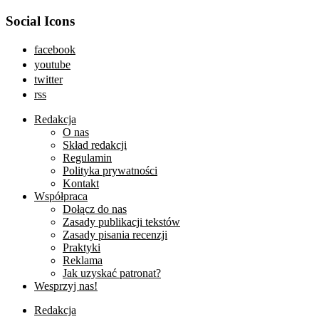
Social Icons
facebook
youtube
twitter
rss
Redakcja
O nas
Skład redakcji
Regulamin
Polityka prywatności
Kontakt
Współpraca
Dołącz do nas
Zasady publikacji tekstów
Zasady pisania recenzji
Praktyki
Reklama
Jak uzyskać patronat?
Wesprzyj nas!
Redakcja