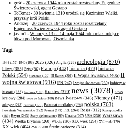
gość
-
20 czerwca 1944 roku został rozstrzelany Eugeniusz
Świerczewski, agent Gestapo
ToTemat
-
30 kwietnia 1310 urodził się Kazimierz Wielki,
przyszły król Polski
Andrzej
-
20 czerwca 1944 roku został rozstrzelany
Eugeniusz Świerczewski, agent Gestapo
jasam1
-
W nocy z 13 na 14 maja 1944 roku miała miejsce
bitwa pod Murowaną Oszmianką
Tagi
archeologia
(870)
2025
(326)
Anglia
(229)
1944
(179)
1945
(193)
historia
Francja
(442)
historia
(473)
bitwy
(355)
Egipt
(202)
II
Polski
(554)
II Wojna Światowa
(406)
III Rzesza
(201)
hiszpania
(179)
wojna światowa
(916)
IPN
(247)
kobiety w
I wojna światowa
(230)
news
(3078)
Kraków
(370)
historii
(255)
news
Konkurs
(180)
Niemcy
(471)
news światowy
(346)
krajowy
(284)
news ze świata
(188)
polska
(763)
Patronat medialny
(294)
odkrycie
(213)
Patronat
(170)
Rosja
(312)
PRL
(264)
Powstanie Warszawskie
(192)
Poznań
(179)
Rzeczpospolita
Warszawa
Rzym
(243)
Ukraina
(207)
USA
(230)
(180)
Stany zjednoczone
(199)
(434)
XIX wiek
(294)
Wielka Brytania
(268)
Włochy
(196)
XVI wiek
(179)
XX wiek
(404)
Średniowiecze
(314)
ZSRR
(208)