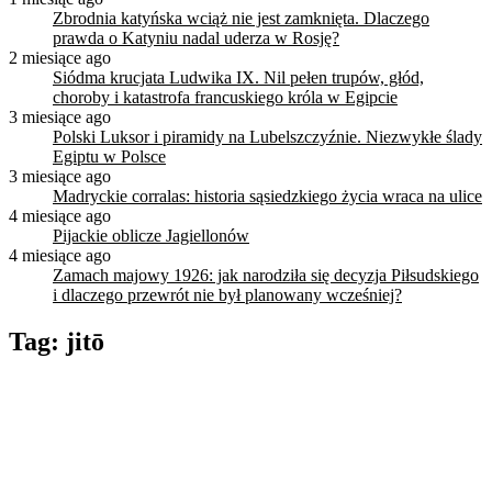
Zbrodnia katyńska wciąż nie jest zamknięta. Dlaczego
prawda o Katyniu nadal uderza w Rosję?
2 miesiące ago
Siódma krucjata Ludwika IX. Nil pełen trupów, głód,
choroby i katastrofa francuskiego króla w Egipcie
3 miesiące ago
Polski Luksor i piramidy na Lubelszczyźnie. Niezwykłe ślady
Egiptu w Polsce
3 miesiące ago
Madryckie corralas: historia sąsiedzkiego życia wraca na ulice
4 miesiące ago
Pijackie oblicze Jagiellonów
4 miesiące ago
Zamach majowy 1926: jak narodziła się decyzja Piłsudskiego
i dlaczego przewrót nie był planowany wcześniej?
Tag:
jitō