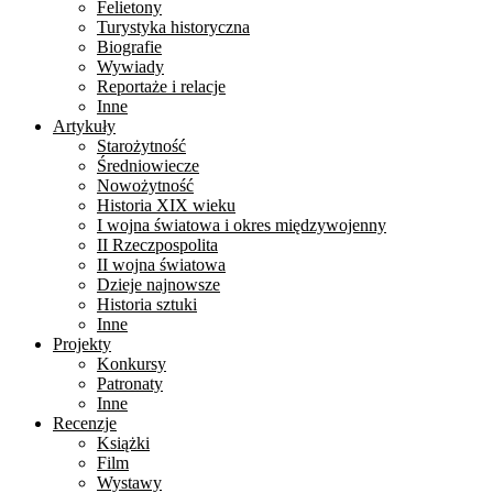
Felietony
Turystyka historyczna
Biografie
Wywiady
Reportaże i relacje
Inne
Artykuły
Starożytność
Średniowiecze
Nowożytność
Historia XIX wieku
I wojna światowa i okres międzywojenny
II Rzeczpospolita
II wojna światowa
Dzieje najnowsze
Historia sztuki
Inne
Projekty
Konkursy
Patronaty
Inne
Recenzje
Książki
Film
Wystawy