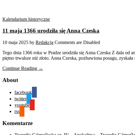
Kalendarium historyczne
11 maja 1366 urodziła się Anna Czeska
10 maja 2025
by
Redakcja
Comments are Disabled
Tego dnia 1366 roku w Pradze urodziła się Anna Czeska Z dala od ang
piętno trwalsze niż złoto. Anna Czeska, pozbawiona posagu, zyskała 
Continue Reading →
About
facebook
twitter
youtube
rss
Komentarze
Tragedia Górnośląska cz. IV – Apokalipsa – Tragedia Górnośl