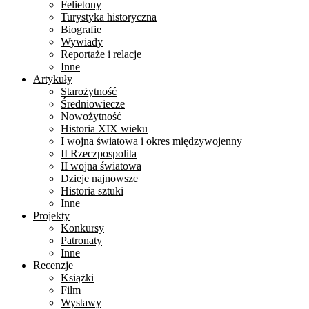
Felietony
Turystyka historyczna
Biografie
Wywiady
Reportaże i relacje
Inne
Artykuły
Starożytność
Średniowiecze
Nowożytność
Historia XIX wieku
I wojna światowa i okres międzywojenny
II Rzeczpospolita
II wojna światowa
Dzieje najnowsze
Historia sztuki
Inne
Projekty
Konkursy
Patronaty
Inne
Recenzje
Książki
Film
Wystawy