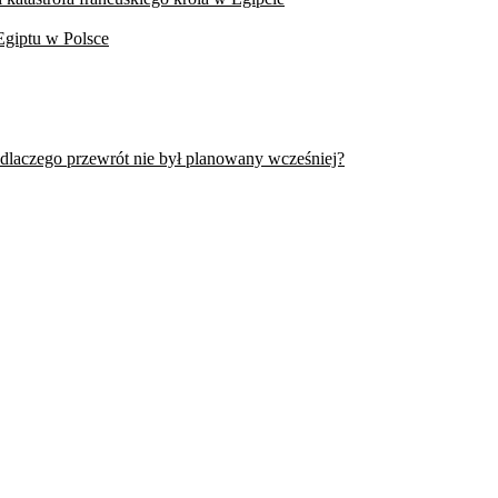
Egiptu w Polsce
 dlaczego przewrót nie był planowany wcześniej?