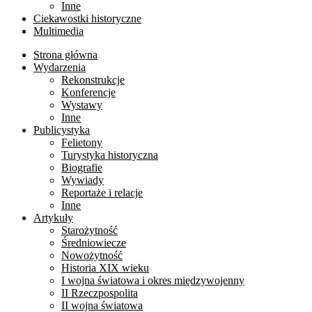
Inne
Ciekawostki historyczne
Multimedia
Strona główna
Wydarzenia
Rekonstrukcje
Konferencje
Wystawy
Inne
Publicystyka
Felietony
Turystyka historyczna
Biografie
Wywiady
Reportaże i relacje
Inne
Artykuły
Starożytność
Średniowiecze
Nowożytność
Historia XIX wieku
I wojna światowa i okres międzywojenny
II Rzeczpospolita
II wojna światowa