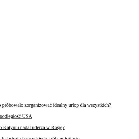
wo próbowało zorganizować idealny urlop dla wszystkich?
iepodległość USA
 o Katyniu nadal uderza w Rosję?
 katastrofa francuskiego króla w Egipcie