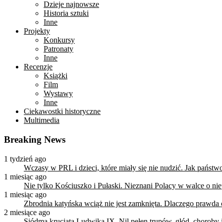
Dzieje najnowsze
Historia sztuki
Inne
Projekty
Konkursy
Patronaty
Inne
Recenzje
Książki
Film
Wystawy
Inne
Ciekawostki historyczne
Multimedia
Breaking News
1 tydzień ago
Wczasy w PRL i dzieci, które miały się nie nudzić. Jak państ
1 miesiąc ago
Nie tylko Kościuszko i Pułaski. Nieznani Polacy w walce o n
1 miesiąc ago
Zbrodnia katyńska wciąż nie jest zamknięta. Dlaczego prawda
2 miesiące ago
Siódma krucjata Ludwika IX. Nil pełen trupów, głód, choroby i