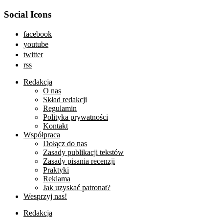
Social Icons
facebook
youtube
twitter
rss
Redakcja
O nas
Skład redakcji
Regulamin
Polityka prywatności
Kontakt
Współpraca
Dołącz do nas
Zasady publikacji tekstów
Zasady pisania recenzji
Praktyki
Reklama
Jak uzyskać patronat?
Wesprzyj nas!
Redakcja