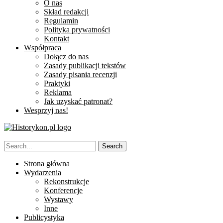
O nas
Skład redakcji
Regulamin
Polityka prywatności
Kontakt
Współpraca
Dołącz do nas
Zasady publikacji tekstów
Zasady pisania recenzji
Praktyki
Reklama
Jak uzyskać patronat?
Wesprzyj nas!
Strona główna
Wydarzenia
Rekonstrukcje
Konferencje
Wystawy
Inne
Publicystyka