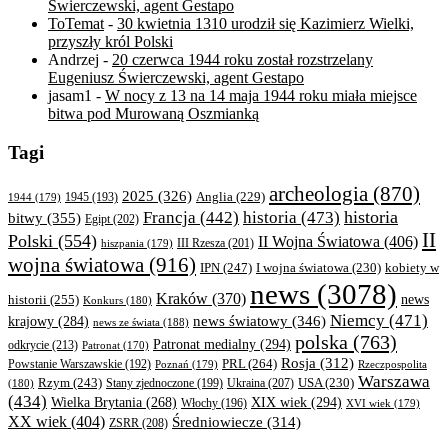
Świerczewski, agent Gestapo
ToTemat
-
30 kwietnia 1310 urodził się Kazimierz Wielki,
przyszły król Polski
Andrzej
-
20 czerwca 1944 roku został rozstrzelany
Eugeniusz Świerczewski, agent Gestapo
jasam1
-
W nocy z 13 na 14 maja 1944 roku miała miejsce
bitwa pod Murowaną Oszmianką
Tagi
archeologia
(870)
2025
(326)
Anglia
(229)
1944
(179)
1945
(193)
historia
Francja
(442)
historia
(473)
bitwy
(355)
Egipt
(202)
II
Polski
(554)
II Wojna Światowa
(406)
III Rzesza
(201)
hiszpania
(179)
wojna światowa
(916)
IPN
(247)
kobiety w
I wojna światowa
(230)
news
(3078)
Kraków
(370)
historii
(255)
news
Konkurs
(180)
Niemcy
(471)
news światowy
(346)
krajowy
(284)
news ze świata
(188)
polska
(763)
Patronat medialny
(294)
odkrycie
(213)
Patronat
(170)
Rosja
(312)
PRL
(264)
Powstanie Warszawskie
(192)
Poznań
(179)
Rzeczpospolita
Warszawa
Rzym
(243)
Ukraina
(207)
USA
(230)
(180)
Stany zjednoczone
(199)
(434)
XIX wiek
(294)
Wielka Brytania
(268)
Włochy
(196)
XVI wiek
(179)
XX wiek
(404)
Średniowiecze
(314)
ZSRR
(208)