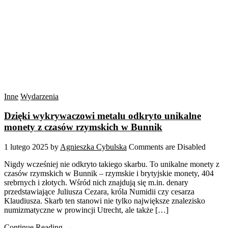
Inne
Wydarzenia
Dzięki wykrywaczowi metalu odkryto unikalne
monety z czasów rzymskich w Bunnik
1 lutego 2025
by
Agnieszka Cybulska
Comments are Disabled
Nigdy wcześniej nie odkryto takiego skarbu. To unikalne monety z
czasów rzymskich w Bunnik – rzymskie i brytyjskie monety, 404
srebrnych i złotych. Wśród nich znajdują się m.in. denary
przedstawiające Juliusza Cezara, króla Numidii czy cesarza
Klaudiusza. Skarb ten stanowi nie tylko największe znalezisko
numizmatyczne w prowincji Utrecht, ale także […]
Continue Reading →