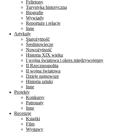
Felietony
Turystyka historyczna
Biografie
Wywiady
Reportaże i relacje
Inne
Artykuły
Starożytność
Średniowiecze
Nowożytność
Historia XIX wieku
I wojna światowa i okres międzywojenny
II Rzeczpospolita
II wojna światowa
Dzieje najnowsze
Historia sztuki
Inne
Projekty
Konkursy
Patronaty
Inne
Recenzje
Książki
Film
Wystawy