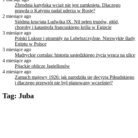
Zbrodnia katyńska wciąż nie jest zamknięta. Dlaczego
prawda o Katyniu nadal uderza w Rosję?
2 miesiące ago
Siódma krucjata Ludwika IX. Nil pełen trupów, głód,
choroby i katastrofa francuskiego króla w Egipcie
3 miesiące ago
Polski Luksor i piramidy na Lubelszczyźnie. Niezwykłe ślady
Egiptu w Polsce
3 miesiące ago
Madryckie corralas: historia sąsiedzkiego życia wraca na ulice
4 miesiące ago
Pijackie oblicze Jagiellonów
4 miesiące ago
Zamach majowy 1926: jak narodziła się decyzja Piłsudskiego
i dlaczego przewrót nie był planowany wcześniej?
Tag:
Juba