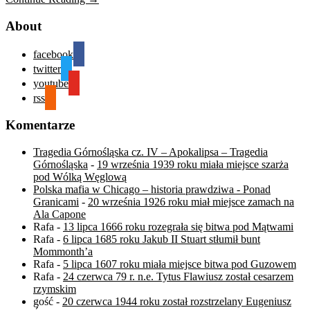
About
facebook
twitter
youtube
rss
Komentarze
Tragedia Górnośląska cz. IV – Apokalipsa – Tragedia
Górnośląska
-
19 września 1939 roku miała miejsce szarża
pod Wólką Węglową
Polska mafia w Chicago – historia prawdziwa - Ponad
Granicami
-
20 września 1926 roku miał miejsce zamach na
Ala Capone
Rafa
-
13 lipca 1666 roku rozegrała się bitwa pod Mątwami
Rafa
-
6 lipca 1685 roku Jakub II Stuart stłumił bunt
Mommonth’a
Rafa
-
5 lipca 1607 roku miała miejsce bitwa pod Guzowem
Rafa
-
24 czerwca 79 r. n.e. Tytus Flawiusz został cesarzem
rzymskim
gość
-
20 czerwca 1944 roku został rozstrzelany Eugeniusz