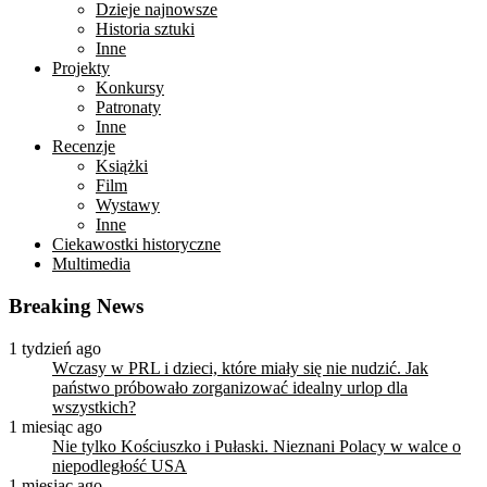
Dzieje najnowsze
Historia sztuki
Inne
Projekty
Konkursy
Patronaty
Inne
Recenzje
Książki
Film
Wystawy
Inne
Ciekawostki historyczne
Multimedia
Breaking News
1 tydzień ago
Wczasy w PRL i dzieci, które miały się nie nudzić. Jak
państwo próbowało zorganizować idealny urlop dla
wszystkich?
1 miesiąc ago
Nie tylko Kościuszko i Pułaski. Nieznani Polacy w walce o
niepodległość USA
1 miesiąc ago