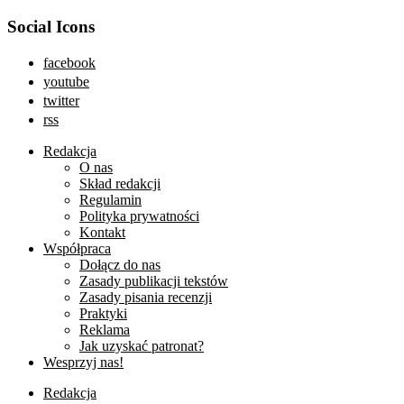
Social Icons
facebook
youtube
twitter
rss
Redakcja
O nas
Skład redakcji
Regulamin
Polityka prywatności
Kontakt
Współpraca
Dołącz do nas
Zasady publikacji tekstów
Zasady pisania recenzji
Praktyki
Reklama
Jak uzyskać patronat?
Wesprzyj nas!
Redakcja