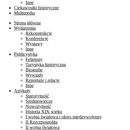
Inne
Ciekawostki historyczne
Multimedia
Strona główna
Wydarzenia
Rekonstrukcje
Konferencje
Wystawy
Inne
Publicystyka
Felietony
Turystyka historyczna
Biografie
Wywiady
Reportaże i relacje
Inne
Artykuły
Starożytność
Średniowiecze
Nowożytność
Historia XIX wieku
I wojna światowa i okres międzywojenny
II Rzeczpospolita
II wojna światowa