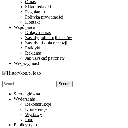
O nas
Skład redakcji
Regulamin
Polityka prywatności
Kontakt
Współpraca
Dołącz do nas
Zasady publikacji tekstów
Zasady pisania recenzji
Praktyki
Reklama
Jak uzyskać patronat?
Wesprzyj nas!
Strona główna
Wydarzenia
Rekonstrukcje
Konferencje
Wystawy
Inne
Publicystyka