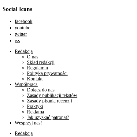
Social Icons
facebook
youtube
twitter
rss
Redakcja
O nas
Skład redakcji
Regulamin
Polityka prywatności
Kontakt
Współpraca
Dołącz do nas
Zasady publikacji tekstów
Zasady pisania recenzji
Praktyki
Reklama
Jak uzyskać patronat?
Wesprzyj nas!
Redakcja