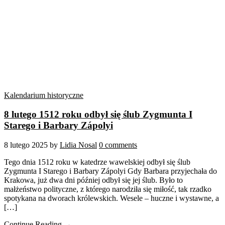
Kalendarium historyczne
8 lutego 1512 roku odbył się ślub Zygmunta I
Starego i Barbary Zápolyi
8 lutego 2025
by
Lidia Nosal
0 comments
Tego dnia 1512 roku w katedrze wawelskiej odbył się ślub
Zygmunta I Starego i Barbary Zápolyi Gdy Barbara przyjechała do
Krakowa, już dwa dni później odbył się jej ślub. Było to
małżeństwo polityczne, z którego narodziła się miłość, tak rzadko
spotykana na dworach królewskich. Wesele – huczne i wystawne, a
[…]
Continue Reading →