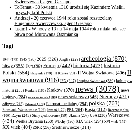
Świerczewski, agent Gestapo
ToTemat
-
30 kwietnia 1310 urodził się Kazimierz Wielki,
przyszły król Polski
Andrzej
-
20 czerwca 1944 roku został rozstrzelany
Eugeniusz Świerczewski, agent Gestapo
jasam1
-
W nocy z 13 na 14 maja 1944 roku miała miejsce
bitwa pod Murowaną Oszmianką
Tagi
archeologia
(870)
2025
(326)
Anglia
(229)
1944
(179)
1945
(193)
historia
Francja
(442)
historia
(473)
bitwy
(355)
Egipt
(202)
II
Polski
(554)
II Wojna Światowa
(406)
III Rzesza
(201)
hiszpania
(179)
wojna światowa
(916)
IPN
(247)
kobiety w
I wojna światowa
(230)
news
(3078)
Kraków
(370)
historii
(255)
news
Konkurs
(180)
Niemcy
(471)
news światowy
(346)
krajowy
(284)
news ze świata
(188)
polska
(763)
Patronat medialny
(294)
odkrycie
(213)
Patronat
(170)
Rosja
(312)
PRL
(264)
Powstanie Warszawskie
(192)
Poznań
(179)
Rzeczpospolita
Warszawa
Rzym
(243)
Ukraina
(207)
USA
(230)
(180)
Stany zjednoczone
(199)
(434)
XIX wiek
(294)
Wielka Brytania
(268)
Włochy
(196)
XVI wiek
(179)
XX wiek
(404)
Średniowiecze
(314)
ZSRR
(208)