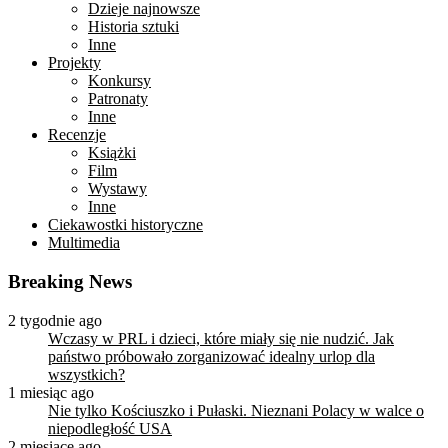
Dzieje najnowsze
Historia sztuki
Inne
Projekty
Konkursy
Patronaty
Inne
Recenzje
Książki
Film
Wystawy
Inne
Ciekawostki historyczne
Multimedia
Breaking News
2 tygodnie ago
Wczasy w PRL i dzieci, które miały się nie nudzić. Jak
państwo próbowało zorganizować idealny urlop dla
wszystkich?
1 miesiąc ago
Nie tylko Kościuszko i Pułaski. Nieznani Polacy w walce o
niepodległość USA
2 miesiące ago