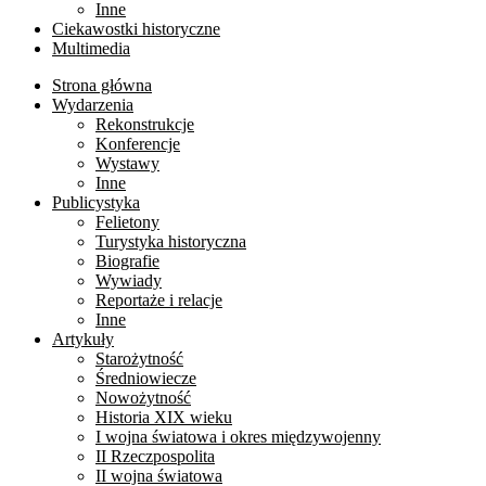
Inne
Ciekawostki historyczne
Multimedia
Strona główna
Wydarzenia
Rekonstrukcje
Konferencje
Wystawy
Inne
Publicystyka
Felietony
Turystyka historyczna
Biografie
Wywiady
Reportaże i relacje
Inne
Artykuły
Starożytność
Średniowiecze
Nowożytność
Historia XIX wieku
I wojna światowa i okres międzywojenny
II Rzeczpospolita
II wojna światowa