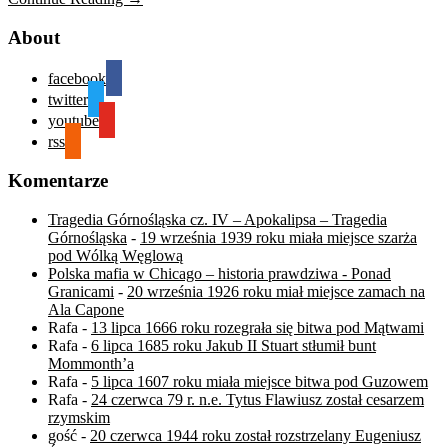
About
facebook
twitter
youtube
rss
Komentarze
Tragedia Górnośląska cz. IV – Apokalipsa – Tragedia
Górnośląska
-
19 września 1939 roku miała miejsce szarża
pod Wólką Węglową
Polska mafia w Chicago – historia prawdziwa - Ponad
Granicami
-
20 września 1926 roku miał miejsce zamach na
Ala Capone
Rafa
-
13 lipca 1666 roku rozegrała się bitwa pod Mątwami
Rafa
-
6 lipca 1685 roku Jakub II Stuart stłumił bunt
Mommonth’a
Rafa
-
5 lipca 1607 roku miała miejsce bitwa pod Guzowem
Rafa
-
24 czerwca 79 r. n.e. Tytus Flawiusz został cesarzem
rzymskim
gość
-
20 czerwca 1944 roku został rozstrzelany Eugeniusz