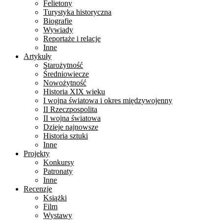
Felietony
Turystyka historyczna
Biografie
Wywiady
Reportaże i relacje
Inne
Artykuły
Starożytność
Średniowiecze
Nowożytność
Historia XIX wieku
I wojna światowa i okres międzywojenny
II Rzeczpospolita
II wojna światowa
Dzieje najnowsze
Historia sztuki
Inne
Projekty
Konkursy
Patronaty
Inne
Recenzje
Książki
Film
Wystawy