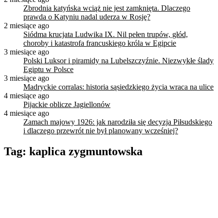
Zbrodnia katyńska wciąż nie jest zamknięta. Dlaczego
prawda o Katyniu nadal uderza w Rosję?
2 miesiące ago
Siódma krucjata Ludwika IX. Nil pełen trupów, głód,
choroby i katastrofa francuskiego króla w Egipcie
3 miesiące ago
Polski Luksor i piramidy na Lubelszczyźnie. Niezwykłe ślady
Egiptu w Polsce
3 miesiące ago
Madryckie corralas: historia sąsiedzkiego życia wraca na ulice
4 miesiące ago
Pijackie oblicze Jagiellonów
4 miesiące ago
Zamach majowy 1926: jak narodziła się decyzja Piłsudskiego
i dlaczego przewrót nie był planowany wcześniej?
Tag:
kaplica zygmuntowska