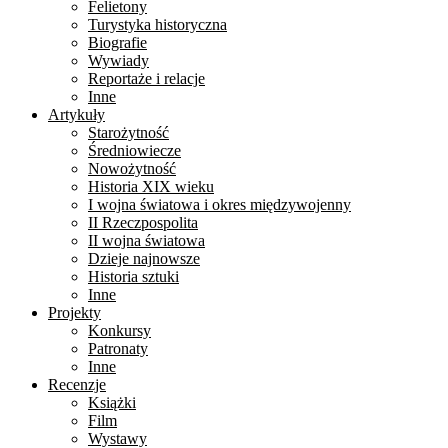
Felietony
Turystyka historyczna
Biografie
Wywiady
Reportaże i relacje
Inne
Artykuły
Starożytność
Średniowiecze
Nowożytność
Historia XIX wieku
I wojna światowa i okres międzywojenny
II Rzeczpospolita
II wojna światowa
Dzieje najnowsze
Historia sztuki
Inne
Projekty
Konkursy
Patronaty
Inne
Recenzje
Książki
Film
Wystawy