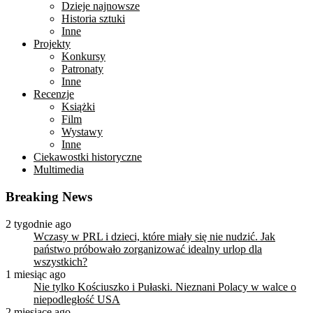
Dzieje najnowsze
Historia sztuki
Inne
Projekty
Konkursy
Patronaty
Inne
Recenzje
Książki
Film
Wystawy
Inne
Ciekawostki historyczne
Multimedia
Breaking News
2 tygodnie ago
Wczasy w PRL i dzieci, które miały się nie nudzić. Jak
państwo próbowało zorganizować idealny urlop dla
wszystkich?
1 miesiąc ago
Nie tylko Kościuszko i Pułaski. Nieznani Polacy w walce o
niepodległość USA
2 miesiące ago