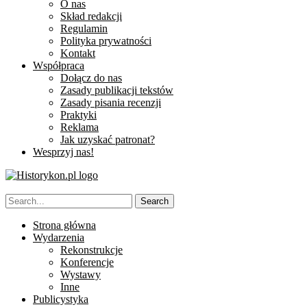
O nas
Skład redakcji
Regulamin
Polityka prywatności
Kontakt
Współpraca
Dołącz do nas
Zasady publikacji tekstów
Zasady pisania recenzji
Praktyki
Reklama
Jak uzyskać patronat?
Wesprzyj nas!
Strona główna
Wydarzenia
Rekonstrukcje
Konferencje
Wystawy
Inne
Publicystyka