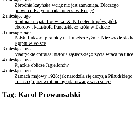
Zbrodnia katyńska wciąż nie jest zamknięta. Dlaczego
prawda o Katyniu nadal uderza w Rosję?
2 miesiące ago
Siódma krucjata Ludwika IX. Nil pełen trupów, głód,
choroby i katastrofa francuskiego króla w Egipcie
3 miesiące ago
Polski Luksor i piramidy na Lubelszczyźnie. Niezwykłe ślady
Egiptu w Polsce
3 miesiące ago
Madryckie corralas: historia sąsiedzkiego życia wraca na ulice
4 miesiące ago
Pijackie oblicze Jagiellonów
4 miesiące ago
Zamach majowy 1926: jak narodziła się decyzja Piłsudskiego
i dlaczego przewrót nie był planowany wcześniej?
Tag:
Karol Prowansalski