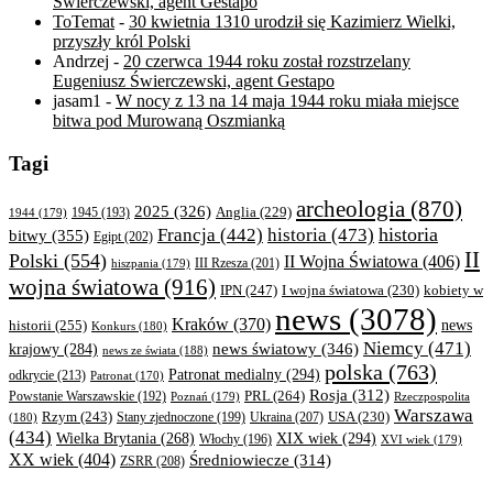
Świerczewski, agent Gestapo
ToTemat
-
30 kwietnia 1310 urodził się Kazimierz Wielki,
przyszły król Polski
Andrzej
-
20 czerwca 1944 roku został rozstrzelany
Eugeniusz Świerczewski, agent Gestapo
jasam1
-
W nocy z 13 na 14 maja 1944 roku miała miejsce
bitwa pod Murowaną Oszmianką
Tagi
archeologia
(870)
2025
(326)
Anglia
(229)
1944
(179)
1945
(193)
historia
Francja
(442)
historia
(473)
bitwy
(355)
Egipt
(202)
II
Polski
(554)
II Wojna Światowa
(406)
III Rzesza
(201)
hiszpania
(179)
wojna światowa
(916)
IPN
(247)
kobiety w
I wojna światowa
(230)
news
(3078)
Kraków
(370)
historii
(255)
news
Konkurs
(180)
Niemcy
(471)
news światowy
(346)
krajowy
(284)
news ze świata
(188)
polska
(763)
Patronat medialny
(294)
odkrycie
(213)
Patronat
(170)
Rosja
(312)
PRL
(264)
Powstanie Warszawskie
(192)
Poznań
(179)
Rzeczpospolita
Warszawa
Rzym
(243)
Ukraina
(207)
USA
(230)
(180)
Stany zjednoczone
(199)
(434)
XIX wiek
(294)
Wielka Brytania
(268)
Włochy
(196)
XVI wiek
(179)
XX wiek
(404)
Średniowiecze
(314)
ZSRR
(208)