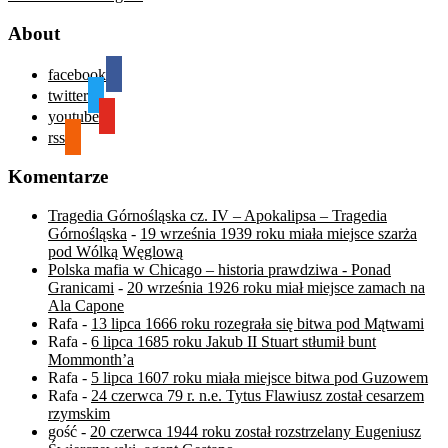
About
facebook
twitter
youtube
rss
Komentarze
Tragedia Górnośląska cz. IV – Apokalipsa – Tragedia
Górnośląska
-
19 września 1939 roku miała miejsce szarża
pod Wólką Węglową
Polska mafia w Chicago – historia prawdziwa - Ponad
Granicami
-
20 września 1926 roku miał miejsce zamach na
Ala Capone
Rafa
-
13 lipca 1666 roku rozegrała się bitwa pod Mątwami
Rafa
-
6 lipca 1685 roku Jakub II Stuart stłumił bunt
Mommonth’a
Rafa
-
5 lipca 1607 roku miała miejsce bitwa pod Guzowem
Rafa
-
24 czerwca 79 r. n.e. Tytus Flawiusz został cesarzem
rzymskim
gość
-
20 czerwca 1944 roku został rozstrzelany Eugeniusz