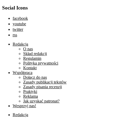
Social Icons
facebook
youtube
twitter
rss
Redakcja
O nas
Skład redakcji
Regulamin
Polityka prywatności
Kontakt
Współpraca
Dołącz do nas
Zasady publikacji tekstów
Zasady pisania recenzji
Praktyki
Reklama
Jak uzyskać patronat?
Wesprzyj nas!
Redakcja