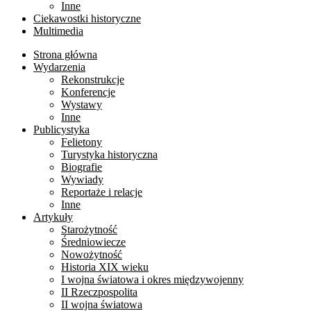
Inne
Ciekawostki historyczne
Multimedia
Strona główna
Wydarzenia
Rekonstrukcje
Konferencje
Wystawy
Inne
Publicystyka
Felietony
Turystyka historyczna
Biografie
Wywiady
Reportaże i relacje
Inne
Artykuły
Starożytność
Średniowiecze
Nowożytność
Historia XIX wieku
I wojna światowa i okres międzywojenny
II Rzeczpospolita
II wojna światowa