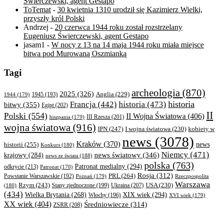
Świerczewski, agent Gestapo
ToTemat
-
30 kwietnia 1310 urodził się Kazimierz Wielki,
przyszły król Polski
Andrzej
-
20 czerwca 1944 roku został rozstrzelany
Eugeniusz Świerczewski, agent Gestapo
jasam1
-
W nocy z 13 na 14 maja 1944 roku miała miejsce
bitwa pod Murowaną Oszmianką
Tagi
archeologia
(870)
2025
(326)
Anglia
(229)
1944
(179)
1945
(193)
historia
Francja
(442)
historia
(473)
bitwy
(355)
Egipt
(202)
II
Polski
(554)
II Wojna Światowa
(406)
III Rzesza
(201)
hiszpania
(179)
wojna światowa
(916)
IPN
(247)
kobiety w
I wojna światowa
(230)
news
(3078)
Kraków
(370)
historii
(255)
news
Konkurs
(180)
Niemcy
(471)
news światowy
(346)
krajowy
(284)
news ze świata
(188)
polska
(763)
Patronat medialny
(294)
odkrycie
(213)
Patronat
(170)
Rosja
(312)
PRL
(264)
Powstanie Warszawskie
(192)
Poznań
(179)
Rzeczpospolita
Warszawa
Rzym
(243)
Ukraina
(207)
USA
(230)
(180)
Stany zjednoczone
(199)
(434)
XIX wiek
(294)
Wielka Brytania
(268)
Włochy
(196)
XVI wiek
(179)
XX wiek
(404)
Średniowiecze
(314)
ZSRR
(208)