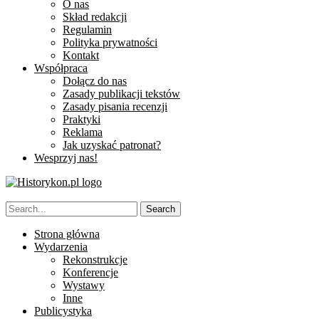
O nas
Skład redakcji
Regulamin
Polityka prywatności
Kontakt
Współpraca
Dołącz do nas
Zasady publikacji tekstów
Zasady pisania recenzji
Praktyki
Reklama
Jak uzyskać patronat?
Wesprzyj nas!
Strona główna
Wydarzenia
Rekonstrukcje
Konferencje
Wystawy
Inne
Publicystyka