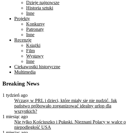
Dzieje najnowsze
Historia sztuki
Inne
Projekty
Konkursy
Patronaty
Inne
Recenzje
Książki
Film
Wystawy
Inne
Ciekawostki historyczne
Multimedia
Breaking News
1 tydzień ago
Wczasy w PRL i dzieci, które miały się nie nudzić. Jak
państwo próbowało zorganizować idealny urlop dla
wszystkich?
1 miesiąc ago
Nie tylko Kościuszko i Pułaski. Nieznani Polacy w walce o
niepodległość USA
1 miesiąc ago