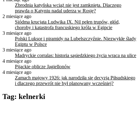
Zbrodnia katyńska wciąż nie jest zamknięta. Dlaczego
prawda o Katyniu nadal uderza w Rosję?
2 miesiące ago
Siódma krucjata Ludwika IX. Nil pełen trupów, głód,
choroby i katastrofa francuskiego króla w Egipcie
3 miesiące ago
Polski Luksor i piramidy na Lubelszczyźnie. Niezwykłe ślady
Egiptu w Polsce
3 miesiące ago
Madryckie corralas: historia sąsiedzkiego życia wraca na ulice
4 miesiące ago
Pijackie oblicze Jagiellonów
4 miesiące ago
Zamach majowy 1926: jak narodziła się decyzja Piłsudskiego
i dlaczego przewrót nie był planowany wcześniej?
Tag:
kelnerki