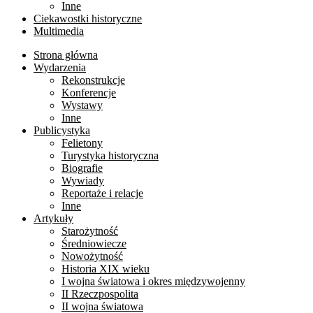
Inne
Ciekawostki historyczne
Multimedia
Strona główna
Wydarzenia
Rekonstrukcje
Konferencje
Wystawy
Inne
Publicystyka
Felietony
Turystyka historyczna
Biografie
Wywiady
Reportaże i relacje
Inne
Artykuły
Starożytność
Średniowiecze
Nowożytność
Historia XIX wieku
I wojna światowa i okres międzywojenny
II Rzeczpospolita
II wojna światowa