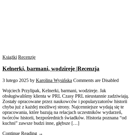
Książki
Recenzje
Kelnerki, barmani, wodzireje |Recenzja
3 lutego 2025
by
Karolina Wysińska
Comments are Disabled
Wojciech Przylipak, Kelnerki, barmani, wodzireje. Jak
obsługiwaliśmy klienta w PRL Czasy PRL nieustannie zadziwiają.
Zostały opracowane przez naukowców i popularyzatorów historii
chyba już z każdej możliwej strony. Najcenniejsze wydają się te
opracowania, które bazują na relacjach uczestników wydarzeń,
twórców historii, bezpośrednich świadków. Historia poznana “od
kuchni” zawsze budzi inne, głębsze […]
Continue Reading →