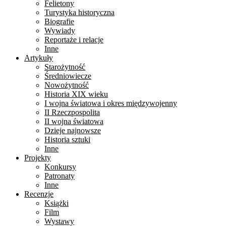
Felietony
Turystyka historyczna
Biografie
Wywiady
Reportaże i relacje
Inne
Artykuły
Starożytność
Średniowiecze
Nowożytność
Historia XIX wieku
I wojna światowa i okres międzywojenny
II Rzeczpospolita
II wojna światowa
Dzieje najnowsze
Historia sztuki
Inne
Projekty
Konkursy
Patronaty
Inne
Recenzje
Książki
Film
Wystawy