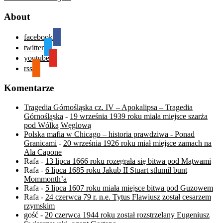
About
facebook
twitter
youtube
rss
Komentarze
Tragedia Górnośląska cz. IV – Apokalipsa – Tragedia
Górnośląska
-
19 września 1939 roku miała miejsce szarża
pod Wólką Węglową
Polska mafia w Chicago – historia prawdziwa - Ponad
Granicami
-
20 września 1926 roku miał miejsce zamach na
Ala Capone
Rafa
-
13 lipca 1666 roku rozegrała się bitwa pod Mątwami
Rafa
-
6 lipca 1685 roku Jakub II Stuart stłumił bunt
Mommonth’a
Rafa
-
5 lipca 1607 roku miała miejsce bitwa pod Guzowem
Rafa
-
24 czerwca 79 r. n.e. Tytus Flawiusz został cesarzem
rzymskim
gość
-
20 czerwca 1944 roku został rozstrzelany Eugeniusz