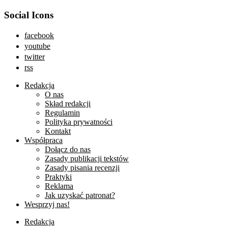
Social Icons
facebook
youtube
twitter
rss
Redakcja
O nas
Skład redakcji
Regulamin
Polityka prywatności
Kontakt
Współpraca
Dołącz do nas
Zasady publikacji tekstów
Zasady pisania recenzji
Praktyki
Reklama
Jak uzyskać patronat?
Wesprzyj nas!
Redakcja