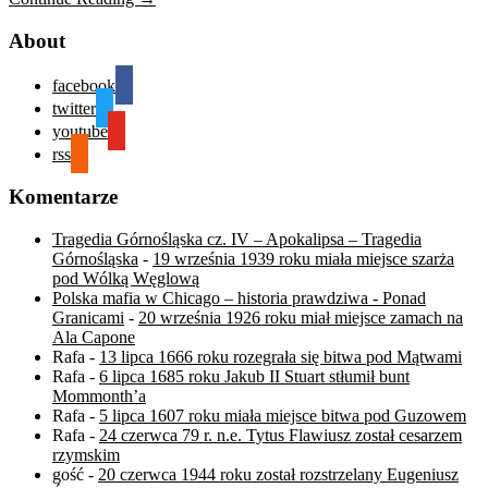
About
facebook
twitter
youtube
rss
Komentarze
Tragedia Górnośląska cz. IV – Apokalipsa – Tragedia
Górnośląska
-
19 września 1939 roku miała miejsce szarża
pod Wólką Węglową
Polska mafia w Chicago – historia prawdziwa - Ponad
Granicami
-
20 września 1926 roku miał miejsce zamach na
Ala Capone
Rafa
-
13 lipca 1666 roku rozegrała się bitwa pod Mątwami
Rafa
-
6 lipca 1685 roku Jakub II Stuart stłumił bunt
Mommonth’a
Rafa
-
5 lipca 1607 roku miała miejsce bitwa pod Guzowem
Rafa
-
24 czerwca 79 r. n.e. Tytus Flawiusz został cesarzem
rzymskim
gość
-
20 czerwca 1944 roku został rozstrzelany Eugeniusz