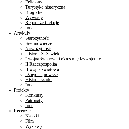
Felietony
Turystyka historyczna
Biografie
Wywiady
Reportaże i relacje
Inne
Artykuły
Starożytność
Średniowiecze
Nowożytność
Historia XIX wieku
I wojna światowa i okres międzywojenny
II Rzeczpospolita
II wojna światowa
Dzieje najnowsze
Historia sztuki
Inne
Projekty
Konkursy
Patronaty
Inne
Recenzje
Książki
Film
Wystawy