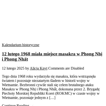
Kalendarium historyczne
12 lutego 1968 miała miejsce masakra w Phong Nhị
i Phong Nhất
12 lutego 2025
by
Alicja Knyt
Comments are Disabled
Tego dnia 1968 roku wydarzyła się masakra, która wstrząsnęła
światem i pozostaje niezatartym śladem w historii wojny w
Wietnamie. Bezbronni cywile stali się celem brutalnego ataku
Masakra w Phong Nhị i Phong Nhất, dokonana przez 2. Brygadę
Piechoty Morskiej Republiki Korei (ROKMC) w czasie wojny w
Wietnamie, pozostaje jednym z […]
Continue Reading →