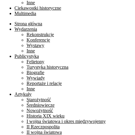
Inne
Ciekawostki historyczne
Multimedia
Strona główna
Wydarzenia
Rekonstrukcje
Konferencje
Wystawy
Inne
Publicystyka
Felietony
Turystyka historyczna
Biografie
Wywiady
Reportaże i relacje
Inne
Artykuły
Starożytność
Średniowiecze
Nowożytność
Historia XIX wieku
I wojna światowa i okres międzywojenny
II Rzeczpospolita
II wojna światowa