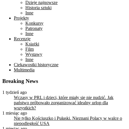
Dzieje najnowsze
Historia sztuki
Inne
Projekty
Konkursy
Patronaty
Inne
Recenzje
Książki
Film
Wystawy
Inne
Ciekawostki historyczne
Multimedia
Breaking News
1 tydzień ago
Wczasy w PRL i dzieci, które miały się nie nudzić. Jak
państwo próbowało zorganizować idealny urlop dla
wszystkich?
1 miesiąc ago
Nie tylko Kościuszko i Pułaski. Nieznani Polacy w walce o
niepodległość USA
1 miesiąc ago