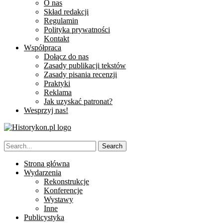
O nas
Skład redakcji
Regulamin
Polityka prywatności
Kontakt
Współpraca
Dołącz do nas
Zasady publikacji tekstów
Zasady pisania recenzji
Praktyki
Reklama
Jak uzyskać patronat?
Wesprzyj nas!
Strona główna
Wydarzenia
Rekonstrukcje
Konferencje
Wystawy
Inne
Publicystyka