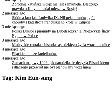
Zbrodnia katyńska wciąż nie jest zamknięta. Dlaczego
prawda o Katyniu nadal uderza w Rosję?
2 miesiące ago
Siódma krucjata Ludwika IX. Nil pełen trupów, głód,
choroby i katastrofa francuskiego króla w Egipcie
3 miesiące ago
Polski Luksor i piramidy na Lubelszczyźnie. Niezwykłe ślady
Egiptu w Polsce
3 miesiące ago
Madryckie corralas: historia sąsiedzkiego życia wraca na ulice
4 miesiące ago
Pijackie oblicze Jagiellonów
4 miesiące ago
Zamach majowy 1926: jak narodziła się decyzja Piłsudskiego
i dlaczego przewrót nie był planowany wcześniej?
Tag:
Kim Eun-sung