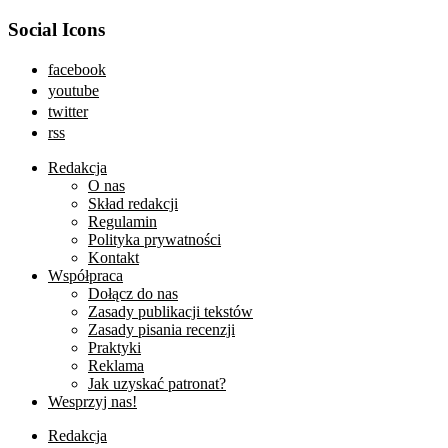
Social Icons
facebook
youtube
twitter
rss
Redakcja
O nas
Skład redakcji
Regulamin
Polityka prywatności
Kontakt
Współpraca
Dołącz do nas
Zasady publikacji tekstów
Zasady pisania recenzji
Praktyki
Reklama
Jak uzyskać patronat?
Wesprzyj nas!
Redakcja