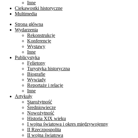
Inne
Ciekawostki historyczne
Multimedia
Strona główna
Wydarzenia
Rekonstrukcje
Konferencje
Wystawy
Inne
Publicystyka
Felietony
Turystyka historyczna
Biografie
Wywiady
Reportaże i relacje
Inne
Artykuły
Starożytność
Średniowiecze
Nowożytność
Historia XIX wieku
I wojna światowa i okres międzywojenny
II Rzeczpospolita
II wojna światowa