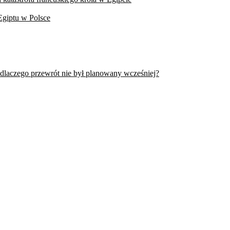
Egiptu w Polsce
 dlaczego przewrót nie był planowany wcześniej?