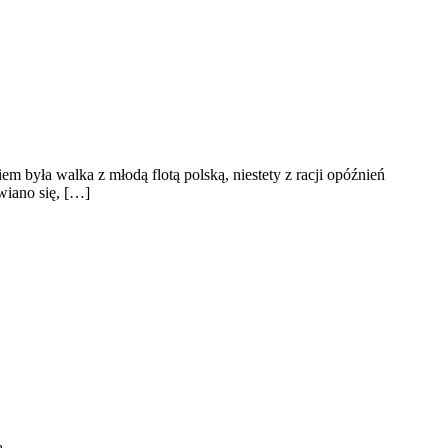
 była walka z młodą flotą polską, niestety z racji opóźnień
wiano się, […]
ą