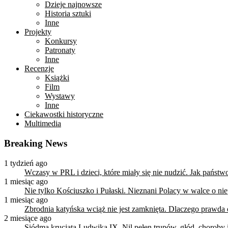
Dzieje najnowsze
Historia sztuki
Inne
Projekty
Konkursy
Patronaty
Inne
Recenzje
Książki
Film
Wystawy
Inne
Ciekawostki historyczne
Multimedia
Breaking News
1 tydzień ago
Wczasy w PRL i dzieci, które miały się nie nudzić. Jak państ
1 miesiąc ago
Nie tylko Kościuszko i Pułaski. Nieznani Polacy w walce o n
1 miesiąc ago
Zbrodnia katyńska wciąż nie jest zamknięta. Dlaczego prawda
2 miesiące ago
Siódma krucjata Ludwika IX. Nil pełen trupów, głód, choroby i