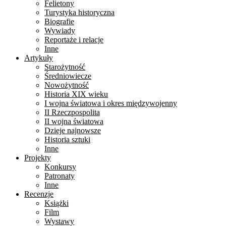
Felietony
Turystyka historyczna
Biografie
Wywiady
Reportaże i relacje
Inne
Artykuły
Starożytność
Średniowiecze
Nowożytność
Historia XIX wieku
I wojna światowa i okres międzywojenny
II Rzeczpospolita
II wojna światowa
Dzieje najnowsze
Historia sztuki
Inne
Projekty
Konkursy
Patronaty
Inne
Recenzje
Książki
Film
Wystawy