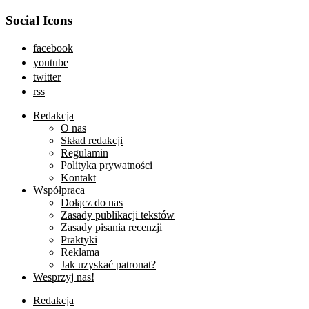
Social Icons
facebook
youtube
twitter
rss
Redakcja
O nas
Skład redakcji
Regulamin
Polityka prywatności
Kontakt
Współpraca
Dołącz do nas
Zasady publikacji tekstów
Zasady pisania recenzji
Praktyki
Reklama
Jak uzyskać patronat?
Wesprzyj nas!
Redakcja