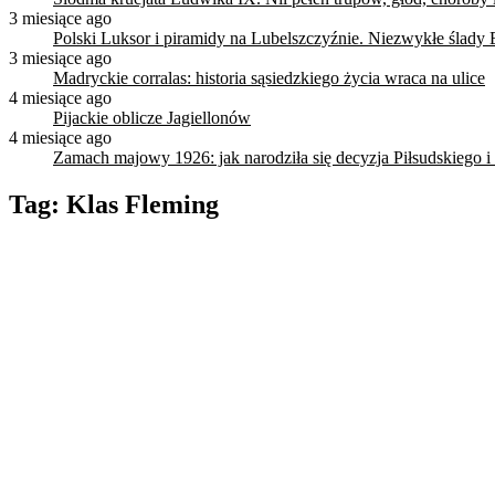
3 miesiące ago
Polski Luksor i piramidy na Lubelszczyźnie. Niezwykłe ślady 
3 miesiące ago
Madryckie corralas: historia sąsiedzkiego życia wraca na ulice
4 miesiące ago
Pijackie oblicze Jagiellonów
4 miesiące ago
Zamach majowy 1926: jak narodziła się decyzja Piłsudskiego i
Tag:
Klas Fleming