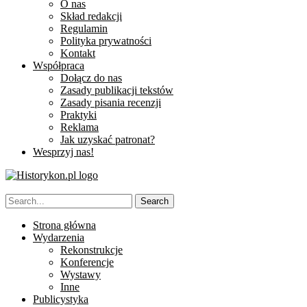
O nas
Skład redakcji
Regulamin
Polityka prywatności
Kontakt
Współpraca
Dołącz do nas
Zasady publikacji tekstów
Zasady pisania recenzji
Praktyki
Reklama
Jak uzyskać patronat?
Wesprzyj nas!
Strona główna
Wydarzenia
Rekonstrukcje
Konferencje
Wystawy
Inne
Publicystyka