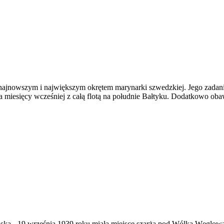
ajnowszym i największym okrętem marynarki szwedzkiej. Jego zadaniem
lka miesięcy wcześniej z całą flotą na południe Bałtyku. Dodatkowo oba
ąska
-
19 września 1939 roku miała miejsce szarża pod Wólką Węglow