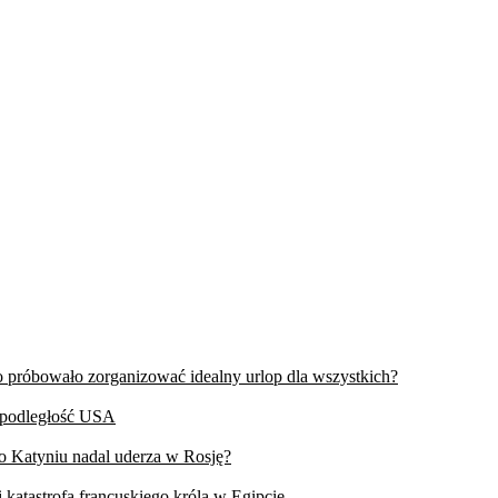
wo próbowało zorganizować idealny urlop dla wszystkich?
iepodległość USA
 o Katyniu nadal uderza w Rosję?
 katastrofa francuskiego króla w Egipcie