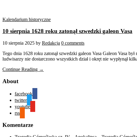
Kalendarium historyczne
10 sierpnia 1628 roku zatonął szwedzki galeon Vasa
10 sierpnia 2025
by
Redakcja
0 comments
Tego dnia 1628 roku zatonął szwedzki galeon Vasa Galeon Vasa był n
ludwisarzy nie dostarczono wszystkich dział i okręt nie wypłynął ki
Continue Reading →
About
facebook
twitter
youtube
rss
Komentarze
Tragedia Górnośląska cz. IV – Apokalipsa – Tragedia Górnośl