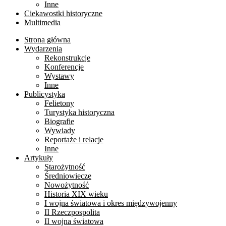
Inne
Ciekawostki historyczne
Multimedia
Strona główna
Wydarzenia
Rekonstrukcje
Konferencje
Wystawy
Inne
Publicystyka
Felietony
Turystyka historyczna
Biografie
Wywiady
Reportaże i relacje
Inne
Artykuły
Starożytność
Średniowiecze
Nowożytność
Historia XIX wieku
I wojna światowa i okres międzywojenny
II Rzeczpospolita
II wojna światowa