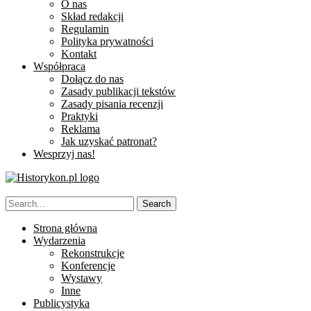
O nas
Skład redakcji
Regulamin
Polityka prywatności
Kontakt
Współpraca
Dołącz do nas
Zasady publikacji tekstów
Zasady pisania recenzji
Praktyki
Reklama
Jak uzyskać patronat?
Wesprzyj nas!
Strona główna
Wydarzenia
Rekonstrukcje
Konferencje
Wystawy
Inne
Publicystyka