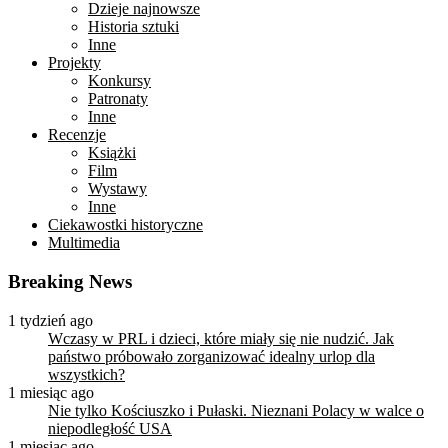
Dzieje najnowsze
Historia sztuki
Inne
Projekty
Konkursy
Patronaty
Inne
Recenzje
Książki
Film
Wystawy
Inne
Ciekawostki historyczne
Multimedia
Breaking News
1 tydzień ago
Wczasy w PRL i dzieci, które miały się nie nudzić. Jak
państwo próbowało zorganizować idealny urlop dla
wszystkich?
1 miesiąc ago
Nie tylko Kościuszko i Pułaski. Nieznani Polacy w walce o
niepodległość USA
1 miesiąc ago