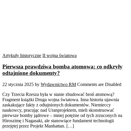
Artykuły historyczne
II wojna światowa
Pierwsza prawdziwa bomba atomowa: co odkryły
odtajnione dokumenty?
22 stycznia 2025
by
Wydawnictwo RM
Comments are Disabled
Czy Trzecia Rzesza była w stanie zbudować broń atomową?
Fragment książki Druga wojna światowa. Inna historia ujawnia
zaskakujące fakty z odtajnionych dokumentów. Niemieccy
naukowcy, pracując nad Uranprojektem, mieli skonstruować
pierwsze bomby jądrowe – mniej potężne od tych zrzuconych na
Hiroszimę i Nagasaki, ale stanowiące fundament technologii
przejętej przez Projekt Manhattan. […]