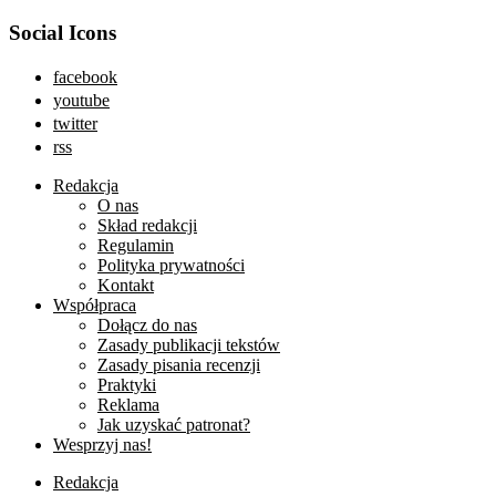
Social Icons
facebook
youtube
twitter
rss
Redakcja
O nas
Skład redakcji
Regulamin
Polityka prywatności
Kontakt
Współpraca
Dołącz do nas
Zasady publikacji tekstów
Zasady pisania recenzji
Praktyki
Reklama
Jak uzyskać patronat?
Wesprzyj nas!
Redakcja