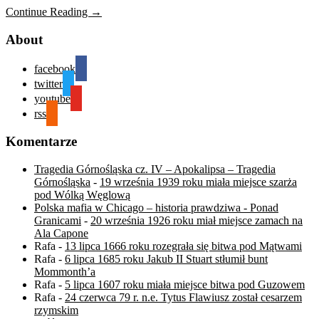
Continue Reading →
About
facebook
twitter
youtube
rss
Komentarze
Tragedia Górnośląska cz. IV – Apokalipsa – Tragedia
Górnośląska
-
19 września 1939 roku miała miejsce szarża
pod Wólką Węglową
Polska mafia w Chicago – historia prawdziwa - Ponad
Granicami
-
20 września 1926 roku miał miejsce zamach na
Ala Capone
Rafa
-
13 lipca 1666 roku rozegrała się bitwa pod Mątwami
Rafa
-
6 lipca 1685 roku Jakub II Stuart stłumił bunt
Mommonth’a
Rafa
-
5 lipca 1607 roku miała miejsce bitwa pod Guzowem
Rafa
-
24 czerwca 79 r. n.e. Tytus Flawiusz został cesarzem
rzymskim