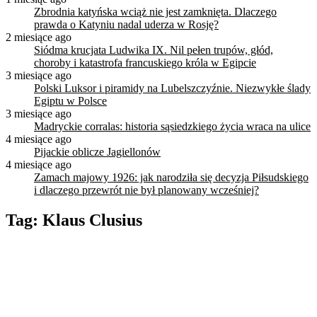
Zbrodnia katyńska wciąż nie jest zamknięta. Dlaczego
prawda o Katyniu nadal uderza w Rosję?
2 miesiące ago
Siódma krucjata Ludwika IX. Nil pełen trupów, głód,
choroby i katastrofa francuskiego króla w Egipcie
3 miesiące ago
Polski Luksor i piramidy na Lubelszczyźnie. Niezwykłe ślady
Egiptu w Polsce
3 miesiące ago
Madryckie corralas: historia sąsiedzkiego życia wraca na ulice
4 miesiące ago
Pijackie oblicze Jagiellonów
4 miesiące ago
Zamach majowy 1926: jak narodziła się decyzja Piłsudskiego
i dlaczego przewrót nie był planowany wcześniej?
Tag:
Klaus Clusius