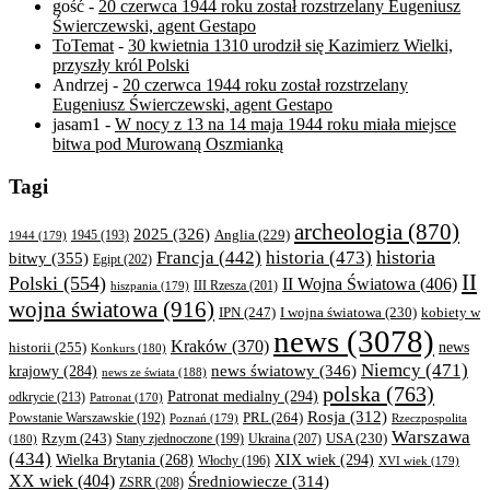
gość
-
20 czerwca 1944 roku został rozstrzelany Eugeniusz
Świerczewski, agent Gestapo
ToTemat
-
30 kwietnia 1310 urodził się Kazimierz Wielki,
przyszły król Polski
Andrzej
-
20 czerwca 1944 roku został rozstrzelany
Eugeniusz Świerczewski, agent Gestapo
jasam1
-
W nocy z 13 na 14 maja 1944 roku miała miejsce
bitwa pod Murowaną Oszmianką
Tagi
archeologia
(870)
2025
(326)
Anglia
(229)
1944
(179)
1945
(193)
historia
Francja
(442)
historia
(473)
bitwy
(355)
Egipt
(202)
II
Polski
(554)
II Wojna Światowa
(406)
III Rzesza
(201)
hiszpania
(179)
wojna światowa
(916)
IPN
(247)
kobiety w
I wojna światowa
(230)
news
(3078)
Kraków
(370)
historii
(255)
news
Konkurs
(180)
Niemcy
(471)
news światowy
(346)
krajowy
(284)
news ze świata
(188)
polska
(763)
Patronat medialny
(294)
odkrycie
(213)
Patronat
(170)
Rosja
(312)
PRL
(264)
Powstanie Warszawskie
(192)
Poznań
(179)
Rzeczpospolita
Warszawa
Rzym
(243)
Ukraina
(207)
USA
(230)
(180)
Stany zjednoczone
(199)
(434)
XIX wiek
(294)
Wielka Brytania
(268)
Włochy
(196)
XVI wiek
(179)
XX wiek
(404)
Średniowiecze
(314)
ZSRR
(208)