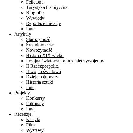
Felietony
Turystyka historyczna
Biografie
Wywiady
Reportaże i relacje
Inne
Artykuły
Starożytność
Średniowiecze
Nowożytność
Historia XIX wieku
I wojna światowa i okres międzywojenny
II Rzeczpospolita
II wojna światowa
Dzieje najnowsze
Historia sztuki
Inne
Projekty
Konkursy
Patronaty
Inne
Recenzje
Książki
Film
Wystawy