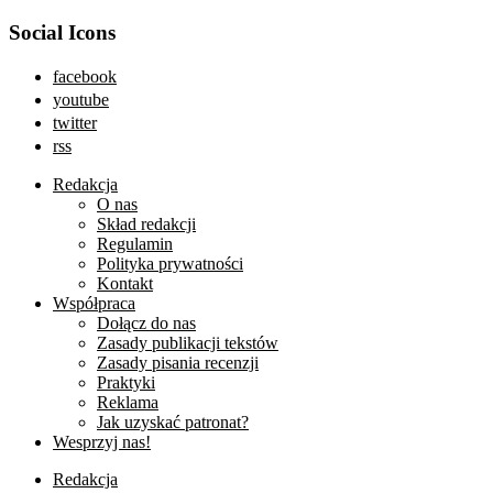
Social Icons
facebook
youtube
twitter
rss
Redakcja
O nas
Skład redakcji
Regulamin
Polityka prywatności
Kontakt
Współpraca
Dołącz do nas
Zasady publikacji tekstów
Zasady pisania recenzji
Praktyki
Reklama
Jak uzyskać patronat?
Wesprzyj nas!
Redakcja