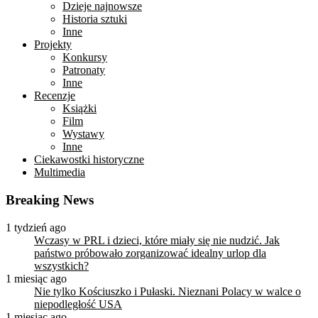
Dzieje najnowsze
Historia sztuki
Inne
Projekty
Konkursy
Patronaty
Inne
Recenzje
Książki
Film
Wystawy
Inne
Ciekawostki historyczne
Multimedia
Breaking News
1 tydzień ago
Wczasy w PRL i dzieci, które miały się nie nudzić. Jak
państwo próbowało zorganizować idealny urlop dla
wszystkich?
1 miesiąc ago
Nie tylko Kościuszko i Pułaski. Nieznani Polacy w walce o
niepodległość USA
1 miesiąc ago