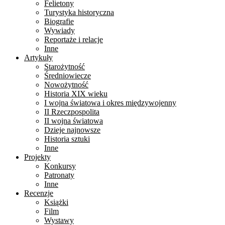
Felietony
Turystyka historyczna
Biografie
Wywiady
Reportaże i relacje
Inne
Artykuły
Starożytność
Średniowiecze
Nowożytność
Historia XIX wieku
I wojna światowa i okres międzywojenny
II Rzeczpospolita
II wojna światowa
Dzieje najnowsze
Historia sztuki
Inne
Projekty
Konkursy
Patronaty
Inne
Recenzje
Książki
Film
Wystawy