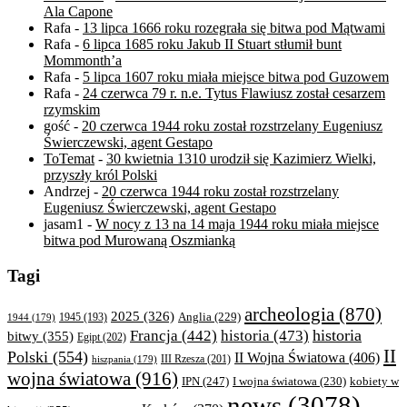
Ala Capone
Rafa
-
13 lipca 1666 roku rozegrała się bitwa pod Mątwami
Rafa
-
6 lipca 1685 roku Jakub II Stuart stłumił bunt
Mommonth’a
Rafa
-
5 lipca 1607 roku miała miejsce bitwa pod Guzowem
Rafa
-
24 czerwca 79 r. n.e. Tytus Flawiusz został cesarzem
rzymskim
gość
-
20 czerwca 1944 roku został rozstrzelany Eugeniusz
Świerczewski, agent Gestapo
ToTemat
-
30 kwietnia 1310 urodził się Kazimierz Wielki,
przyszły król Polski
Andrzej
-
20 czerwca 1944 roku został rozstrzelany
Eugeniusz Świerczewski, agent Gestapo
jasam1
-
W nocy z 13 na 14 maja 1944 roku miała miejsce
bitwa pod Murowaną Oszmianką
Tagi
archeologia
(870)
2025
(326)
Anglia
(229)
1944
(179)
1945
(193)
historia
Francja
(442)
historia
(473)
bitwy
(355)
Egipt
(202)
II
Polski
(554)
II Wojna Światowa
(406)
III Rzesza
(201)
hiszpania
(179)
wojna światowa
(916)
IPN
(247)
kobiety w
I wojna światowa
(230)
news
(3078)