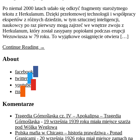
Po niemal 2000 latach udało się odkryć fragmenty starożytnego
tekstu z Herkulanum. Dzięki przełomowej technologii i współpracy
ekspertów z różnych dziedzin, w tym sztucznej inteligencji,
naukowcy po raz pierwszy mogą zajrzeć we wnętrze zwoju z
Herkulanum, który został zasypany popiołami podczas erupcji
Wezuwiusza w 79 roku. To wyjątkowe osiągnięcie otwiera […]
Continue Reading →
About
facebook
twitter
youtube
rss
Komentarze
Tragedia Górnośląska cz. IV – Apokalipsa – Tragedia
Górnośląska
-
19 września 1939 roku miała miejsce szarża
pod Wólką Węglową
Polska mafia w Chicago – historia prawdziwa - Ponad
Granicami
-
20 września 1926 roku miał miejsce zamach na