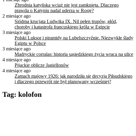
Zbrodnia katyńska wciąż nie jest zamknięta. Dlaczego
prawda o Katyniu nadal uderza w Rosję?
2 miesiące ago
Siódma krucjata Ludwika IX. Nil pełen trupów, głód,
choroby i katastrofa francuskiego króla w Egipcie
3 miesiące ago
Polski Luksor i piramidy na Lubelszczyźnie. Niezwykłe ślady
Egiptu w Polsce
3 miesiące ago
Madryckie corralas: historia sąsiedzkiego życia wraca na ulice
4 miesiące ago
Pijackie oblicze Jagiellonów
4 miesiące ago
Zamach majowy 1926: jak narodziła się decyzja Piłsudskiego
i dlaczego przewrót nie był planowany wcześniej?
Tag:
kolofon