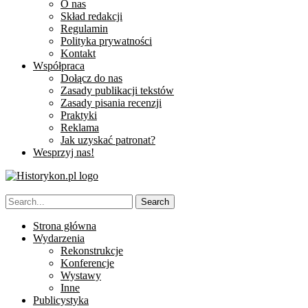
O nas
Skład redakcji
Regulamin
Polityka prywatności
Kontakt
Współpraca
Dołącz do nas
Zasady publikacji tekstów
Zasady pisania recenzji
Praktyki
Reklama
Jak uzyskać patronat?
Wesprzyj nas!
Strona główna
Wydarzenia
Rekonstrukcje
Konferencje
Wystawy
Inne
Publicystyka