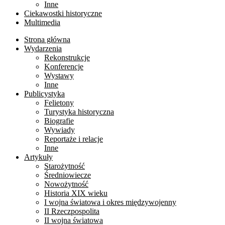
Inne
Ciekawostki historyczne
Multimedia
Strona główna
Wydarzenia
Rekonstrukcje
Konferencje
Wystawy
Inne
Publicystyka
Felietony
Turystyka historyczna
Biografie
Wywiady
Reportaże i relacje
Inne
Artykuły
Starożytność
Średniowiecze
Nowożytność
Historia XIX wieku
I wojna światowa i okres międzywojenny
II Rzeczpospolita
II wojna światowa