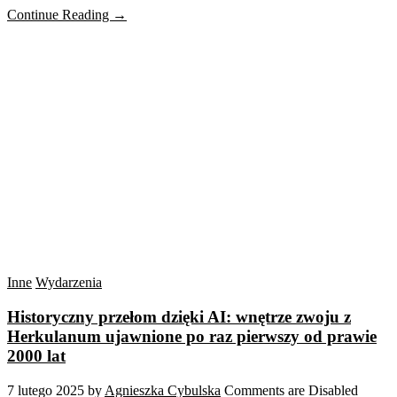
Continue Reading →
Inne
Wydarzenia
Historyczny przełom dzięki AI: wnętrze zwoju z
Herkulanum ujawnione po raz pierwszy od prawie
2000 lat
7 lutego 2025
by
Agnieszka Cybulska
Comments are Disabled