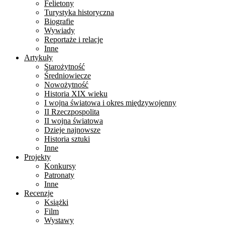
Felietony
Turystyka historyczna
Biografie
Wywiady
Reportaże i relacje
Inne
Artykuły
Starożytność
Średniowiecze
Nowożytność
Historia XIX wieku
I wojna światowa i okres międzywojenny
II Rzeczpospolita
II wojna światowa
Dzieje najnowsze
Historia sztuki
Inne
Projekty
Konkursy
Patronaty
Inne
Recenzje
Książki
Film
Wystawy