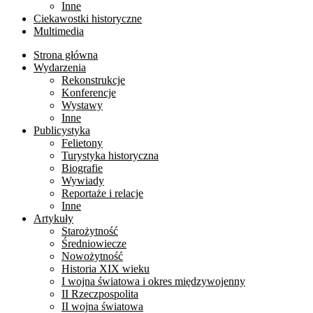
Inne
Ciekawostki historyczne
Multimedia
Strona główna
Wydarzenia
Rekonstrukcje
Konferencje
Wystawy
Inne
Publicystyka
Felietony
Turystyka historyczna
Biografie
Wywiady
Reportaże i relacje
Inne
Artykuły
Starożytność
Średniowiecze
Nowożytność
Historia XIX wieku
I wojna światowa i okres międzywojenny
II Rzeczpospolita
II wojna światowa