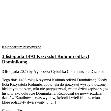
Kalendarium historyczne
3 listopada 1493 Krzysztof Kolumb odkrył
Dominikanę
3 listopada 2025
by
Agnieszka Cybulska
Comments are Disabled
Tego dnia 1493 roku Krzysztof Kolumb odkrył Dominikanę Kiedy
flota Krzysztofa Kolumba dopłynęła do górzystej wyspy otoczonej
błękitnym morzem, nikt nie przypuszczał, że ten dzień zapisze się w
historii jako odkrycie Dominikany. Rozpoczął się nowy rozdział
dziejów Karaibów – czas wypraw, kolonii i wielkich przemian,
które połączyły dwa światy. 3 […]
Continue Reading →