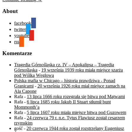
About
facebook
twitter
youtube
rss
Komentarze
Tragedia Górnośląska cz. IV – Apokalipsa – Tragedia
Górnośląska
-
19 września 1939 roku miała miejsce szarża
pod Wólką Węglową
Polska mafia w Chicago – historia prawdziwa - Ponad
Granicami
-
20 września 1926 roku miał miejsce zamach na
Ala Capone
Rafa
-
13 lipca 1666 roku rozegrała się bitwa pod Mątwami
Rafa
-
6 lipca 1685 roku Jakub II Stuart stłumił bunt
Mommonth’a
Rafa
-
5 lipca 1607 roku miała miejsce bitwa pod Guzowem
Rafa
-
24 czerwca 79 r. n.e. Tytus Flawiusz został cesarzem
rzymskim
gość
-
20 czerwca 1944 roku został rozstrzelany Eugeniusz