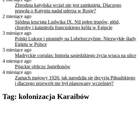
Zbrodnia katyńska wciąż nie jest zamknięta. Dlaczego
prawda o Katyniu nadal uderza w Rosję?
2 miesiące ago
Siódma krucjata Ludwika IX. Nil pełen trupów, głód,
choroby i katastrofa francuskiego króla w Egipcie
3 miesiące ago
Polski Luksor i piramidy na Lubelszczyźnie. Niezwykłe ślady
Egiptu w Polsce
3 miesiące ago
Madryckie corralas: historia sąsiedzkiego życia wraca na ulice
4 miesiące ago
Pijackie oblicze Jagiellonów
4 miesiące ago
Zamach majowy 1926: jak narodziła się decyzja Piłsudskiego
i dlaczego przewrót nie był planowany wcześniej?
Tag:
kolonizacja Karaibów