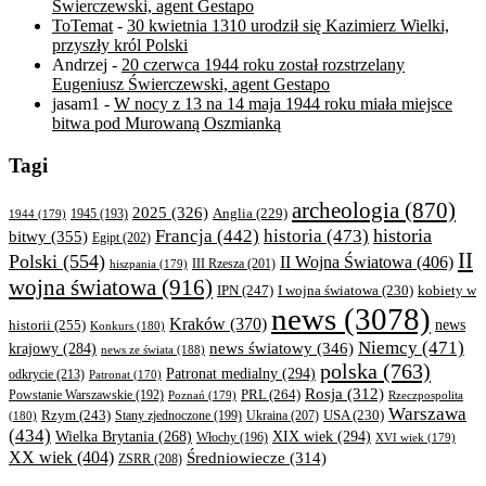
Świerczewski, agent Gestapo
ToTemat
-
30 kwietnia 1310 urodził się Kazimierz Wielki,
przyszły król Polski
Andrzej
-
20 czerwca 1944 roku został rozstrzelany
Eugeniusz Świerczewski, agent Gestapo
jasam1
-
W nocy z 13 na 14 maja 1944 roku miała miejsce
bitwa pod Murowaną Oszmianką
Tagi
archeologia
(870)
2025
(326)
Anglia
(229)
1944
(179)
1945
(193)
historia
Francja
(442)
historia
(473)
bitwy
(355)
Egipt
(202)
II
Polski
(554)
II Wojna Światowa
(406)
III Rzesza
(201)
hiszpania
(179)
wojna światowa
(916)
IPN
(247)
kobiety w
I wojna światowa
(230)
news
(3078)
Kraków
(370)
historii
(255)
news
Konkurs
(180)
Niemcy
(471)
news światowy
(346)
krajowy
(284)
news ze świata
(188)
polska
(763)
Patronat medialny
(294)
odkrycie
(213)
Patronat
(170)
Rosja
(312)
PRL
(264)
Powstanie Warszawskie
(192)
Poznań
(179)
Rzeczpospolita
Warszawa
Rzym
(243)
Ukraina
(207)
USA
(230)
(180)
Stany zjednoczone
(199)
(434)
XIX wiek
(294)
Wielka Brytania
(268)
Włochy
(196)
XVI wiek
(179)
XX wiek
(404)
Średniowiecze
(314)
ZSRR
(208)