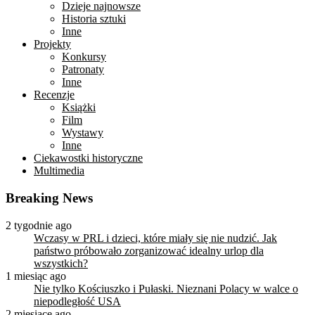
Dzieje najnowsze
Historia sztuki
Inne
Projekty
Konkursy
Patronaty
Inne
Recenzje
Książki
Film
Wystawy
Inne
Ciekawostki historyczne
Multimedia
Breaking News
2 tygodnie ago
Wczasy w PRL i dzieci, które miały się nie nudzić. Jak
państwo próbowało zorganizować idealny urlop dla
wszystkich?
1 miesiąc ago
Nie tylko Kościuszko i Pułaski. Nieznani Polacy w walce o
niepodległość USA
2 miesiące ago