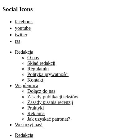
Social Icons
facebook
youtube
twitter
rss
Redakcja
O nas
Skład redakcji
Regulamin
Polityka prywatności
Kontakt
Współpraca
Dołącz do nas
Zasady publikacji tekstów
Zasady pisania recenzji
Praktyki
Reklama
Jak uzyskać patronat?
Wesprzyj nas!
Redakcja