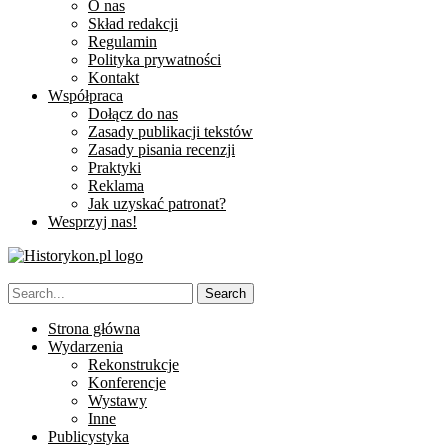
O nas
Skład redakcji
Regulamin
Polityka prywatności
Kontakt
Współpraca
Dołącz do nas
Zasady publikacji tekstów
Zasady pisania recenzji
Praktyki
Reklama
Jak uzyskać patronat?
Wesprzyj nas!
Strona główna
Wydarzenia
Rekonstrukcje
Konferencje
Wystawy
Inne
Publicystyka