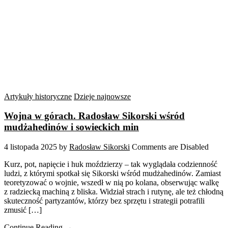
Artykuły historyczne
Dzieje najnowsze
Wojna w górach. Radosław Sikorski wśród
mudżahedinów i sowieckich min
4 listopada 2025
by
Radosław Sikorski
Comments are Disabled
Kurz, pot, napięcie i huk moździerzy – tak wyglądała codzienność
ludzi, z którymi spotkał się Sikorski wśród mudżahedinów. Zamiast
teoretyzować o wojnie, wszedł w nią po kolana, obserwując walkę
z radziecką machiną z bliska. Widział strach i rutynę, ale też chłodną
skuteczność partyzantów, którzy bez sprzętu i strategii potrafili
zmusić […]
Continue Reading →