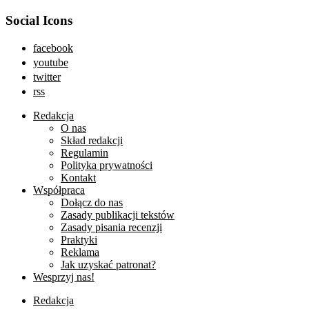
Social Icons
facebook
youtube
twitter
rss
Redakcja
O nas
Skład redakcji
Regulamin
Polityka prywatności
Kontakt
Współpraca
Dołącz do nas
Zasady publikacji tekstów
Zasady pisania recenzji
Praktyki
Reklama
Jak uzyskać patronat?
Wesprzyj nas!
Redakcja