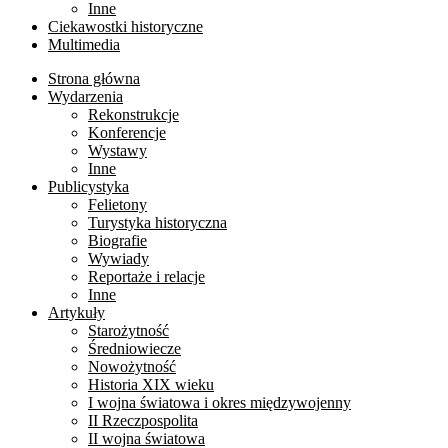
Inne
Ciekawostki historyczne
Multimedia
Strona główna
Wydarzenia
Rekonstrukcje
Konferencje
Wystawy
Inne
Publicystyka
Felietony
Turystyka historyczna
Biografie
Wywiady
Reportaże i relacje
Inne
Artykuły
Starożytność
Średniowiecze
Nowożytność
Historia XIX wieku
I wojna światowa i okres międzywojenny
II Rzeczpospolita
II wojna światowa