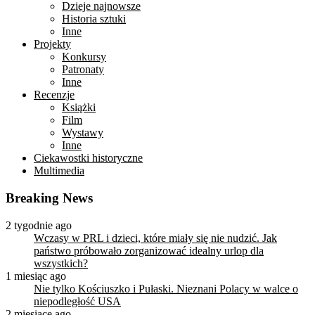
Dzieje najnowsze
Historia sztuki
Inne
Projekty
Konkursy
Patronaty
Inne
Recenzje
Książki
Film
Wystawy
Inne
Ciekawostki historyczne
Multimedia
Breaking News
2 tygodnie ago
Wczasy w PRL i dzieci, które miały się nie nudzić. Jak
państwo próbowało zorganizować idealny urlop dla
wszystkich?
1 miesiąc ago
Nie tylko Kościuszko i Pułaski. Nieznani Polacy w walce o
niepodległość USA
2 miesiące ago