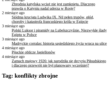
Zbrodnia katyńska wciąż nie jest zamknięta. Dlaczego
prawda o Katyniu nadal uderza w Rosję?
2 miesiące ago
Siódma krucjata Ludwika IX. Nil pełen trupów, głód,
choroby i katastrofa francuskiego króla w Egipcie
3 miesiące ago
Polski Luksor i piramidy na Lubelszczyźnie. Niezwykłe ślady
Egiptu w Polsce
3 miesiące ago
Madryckie corralas: historia sąsiedzkiego życia wraca na ulice
4 miesiące ago
Pijackie oblicze Jagiellonów
4 miesiące ago
Zamach majowy 1926: jak narodziła się decyzja Piłsudskiego
i dlaczego przewrót nie był planowany wcześniej?
Tag:
konflikty zbrojne