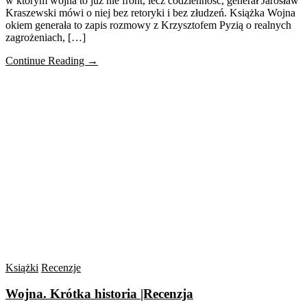
w którym wojna to już nie front, lecz codzienność, generał Jarosław
Kraszewski mówi o niej bez retoryki i bez złudzeń. Książka Wojna
okiem generała to zapis rozmowy z Krzysztofem Pyzią o realnych
zagrożeniach, […]
Continue Reading →
Książki
Recenzje
Wojna. Krótka historia |Recenzja