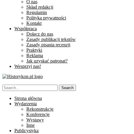
O nas
Skład redakcji
Regulamin
Polityka prywatności
Kontakt
Współpraca
Dołącz do nas
Zasady publikacji tekstów
Zasady pisania recenzji
Praktyki
Reklama
Jak uzyskać patronat?
Wesprzyj nas!
Strona główna
Wydarzenia
Rekonstrukcje
Konferencje
Wystawy
Inne
Publicystyka