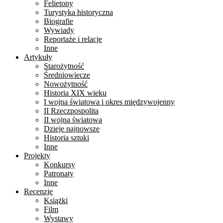
Felietony
Turystyka historyczna
Biografie
Wywiady
Reportaże i relacje
Inne
Artykuły
Starożytność
Średniowiecze
Nowożytność
Historia XIX wieku
I wojna światowa i okres międzywojenny
II Rzeczpospolita
II wojna światowa
Dzieje najnowsze
Historia sztuki
Inne
Projekty
Konkursy
Patronaty
Inne
Recenzje
Książki
Film
Wystawy