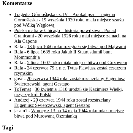
Komentarze
Tragedia Górnośląska cz. IV – Apokalipsa – Tragedia
Górnośląska
-
19 września 1939 roku miała miejsce szarża
pod Wólką Węglową
Polska mafia w Chicago – historia prawdziwa - Ponad
Granicami
-
20 września 1926 roku miał miejsce zamach na
Ala Capone
Rafa
-
13 lipca 1666 roku rozegrała się bitwa pod Mątwami
Rafa
-
6 lipca 1685 roku Jakub II Stuart stłumił bunt
Mommonth’a
Rafa
-
5 lipca 1607 roku miała miejsce bitwa pod Guzowem
Rafa
-
24 czerwca 79 r. n.e. Tytus Flawiusz został cesarzem
rzymskim
gość
-
20 czerwca 1944 roku został rozstrzelany Eugeniusz
Świerczewski, agent Gestapo
ToTemat
-
30 kwietnia 1310 urodził się Kazimierz Wielki,
przyszły król Polski
Andrzej
-
20 czerwca 1944 roku został rozstrzelany
Eugeniusz Świerczewski, agent Gestapo
jasam1
-
W nocy z 13 na 14 maja 1944 roku miała miejsce
bitwa pod Murowaną Oszmianką
Tagi