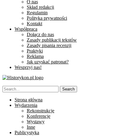
O nas
Skład redakcji
Regulamin
Polityka prywatności
Kontakt
Współpraca
Dołącz do nas
Zasady publikacji tekstów
Zasady pisania recenzji
Praktyki
Reklama
Jak uzyskać patronat?
Wesprzyj nas!
Strona główna
Wydarzenia
Rekonstrukcje
Konferencje
Wystawy
Inne
Publicystyka