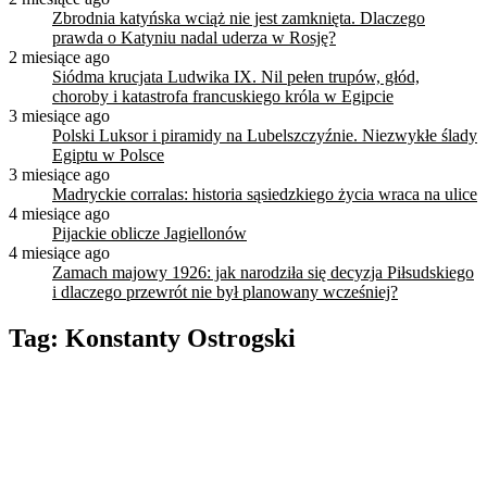
Zbrodnia katyńska wciąż nie jest zamknięta. Dlaczego
prawda o Katyniu nadal uderza w Rosję?
2 miesiące ago
Siódma krucjata Ludwika IX. Nil pełen trupów, głód,
choroby i katastrofa francuskiego króla w Egipcie
3 miesiące ago
Polski Luksor i piramidy na Lubelszczyźnie. Niezwykłe ślady
Egiptu w Polsce
3 miesiące ago
Madryckie corralas: historia sąsiedzkiego życia wraca na ulice
4 miesiące ago
Pijackie oblicze Jagiellonów
4 miesiące ago
Zamach majowy 1926: jak narodziła się decyzja Piłsudskiego
i dlaczego przewrót nie był planowany wcześniej?
Tag:
Konstanty Ostrogski