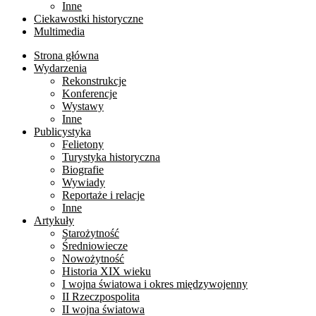
Inne
Ciekawostki historyczne
Multimedia
Strona główna
Wydarzenia
Rekonstrukcje
Konferencje
Wystawy
Inne
Publicystyka
Felietony
Turystyka historyczna
Biografie
Wywiady
Reportaże i relacje
Inne
Artykuły
Starożytność
Średniowiecze
Nowożytność
Historia XIX wieku
I wojna światowa i okres międzywojenny
II Rzeczpospolita
II wojna światowa