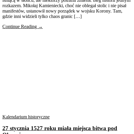
lśniącą w słońcu, ale niektórzy potrafili zmienić bieg historii jednym
rozkazem. Mikołaj Kamieniecki, choć nie oblegał stolic i nie pisał
manifestów, ustanowił nowy porządek w wojsku Korony. Tam,
gdzie inni widzieli tylko chaos granic […]
Continue Reading →
Kalendarium historyczne
27 stycznia 1527 roku miała miejsca bitwa pod