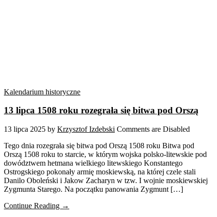
Kalendarium historyczne
13 lipca 1508 roku rozegrała się bitwa pod Orszą
13 lipca 2025
by
Krzysztof Izdebski
Comments are Disabled
Tego dnia rozegrała się bitwa pod Orszą 1508 roku Bitwa pod
Orszą 1508 roku to starcie, w którym wojska polsko-litewskie pod
dowództwem hetmana wielkiego litewskiego Konstantego
Ostrogskiego pokonały armię moskiewską, na której czele stali
Danilo Oboleński i Jakow Zacharyn w tzw. I wojnie moskiewskiej
Zygmunta Starego. Na początku panowania Zygmunt […]
Continue Reading →