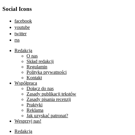
Social Icons
facebook
youtube
twitter
rss
Redakcja
O nas
Skład redakcji
Regulamin
Polityka prywatności
Kontakt
Współpraca
Dołącz do nas
Zasady publikacji tekstów
Zasady pisania recenzji
Praktyki
Reklama
Jak uzyskać patronat?
Wesprzyj nas!
Redakcja