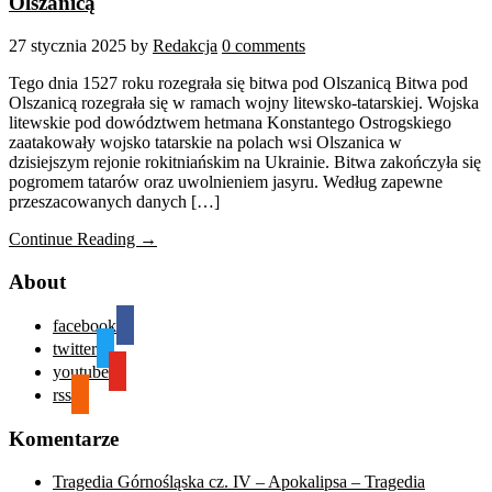
Olszanicą
27 stycznia 2025
by
Redakcja
0 comments
Tego dnia 1527 roku rozegrała się bitwa pod Olszanicą Bitwa pod
Olszanicą rozegrała się w ramach wojny litewsko-tatarskiej. Wojska
litewskie pod dowództwem hetmana Konstantego Ostrogskiego
zaatakowały wojsko tatarskie na polach wsi Olszanica w
dzisiejszym rejonie rokitniańskim na Ukrainie. Bitwa zakończyła się
pogromem tatarów oraz uwolnieniem jasyru. Według zapewne
przeszacowanych danych […]
Continue Reading →
About
facebook
twitter
youtube
rss
Komentarze
Tragedia Górnośląska cz. IV – Apokalipsa – Tragedia