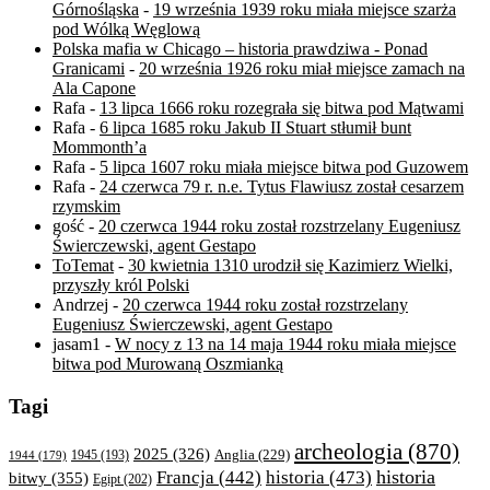
Górnośląska
-
19 września 1939 roku miała miejsce szarża
pod Wólką Węglową
Polska mafia w Chicago – historia prawdziwa - Ponad
Granicami
-
20 września 1926 roku miał miejsce zamach na
Ala Capone
Rafa
-
13 lipca 1666 roku rozegrała się bitwa pod Mątwami
Rafa
-
6 lipca 1685 roku Jakub II Stuart stłumił bunt
Mommonth’a
Rafa
-
5 lipca 1607 roku miała miejsce bitwa pod Guzowem
Rafa
-
24 czerwca 79 r. n.e. Tytus Flawiusz został cesarzem
rzymskim
gość
-
20 czerwca 1944 roku został rozstrzelany Eugeniusz
Świerczewski, agent Gestapo
ToTemat
-
30 kwietnia 1310 urodził się Kazimierz Wielki,
przyszły król Polski
Andrzej
-
20 czerwca 1944 roku został rozstrzelany
Eugeniusz Świerczewski, agent Gestapo
jasam1
-
W nocy z 13 na 14 maja 1944 roku miała miejsce
bitwa pod Murowaną Oszmianką
Tagi
archeologia
(870)
2025
(326)
Anglia
(229)
1944
(179)
1945
(193)
historia
Francja
(442)
historia
(473)
bitwy
(355)
Egipt
(202)