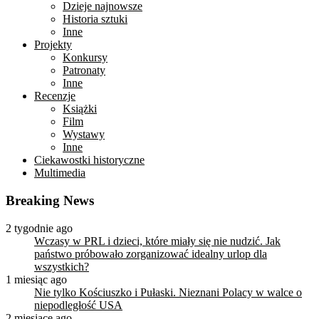
Dzieje najnowsze
Historia sztuki
Inne
Projekty
Konkursy
Patronaty
Inne
Recenzje
Książki
Film
Wystawy
Inne
Ciekawostki historyczne
Multimedia
Breaking News
2 tygodnie ago
Wczasy w PRL i dzieci, które miały się nie nudzić. Jak
państwo próbowało zorganizować idealny urlop dla
wszystkich?
1 miesiąc ago
Nie tylko Kościuszko i Pułaski. Nieznani Polacy w walce o
niepodległość USA
2 miesiące ago