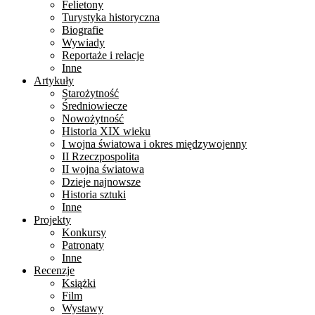
Felietony
Turystyka historyczna
Biografie
Wywiady
Reportaże i relacje
Inne
Artykuły
Starożytność
Średniowiecze
Nowożytność
Historia XIX wieku
I wojna światowa i okres międzywojenny
II Rzeczpospolita
II wojna światowa
Dzieje najnowsze
Historia sztuki
Inne
Projekty
Konkursy
Patronaty
Inne
Recenzje
Książki
Film
Wystawy