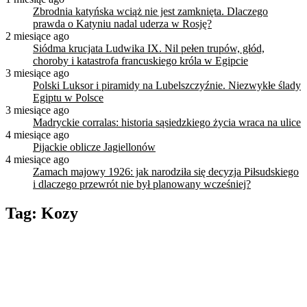
Zbrodnia katyńska wciąż nie jest zamknięta. Dlaczego
prawda o Katyniu nadal uderza w Rosję?
2 miesiące ago
Siódma krucjata Ludwika IX. Nil pełen trupów, głód,
choroby i katastrofa francuskiego króla w Egipcie
3 miesiące ago
Polski Luksor i piramidy na Lubelszczyźnie. Niezwykłe ślady
Egiptu w Polsce
3 miesiące ago
Madryckie corralas: historia sąsiedzkiego życia wraca na ulice
4 miesiące ago
Pijackie oblicze Jagiellonów
4 miesiące ago
Zamach majowy 1926: jak narodziła się decyzja Piłsudskiego
i dlaczego przewrót nie był planowany wcześniej?
Tag:
Kozy