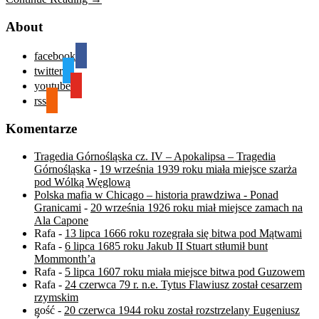
About
facebook
twitter
youtube
rss
Komentarze
Tragedia Górnośląska cz. IV – Apokalipsa – Tragedia
Górnośląska
-
19 września 1939 roku miała miejsce szarża
pod Wólką Węglową
Polska mafia w Chicago – historia prawdziwa - Ponad
Granicami
-
20 września 1926 roku miał miejsce zamach na
Ala Capone
Rafa
-
13 lipca 1666 roku rozegrała się bitwa pod Mątwami
Rafa
-
6 lipca 1685 roku Jakub II Stuart stłumił bunt
Mommonth’a
Rafa
-
5 lipca 1607 roku miała miejsce bitwa pod Guzowem
Rafa
-
24 czerwca 79 r. n.e. Tytus Flawiusz został cesarzem
rzymskim
gość
-
20 czerwca 1944 roku został rozstrzelany Eugeniusz