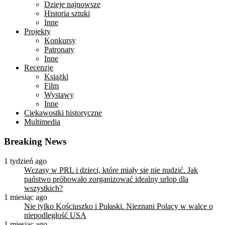
Dzieje najnowsze
Historia sztuki
Inne
Projekty
Konkursy
Patronaty
Inne
Recenzje
Książki
Film
Wystawy
Inne
Ciekawostki historyczne
Multimedia
Breaking News
1 tydzień ago
Wczasy w PRL i dzieci, które miały się nie nudzić. Jak
państwo próbowało zorganizować idealny urlop dla
wszystkich?
1 miesiąc ago
Nie tylko Kościuszko i Pułaski. Nieznani Polacy w walce o
niepodległość USA
1 miesiąc ago