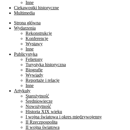
Inne
Ciekawostki historyczne
Multimedia
Strona główna
Wydarzenia
Rekonstrukcje
Konferencje
Wystawy
Inne
Publicystyka
Felietony
Turystyka historyczna
Biografie
Wywiady
Reportaże i relacje
Inne
Artykuły
Starożytność
Średniowiecze
Nowożytność
Historia XIX wieku
I wojna światowa i okres międzywojenny
II Rzeczpospolita
II wojna światowa