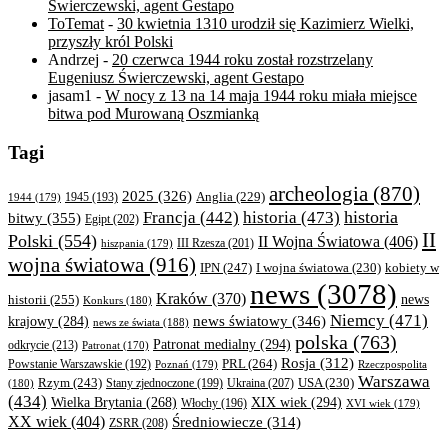
Świerczewski, agent Gestapo
ToTemat
-
30 kwietnia 1310 urodził się Kazimierz Wielki,
przyszły król Polski
Andrzej
-
20 czerwca 1944 roku został rozstrzelany
Eugeniusz Świerczewski, agent Gestapo
jasam1
-
W nocy z 13 na 14 maja 1944 roku miała miejsce
bitwa pod Murowaną Oszmianką
Tagi
archeologia
(870)
2025
(326)
Anglia
(229)
1944
(179)
1945
(193)
historia
Francja
(442)
historia
(473)
bitwy
(355)
Egipt
(202)
II
Polski
(554)
II Wojna Światowa
(406)
III Rzesza
(201)
hiszpania
(179)
wojna światowa
(916)
IPN
(247)
kobiety w
I wojna światowa
(230)
news
(3078)
Kraków
(370)
historii
(255)
news
Konkurs
(180)
Niemcy
(471)
news światowy
(346)
krajowy
(284)
news ze świata
(188)
polska
(763)
Patronat medialny
(294)
odkrycie
(213)
Patronat
(170)
Rosja
(312)
PRL
(264)
Powstanie Warszawskie
(192)
Poznań
(179)
Rzeczpospolita
Warszawa
Rzym
(243)
Ukraina
(207)
USA
(230)
(180)
Stany zjednoczone
(199)
(434)
XIX wiek
(294)
Wielka Brytania
(268)
Włochy
(196)
XVI wiek
(179)
XX wiek
(404)
Średniowiecze
(314)
ZSRR
(208)