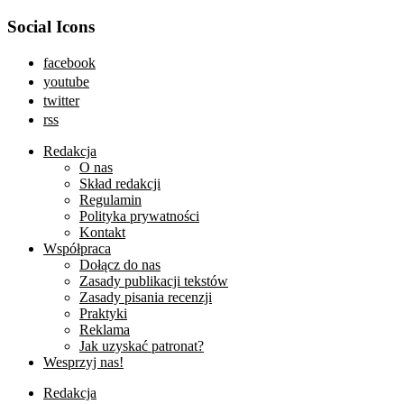
Social Icons
facebook
youtube
twitter
rss
Redakcja
O nas
Skład redakcji
Regulamin
Polityka prywatności
Kontakt
Współpraca
Dołącz do nas
Zasady publikacji tekstów
Zasady pisania recenzji
Praktyki
Reklama
Jak uzyskać patronat?
Wesprzyj nas!
Redakcja