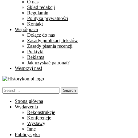
O nas
Skład redakcji
Regulamin
Polityka prywatności
Kontakt
Współpraca
Dołącz do nas
Zasady publikacji tekstów
Zasady pisania recenzji
Praktyki
Reklama
Jak uzyskać patronat?
Wesprzyj nas!
Strona główna
Wydarzenia
Rekonstrukcje
Konferencje
Wystawy
Inne
Publicystyka