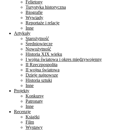
Felietony
Turystyka historyczna
Biografie
Wywiady
Reportaże i relacje
Inne
Artykuły
Starożytność
Średniowiecze
Nowożytność
Historia XIX wieku
I wojna światowa i okres międzywojenny
II Rzeczpospolita
II wojna światowa
Dzieje najnowsze
Historia sztuki
Inne
Projekty
Konkursy
Patronaty
Inne
Recenzje
Książki
Film
Wystawy