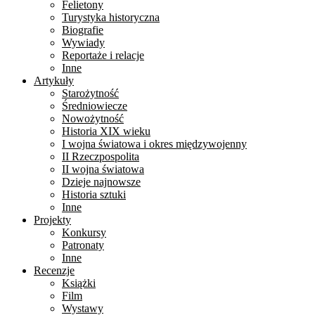
Felietony
Turystyka historyczna
Biografie
Wywiady
Reportaże i relacje
Inne
Artykuły
Starożytność
Średniowiecze
Nowożytność
Historia XIX wieku
I wojna światowa i okres międzywojenny
II Rzeczpospolita
II wojna światowa
Dzieje najnowsze
Historia sztuki
Inne
Projekty
Konkursy
Patronaty
Inne
Recenzje
Książki
Film
Wystawy