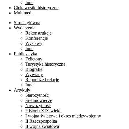
Inne
Ciekawostki historyczne
Multimedia
Strona główna
Wydarzenia
Rekonstrukcje
Konferencje
Wystawy
Inne
Publicystyka
Felietony
Turystyka historyczna
Biografie
Wywiady
Reportaże i relacje
Inne
Artykuły
Starożytność
Średniowiecze
Nowożytność
Historia XIX wieku
I wojna światowa i okres międzywojenny
II Rzeczpospolita
II wojna światowa