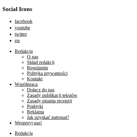
Social Icons
facebook
youtube
twitter
rss
Redakcja
O nas
Skład redakcji
Regulamin
Polityka prywatności
Kontakt
Współpraca
Dołącz do nas
Zasady publikacji tekstów
Zasady pisania recenzji
Praktyki
Reklama
Jak uzyskać patronat?
Wesprzyj nas!
Redakcja