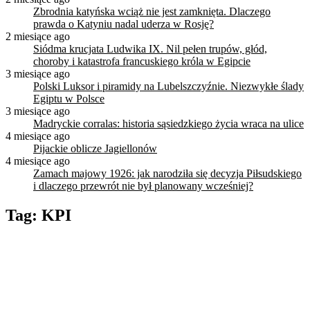
Zbrodnia katyńska wciąż nie jest zamknięta. Dlaczego
prawda o Katyniu nadal uderza w Rosję?
2 miesiące ago
Siódma krucjata Ludwika IX. Nil pełen trupów, głód,
choroby i katastrofa francuskiego króla w Egipcie
3 miesiące ago
Polski Luksor i piramidy na Lubelszczyźnie. Niezwykłe ślady
Egiptu w Polsce
3 miesiące ago
Madryckie corralas: historia sąsiedzkiego życia wraca na ulice
4 miesiące ago
Pijackie oblicze Jagiellonów
4 miesiące ago
Zamach majowy 1926: jak narodziła się decyzja Piłsudskiego
i dlaczego przewrót nie był planowany wcześniej?
Tag:
KPI