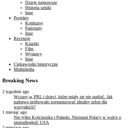
Dzieje najnowsze
Historia sztuki
Inne
Projekty
Konkursy
Patronaty
Inne
Recenzje
Książki
Film
Wystawy
Inne
Ciekawostki historyczne
Multimedia
Breaking News
2 tygodnie ago
Wczasy w PRL i dzieci, które miały się nie nudzić. Jak
państwo próbowało zorganizować idealny urlop dla
wszystkich?
1 miesiąc ago
Nie tylko Kościuszko i Pułaski. Nieznani Polacy w walce o
niepodległość USA
2 miesiące ago