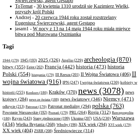
Świerczewski, agent Gestapo
ToTemat
-
30 kwietnia 1310 urodził się Kazimierz Wielki,
przyszły król Polski
Andrzej
-
20 czerwca 1944 roku został rozstrzelany
Eugeniusz Świerczewski, agent Gestapo
jasam1
-
W nocy z 13 na 14 maja 1944 roku miała miejsce
bitwa pod Murowaną Oszmianką
Tagi
archeologia
(870)
2025
(326)
Anglia
(229)
1944
(179)
1945
(193)
historia
Francja
(442)
historia
(473)
bitwy
(355)
Egipt
(202)
II
Polski
(554)
II Wojna Światowa
(406)
III Rzesza
(201)
hiszpania
(179)
wojna światowa
(916)
IPN
(247)
kobiety w
I wojna światowa
(230)
news
(3078)
Kraków
(370)
historii
(255)
news
Konkurs
(180)
Niemcy
(471)
news światowy
(346)
krajowy
(284)
news ze świata
(188)
polska
(763)
Patronat medialny
(294)
odkrycie
(213)
Patronat
(170)
Rosja
(312)
PRL
(264)
Powstanie Warszawskie
(192)
Poznań
(179)
Rzeczpospolita
Warszawa
Rzym
(243)
Ukraina
(207)
USA
(230)
(180)
Stany zjednoczone
(199)
(434)
XIX wiek
(294)
Wielka Brytania
(268)
Włochy
(196)
XVI wiek
(179)
XX wiek
(404)
Średniowiecze
(314)
ZSRR
(208)