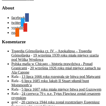
About
facebook
twitter
youtube
rss
Komentarze
Tragedia Górnośląska cz. IV – Apokalipsa – Tragedia
Górnośląska
-
19 września 1939 roku miała miejsce szarża
pod Wólką Węglową
Polska mafia w Chicago – historia prawdziwa - Ponad
Granicami
-
20 września 1926 roku miał miejsce zamach na
Ala Capone
Rafa
-
13 lipca 1666 roku rozegrała się bitwa pod Mątwami
Rafa
-
6 lipca 1685 roku Jakub II Stuart stłumił bunt
Mommonth’a
Rafa
-
5 lipca 1607 roku miała miejsce bitwa pod Guzowem
Rafa
-
24 czerwca 79 r. n.e. Tytus Flawiusz został cesarzem
rzymskim
gość
-
20 czerwca 1944 roku został rozstrzelany Eugeniusz