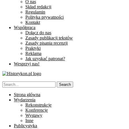
O nas
Skład redakcji
Regulamin
Polityka prywatności
Kontakt
Współpraca
Dołącz do nas
Zasady publikacji tekstów
Zasady pisania recenzji
Praktyki
Reklama
Jak uzyskać patronat?
Wesprzyj nas!
Strona główna
Wydarzenia
Rekonstrukcje
Konferencje
Wystawy
Inne
Publicystyka