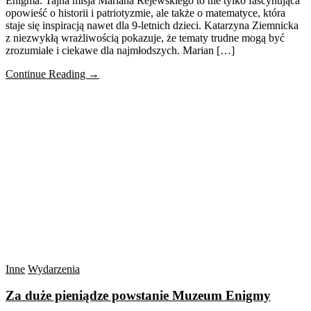
Enigma. Tajna misja Mariana Rejewskiego to nie tylko fascynująca
opowieść o historii i patriotyzmie, ale także o matematyce, która
staje się inspiracją nawet dla 9-letnich dzieci. Katarzyna Ziemnicka
z niezwykłą wrażliwością pokazuje, że tematy trudne mogą być
zrozumiałe i ciekawe dla najmłodszych. Marian […]
Continue Reading →
Inne
Wydarzenia
Za duże pieniądze powstanie Muzeum Enigmy