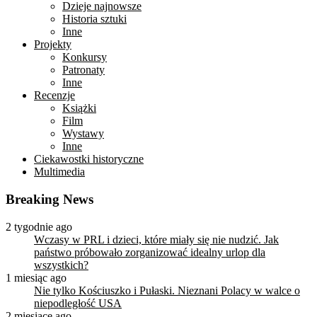
Dzieje najnowsze
Historia sztuki
Inne
Projekty
Konkursy
Patronaty
Inne
Recenzje
Książki
Film
Wystawy
Inne
Ciekawostki historyczne
Multimedia
Breaking News
2 tygodnie ago
Wczasy w PRL i dzieci, które miały się nie nudzić. Jak
państwo próbowało zorganizować idealny urlop dla
wszystkich?
1 miesiąc ago
Nie tylko Kościuszko i Pułaski. Nieznani Polacy w walce o
niepodległość USA
2 miesiące ago