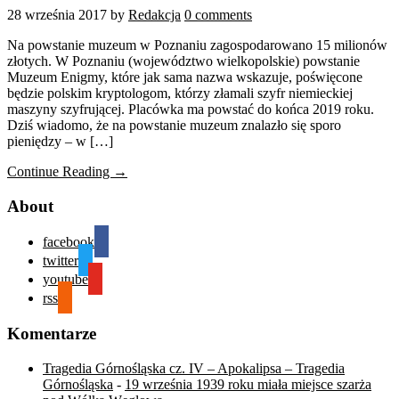
28 września 2017
by
Redakcja
0 comments
Na powstanie muzeum w Poznaniu zagospodarowano 15 milionów
złotych. W Poznaniu (województwo wielkopolskie) powstanie
Muzeum Enigmy, które jak sama nazwa wskazuje, poświęcone
będzie polskim kryptologom, którzy złamali szyfr niemieckiej
maszyny szyfrującej. Placówka ma powstać do końca 2019 roku.
Dziś wiadomo, że na powstanie muzeum znalazło się sporo
pieniędzy – w […]
Continue Reading →
About
facebook
twitter
youtube
rss
Komentarze
Tragedia Górnośląska cz. IV – Apokalipsa – Tragedia
Górnośląska
-
19 września 1939 roku miała miejsce szarża