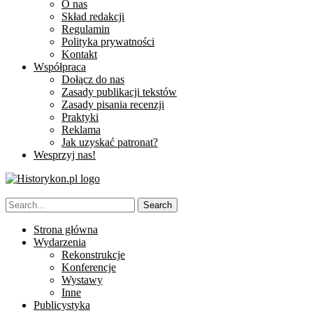
O nas
Skład redakcji
Regulamin
Polityka prywatności
Kontakt
Współpraca
Dołącz do nas
Zasady publikacji tekstów
Zasady pisania recenzji
Praktyki
Reklama
Jak uzyskać patronat?
Wesprzyj nas!
Strona główna
Wydarzenia
Rekonstrukcje
Konferencje
Wystawy
Inne
Publicystyka