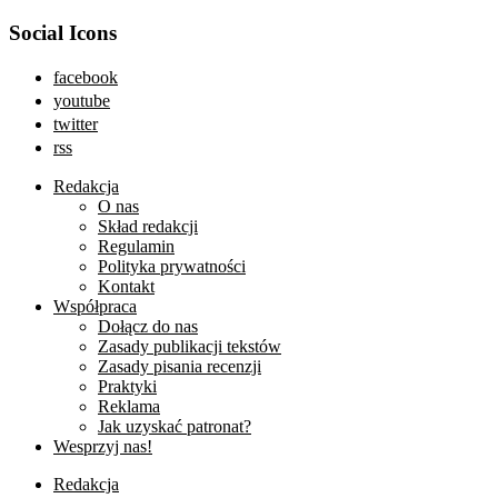
Social Icons
facebook
youtube
twitter
rss
Redakcja
O nas
Skład redakcji
Regulamin
Polityka prywatności
Kontakt
Współpraca
Dołącz do nas
Zasady publikacji tekstów
Zasady pisania recenzji
Praktyki
Reklama
Jak uzyskać patronat?
Wesprzyj nas!
Redakcja