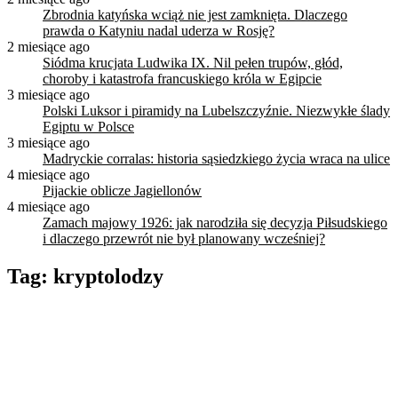
Zbrodnia katyńska wciąż nie jest zamknięta. Dlaczego
prawda o Katyniu nadal uderza w Rosję?
2 miesiące ago
Siódma krucjata Ludwika IX. Nil pełen trupów, głód,
choroby i katastrofa francuskiego króla w Egipcie
3 miesiące ago
Polski Luksor i piramidy na Lubelszczyźnie. Niezwykłe ślady
Egiptu w Polsce
3 miesiące ago
Madryckie corralas: historia sąsiedzkiego życia wraca na ulice
4 miesiące ago
Pijackie oblicze Jagiellonów
4 miesiące ago
Zamach majowy 1926: jak narodziła się decyzja Piłsudskiego
i dlaczego przewrót nie był planowany wcześniej?
Tag:
kryptolodzy