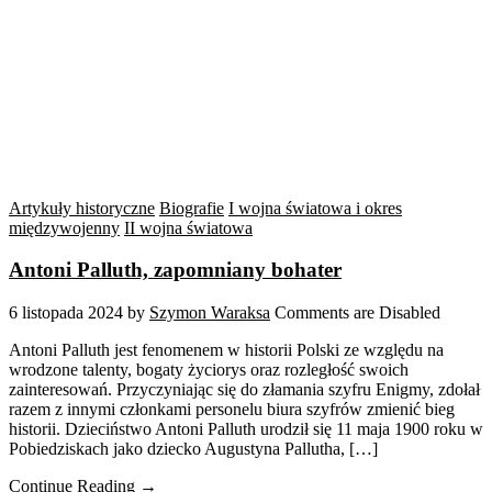
Artykuły historyczne
Biografie
I wojna światowa i okres
międzywojenny
II wojna światowa
Antoni Palluth, zapomniany bohater
6 listopada 2024
by
Szymon Waraksa
Comments are Disabled
Antoni Palluth jest fenomenem w historii Polski ze względu na
wrodzone talenty, bogaty życiorys oraz rozległość swoich
zainteresowań. Przyczyniając się do złamania szyfru Enigmy, zdołał
razem z innymi członkami personelu biura szyfrów zmienić bieg
historii. Dzieciństwo Antoni Palluth urodził się 11 maja 1900 roku w
Pobiedziskach jako dziecko Augustyna Pallutha, […]
Continue Reading →