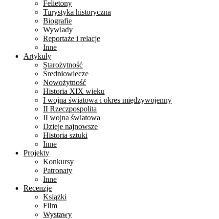
Felietony
Turystyka historyczna
Biografie
Wywiady
Reportaże i relacje
Inne
Artykuły
Starożytność
Średniowiecze
Nowożytność
Historia XIX wieku
I wojna światowa i okres międzywojenny
II Rzeczpospolita
II wojna światowa
Dzieje najnowsze
Historia sztuki
Inne
Projekty
Konkursy
Patronaty
Inne
Recenzje
Książki
Film
Wystawy