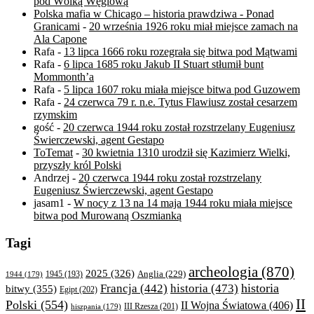
pod Wólką Węglową
Polska mafia w Chicago – historia prawdziwa - Ponad
Granicami
-
20 września 1926 roku miał miejsce zamach na
Ala Capone
Rafa
-
13 lipca 1666 roku rozegrała się bitwa pod Mątwami
Rafa
-
6 lipca 1685 roku Jakub II Stuart stłumił bunt
Mommonth’a
Rafa
-
5 lipca 1607 roku miała miejsce bitwa pod Guzowem
Rafa
-
24 czerwca 79 r. n.e. Tytus Flawiusz został cesarzem
rzymskim
gość
-
20 czerwca 1944 roku został rozstrzelany Eugeniusz
Świerczewski, agent Gestapo
ToTemat
-
30 kwietnia 1310 urodził się Kazimierz Wielki,
przyszły król Polski
Andrzej
-
20 czerwca 1944 roku został rozstrzelany
Eugeniusz Świerczewski, agent Gestapo
jasam1
-
W nocy z 13 na 14 maja 1944 roku miała miejsce
bitwa pod Murowaną Oszmianką
Tagi
archeologia
(870)
2025
(326)
Anglia
(229)
1944
(179)
1945
(193)
historia
Francja
(442)
historia
(473)
bitwy
(355)
Egipt
(202)
II
Polski
(554)
II Wojna Światowa
(406)
III Rzesza
(201)
hiszpania
(179)