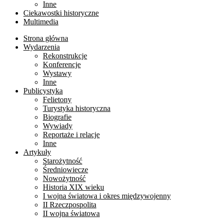
Inne
Ciekawostki historyczne
Multimedia
Strona główna
Wydarzenia
Rekonstrukcje
Konferencje
Wystawy
Inne
Publicystyka
Felietony
Turystyka historyczna
Biografie
Wywiady
Reportaże i relacje
Inne
Artykuły
Starożytność
Średniowiecze
Nowożytność
Historia XIX wieku
I wojna światowa i okres międzywojenny
II Rzeczpospolita
II wojna światowa