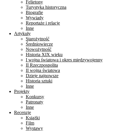
Felietony
Turystyka historyczna
Biografie
Wywiady
Reportaże i relacje
Inne
Artykuły
Starożytność
Średniowiecze
Nowożytność
Historia XIX wieku
I wojna światowa i okres międzywojenny
II Rzeczpospolita
II wojna światowa
Dzieje najnowsze
Historia sztuki
Inne
Projekty
Konkursy
Patronaty
Inne
Recenzje
Książki
Film
Wystawy