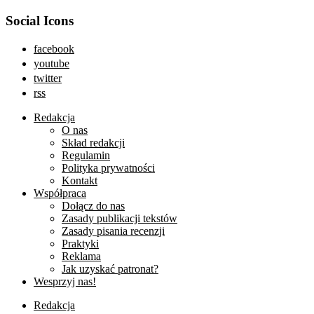
Social Icons
facebook
youtube
twitter
rss
Redakcja
O nas
Skład redakcji
Regulamin
Polityka prywatności
Kontakt
Współpraca
Dołącz do nas
Zasady publikacji tekstów
Zasady pisania recenzji
Praktyki
Reklama
Jak uzyskać patronat?
Wesprzyj nas!
Redakcja