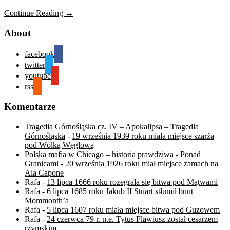
Continue Reading →
About
facebook
twitter
youtube
rss
Komentarze
Tragedia Górnośląska cz. IV – Apokalipsa – Tragedia
Górnośląska
-
19 września 1939 roku miała miejsce szarża
pod Wólką Węglową
Polska mafia w Chicago – historia prawdziwa - Ponad
Granicami
-
20 września 1926 roku miał miejsce zamach na
Ala Capone
Rafa
-
13 lipca 1666 roku rozegrała się bitwa pod Mątwami
Rafa
-
6 lipca 1685 roku Jakub II Stuart stłumił bunt
Mommonth’a
Rafa
-
5 lipca 1607 roku miała miejsce bitwa pod Guzowem
Rafa
-
24 czerwca 79 r. n.e. Tytus Flawiusz został cesarzem
rzymskim