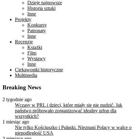
Dzieje najnowsze
Historia sztuki
Inne
Projekty
Konkursy
Patronaty
Inne
Recenzje
Książki
Film
Wystawy
Inne
Ciekawostki historyczne
Multimedia
Breaking News
2 tygodnie ago
Wczasy w PRL i dzieci, które miały się nie nudzić. Jak
państwo próbowało zorganizować idealny urlop dla
wszystkich?
1 miesiąc ago
Nie tylko Kościuszko i Pułaski. Nieznani Polacy w walce o
niepodległość USA
2 miesiące ago