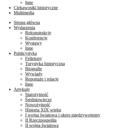
Inne
Ciekawostki historyczne
Multimedia
Strona główna
Wydarzenia
Rekonstrukcje
Konferencje
Wystawy
Inne
Publicystyka
Felietony
Turystyka historyczna
Biografie
Wywiady
Reportaże i relacje
Inne
Artykuły
Starożytność
Średniowiecze
Nowożytność
Historia XIX wieku
I wojna światowa i okres międzywojenny
II Rzeczpospolita
II wojna światowa