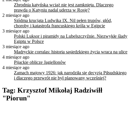
Zbrodnia katyńska wciąż nie jest zamknięta. Dlaczego
prawda o Katyniu nadal uderza w Rosję?
2 miesiące ago
Siódma krucjata Ludwika IX. Nil pełen trupów, głód,
choroby i katastrofa francuskiego króla w Egipcie
3 miesiące ago
Polski Luksor i piramidy na Lubelszczyźnie. Niezwykłe ślady
Egiptu w Polsce
3 miesiące ago
Madryckie corralas: historia sąsiedzkiego życia wraca na ulice
4 miesiące ago
Pijackie oblicze Jagiellonów
4 miesiące ago
Zamach majowy 1926: jak narodziła się decyzja Piłsudskiego
i dlaczego przewrót nie był planowany wcześniej?
Tag:
Krzysztof Mikołaj Radziwiłł
"Piorun"