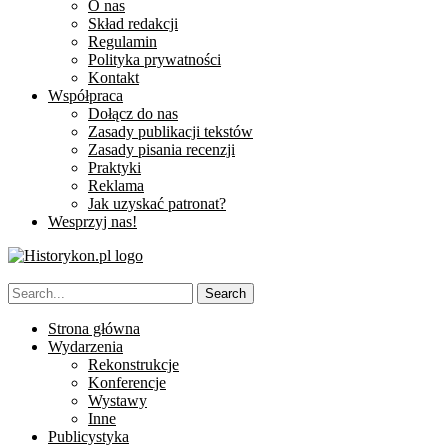
O nas
Skład redakcji
Regulamin
Polityka prywatności
Kontakt
Współpraca
Dołącz do nas
Zasady publikacji tekstów
Zasady pisania recenzji
Praktyki
Reklama
Jak uzyskać patronat?
Wesprzyj nas!
Strona główna
Wydarzenia
Rekonstrukcje
Konferencje
Wystawy
Inne
Publicystyka