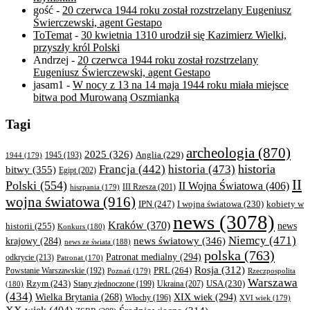
gość
-
20 czerwca 1944 roku został rozstrzelany Eugeniusz
Świerczewski, agent Gestapo
ToTemat
-
30 kwietnia 1310 urodził się Kazimierz Wielki,
przyszły król Polski
Andrzej
-
20 czerwca 1944 roku został rozstrzelany
Eugeniusz Świerczewski, agent Gestapo
jasam1
-
W nocy z 13 na 14 maja 1944 roku miała miejsce
bitwa pod Murowaną Oszmianką
Tagi
archeologia
(870)
2025
(326)
Anglia
(229)
1944
(179)
1945
(193)
historia
Francja
(442)
historia
(473)
bitwy
(355)
Egipt
(202)
II
Polski
(554)
II Wojna Światowa
(406)
III Rzesza
(201)
hiszpania
(179)
wojna światowa
(916)
IPN
(247)
kobiety w
I wojna światowa
(230)
news
(3078)
Kraków
(370)
historii
(255)
news
Konkurs
(180)
Niemcy
(471)
news światowy
(346)
krajowy
(284)
news ze świata
(188)
polska
(763)
Patronat medialny
(294)
odkrycie
(213)
Patronat
(170)
Rosja
(312)
PRL
(264)
Powstanie Warszawskie
(192)
Poznań
(179)
Rzeczpospolita
Warszawa
Rzym
(243)
Ukraina
(207)
USA
(230)
(180)
Stany zjednoczone
(199)
(434)
XIX wiek
(294)
Wielka Brytania
(268)
Włochy
(196)
XVI wiek
(179)