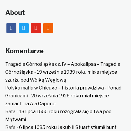
About
facebook
twitter
youtube
rss
Komentarze
Tragedia Górnośląska cz. IV – Apokalipsa – Tragedia
Górnośląska
-
19 września 1939 roku miała miejsce
szarża pod Wólką Węglową
Polska mafia w Chicago – historia prawdziwa - Ponad
Granicami
-
20 września 1926 roku miał miejsce
zamach na Ala Capone
Rafa
-
13 lipca 1666 roku rozegrała się bitwa pod
Mątwami
Rafa
-
6 lipca 1685 roku Jakub II Stuart stłumił bunt