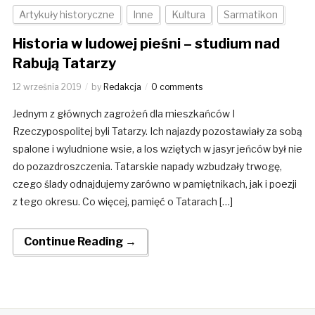
Artykuły historyczne
Inne
Kultura
Sarmatikon
Historia w ludowej pieśni – studium nad
Rabują Tatarzy
12 września 2019
by
Redakcja
0 comments
Jednym z głównych zagrożeń dla mieszkańców I
Rzeczypospolitej byli Tatarzy. Ich najazdy pozostawiały za sobą
spalone i wyludnione wsie, a los wziętych w jasyr jeńców był nie
do pozazdroszczenia. Tatarskie napady wzbudzały trwogę,
czego ślady odnajdujemy zarówno w pamiętnikach, jak i poezji
z tego okresu. Co więcej, pamięć o Tatarach […]
Continue Reading →