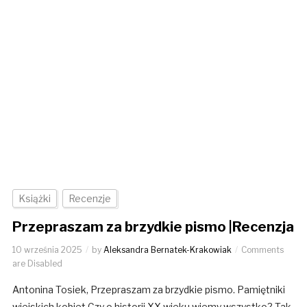
Książki
Recenzje
Przepraszam za brzydkie pismo |Recenzja
10 września 2025
by
Aleksandra Bernatek-Krakowiak
Comments
are Disabled
Antonina Tosiek, Przepraszam za brzydkie pismo. Pamiętniki
wiejskich kobiet Czy o historii XX wieku wiemy wszystko? Tak