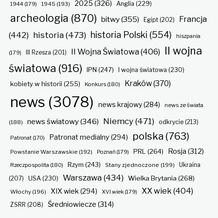
2025
(326)
Anglia
(229)
1944
(179)
1945
(193)
archeologia
(870)
Francja
bitwy
(355)
Egipt
(202)
historia Polski
(554)
historia
(473)
(442)
hiszpania
II wojna
II Wojna Światowa
(406)
(179)
III Rzesza
(201)
światowa
(916)
IPN
(247)
I wojna światowa
(230)
Kraków
(370)
kobiety w historii
(255)
Konkurs
(180)
news
(3078)
news krajowy
(284)
news ze świata
Niemcy
(471)
news światowy
(346)
odkrycie
(213)
(188)
polska
(763)
Patronat medialny
(294)
Patronat
(170)
Rosja
(312)
PRL
(264)
Powstanie Warszawskie
(192)
Poznań
(179)
Rzym
(243)
Ukraina
Rzeczpospolita
(180)
Stany zjednoczone
(199)
Warszawa
(434)
Wielka Brytania
(268)
(207)
USA
(230)
XX wiek
(404)
XIX wiek
(294)
Włochy
(196)
XVI wiek
(179)
Średniowiecze
(314)
ZSRR
(208)