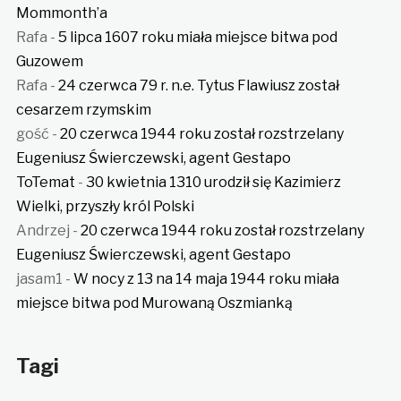
Mommonth’a
Rafa
-
5 lipca 1607 roku miała miejsce bitwa pod
Guzowem
Rafa
-
24 czerwca 79 r. n.e. Tytus Flawiusz został
cesarzem rzymskim
gość
-
20 czerwca 1944 roku został rozstrzelany
Eugeniusz Świerczewski, agent Gestapo
ToTemat
-
30 kwietnia 1310 urodził się Kazimierz
Wielki, przyszły król Polski
Andrzej
-
20 czerwca 1944 roku został rozstrzelany
Eugeniusz Świerczewski, agent Gestapo
jasam1
-
W nocy z 13 na 14 maja 1944 roku miała
miejsce bitwa pod Murowaną Oszmianką
Tagi