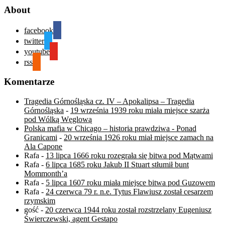
About
facebook
twitter
youtube
rss
Komentarze
Tragedia Górnośląska cz. IV – Apokalipsa – Tragedia
Górnośląska
-
19 września 1939 roku miała miejsce szarża
pod Wólką Węglową
Polska mafia w Chicago – historia prawdziwa - Ponad
Granicami
-
20 września 1926 roku miał miejsce zamach na
Ala Capone
Rafa
-
13 lipca 1666 roku rozegrała się bitwa pod Mątwami
Rafa
-
6 lipca 1685 roku Jakub II Stuart stłumił bunt
Mommonth’a
Rafa
-
5 lipca 1607 roku miała miejsce bitwa pod Guzowem
Rafa
-
24 czerwca 79 r. n.e. Tytus Flawiusz został cesarzem
rzymskim
gość
-
20 czerwca 1944 roku został rozstrzelany Eugeniusz
Świerczewski, agent Gestapo