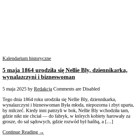
Kalendarium historyczne
5 maja 1864 urodziła się Nellie Bly, dziennikarka,
wynalazczyni i bizneswoman
5 maja 2025
by
Redakcja
Comments are Disabled
Tego dnia 1864 roku urodziła się Nellie Bly, dziennikarka,
wynalazczyni i bizneswoman Była młoda, niepozorna i zbyt uparta,
by milczeć. Kiedy inni patrzyli w bok, Nellie Bly wchodziła tam,
gdzie nikt nie chciał — do fabryk, w których kobiety harowały za
grosze, do sal sądowych, gdzie rozwód był hańbą, a […]
Continue Reading →