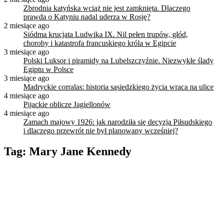
Zbrodnia katyńska wciąż nie jest zamknięta. Dlaczego
prawda o Katyniu nadal uderza w Rosję?
2 miesiące ago
Siódma krucjata Ludwika IX. Nil pełen trupów, głód,
choroby i katastrofa francuskiego króla w Egipcie
3 miesiące ago
Polski Luksor i piramidy na Lubelszczyźnie. Niezwykłe ślady
Egiptu w Polsce
3 miesiące ago
Madryckie corralas: historia sąsiedzkiego życia wraca na ulice
4 miesiące ago
Pijackie oblicze Jagiellonów
4 miesiące ago
Zamach majowy 1926: jak narodziła się decyzja Piłsudskiego
i dlaczego przewrót nie był planowany wcześniej?
Tag:
Mary Jane Kennedy