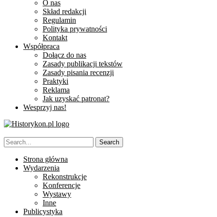
O nas
Skład redakcji
Regulamin
Polityka prywatności
Kontakt
Współpraca
Dołącz do nas
Zasady publikacji tekstów
Zasady pisania recenzji
Praktyki
Reklama
Jak uzyskać patronat?
Wesprzyj nas!
Strona główna
Wydarzenia
Rekonstrukcje
Konferencje
Wystawy
Inne
Publicystyka