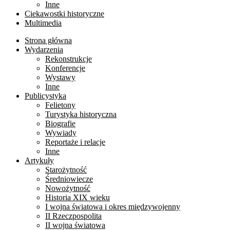
Inne
Ciekawostki historyczne
Multimedia
Strona główna
Wydarzenia
Rekonstrukcje
Konferencje
Wystawy
Inne
Publicystyka
Felietony
Turystyka historyczna
Biografie
Wywiady
Reportaże i relacje
Inne
Artykuły
Starożytność
Średniowiecze
Nowożytność
Historia XIX wieku
I wojna światowa i okres międzywojenny
II Rzeczpospolita
II wojna światowa