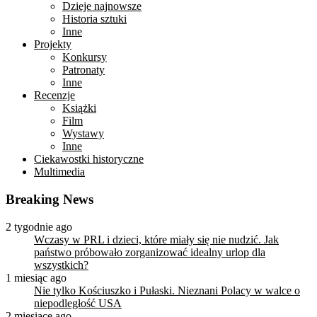
Dzieje najnowsze
Historia sztuki
Inne
Projekty
Konkursy
Patronaty
Inne
Recenzje
Książki
Film
Wystawy
Inne
Ciekawostki historyczne
Multimedia
Breaking News
2 tygodnie ago
Wczasy w PRL i dzieci, które miały się nie nudzić. Jak
państwo próbowało zorganizować idealny urlop dla
wszystkich?
1 miesiąc ago
Nie tylko Kościuszko i Pułaski. Nieznani Polacy w walce o
niepodległość USA
2 miesiące ago