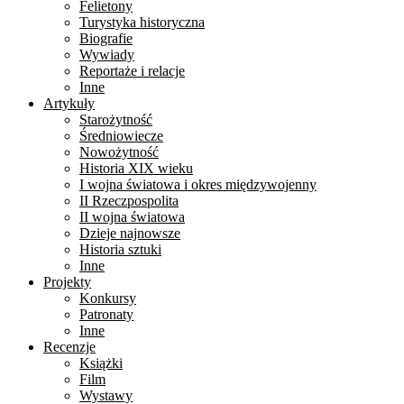
Felietony
Turystyka historyczna
Biografie
Wywiady
Reportaże i relacje
Inne
Artykuły
Starożytność
Średniowiecze
Nowożytność
Historia XIX wieku
I wojna światowa i okres międzywojenny
II Rzeczpospolita
II wojna światowa
Dzieje najnowsze
Historia sztuki
Inne
Projekty
Konkursy
Patronaty
Inne
Recenzje
Książki
Film
Wystawy