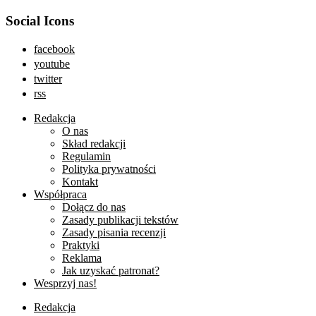
Social Icons
facebook
youtube
twitter
rss
Redakcja
O nas
Skład redakcji
Regulamin
Polityka prywatności
Kontakt
Współpraca
Dołącz do nas
Zasady publikacji tekstów
Zasady pisania recenzji
Praktyki
Reklama
Jak uzyskać patronat?
Wesprzyj nas!
Redakcja