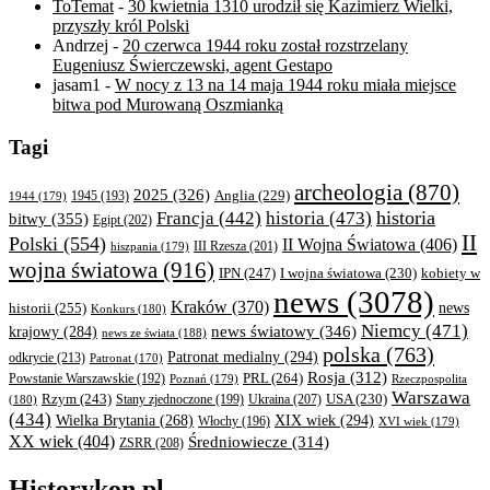
ToTemat
-
30 kwietnia 1310 urodził się Kazimierz Wielki,
przyszły król Polski
Andrzej
-
20 czerwca 1944 roku został rozstrzelany
Eugeniusz Świerczewski, agent Gestapo
jasam1
-
W nocy z 13 na 14 maja 1944 roku miała miejsce
bitwa pod Murowaną Oszmianką
Tagi
archeologia
(870)
2025
(326)
Anglia
(229)
1944
(179)
1945
(193)
historia
Francja
(442)
historia
(473)
bitwy
(355)
Egipt
(202)
II
Polski
(554)
II Wojna Światowa
(406)
III Rzesza
(201)
hiszpania
(179)
wojna światowa
(916)
IPN
(247)
kobiety w
I wojna światowa
(230)
news
(3078)
Kraków
(370)
historii
(255)
news
Konkurs
(180)
Niemcy
(471)
news światowy
(346)
krajowy
(284)
news ze świata
(188)
polska
(763)
Patronat medialny
(294)
odkrycie
(213)
Patronat
(170)
Rosja
(312)
PRL
(264)
Powstanie Warszawskie
(192)
Poznań
(179)
Rzeczpospolita
Warszawa
Rzym
(243)
Ukraina
(207)
USA
(230)
(180)
Stany zjednoczone
(199)
(434)
XIX wiek
(294)
Wielka Brytania
(268)
Włochy
(196)
XVI wiek
(179)
XX wiek
(404)
Średniowiecze
(314)
ZSRR
(208)
Historykon.pl