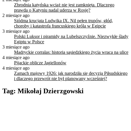
Zbrodnia katyńska wciąż nie jest zamknięta. Dlaczego
prawda o Katyniu nadal uderza w Rosję?
2 miesiące ago
Siódma krucjata Ludwika IX. Nil pełen trupów, głód,
choroby i katastrofa francuskiego króla w Egipcie
3 miesiące ago
Polski Luksor i piramidy na Lubelszczyźnie. Niezwykłe ślady
Egiptu w Polsce
3 miesiące ago
Madryckie corralas: historia sąsiedzkiego życia wraca na ulice
4 miesiące ago
Pijackie oblicze Jagiellonów
4 miesiące ago
Zamach majowy 1926: jak narodziła się decyzja Piłsudskiego
i dlaczego przewrót nie był planowany wcześniej?
Tag:
Mikołaj Dzierzgowski