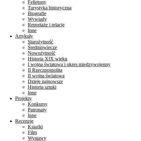
Felietony
Turystyka historyczna
Biografie
Wywiady
Reportaże i relacje
Inne
Artykuły
Starożytność
Średniowiecze
Nowożytność
Historia XIX wieku
I wojna światowa i okres międzywojenny
II Rzeczpospolita
II wojna światowa
Dzieje najnowsze
Historia sztuki
Inne
Projekty
Konkursy
Patronaty
Inne
Recenzje
Książki
Film
Wystawy