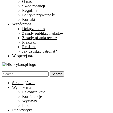
O nas
Skład redakcji
Regulamin
Polityka prywatności
Kontakt
Współpraca
Dołącz do nas
Zasady publikacji tekstów
Zasady pisania recenzji
Praktyki
Reklama
Jak uzyskać patronat?
Wesprzyj nas!
Strona główna
Wydarzenia
Rekonstrukcje
Konferencje
Wystawy
Inne
Publicystyka