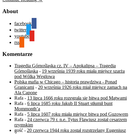
About
facebook
twitter
youtube
rss
Komentarze
Tragedia Górnośląska cz. IV – Apokalipsa – Tragedia
Górnośląska
-
19 września 1939 roku miała miejsce szarża
pod Wólką Węglową
Polska mafia w Chicago – historia prawdziwa - Ponad
Granicami
-
20 września 1926 roku miał miejsce zamach na
Ala Capone
Rafa
-
13 lipca 1666 roku rozegrała się bitwa pod Mątwami
Rafa
-
6 lipca 1685 roku Jakub II Stuart stłumił bunt
Mommonth’a
Rafa
-
5 lipca 1607 roku miała miejsce bitwa pod Guzowem
Rafa
-
24 czerwca 79 r. n.e. Tytus Flawiusz został cesarzem
rzymskim
gość
-
20 czerwca 1944 roku został rozstrzelany Eugeniusz