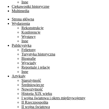
Inne
Ciekawostki historyczne
Multimedia
Strona główna
Wydarzenia
Rekonstrukcje
Konferencje
Wystawy
Inne
Publicystyka
Felietony
Turystyka historyczna
Biografie
Wywiady
Reportaże i relacje
Inne
Artykuły
Starożytność
Średniowiecze
Nowożytność
Historia XIX wieku
I wojna światowa i okres międzywojenny
II Rzeczpospolita
II wojna światowa