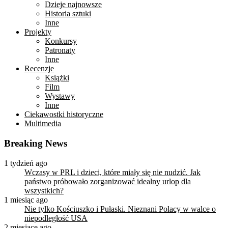
Dzieje najnowsze
Historia sztuki
Inne
Projekty
Konkursy
Patronaty
Inne
Recenzje
Książki
Film
Wystawy
Inne
Ciekawostki historyczne
Multimedia
Breaking News
1 tydzień ago
Wczasy w PRL i dzieci, które miały się nie nudzić. Jak
państwo próbowało zorganizować idealny urlop dla
wszystkich?
1 miesiąc ago
Nie tylko Kościuszko i Pułaski. Nieznani Polacy w walce o
niepodległość USA
2 miesiące ago