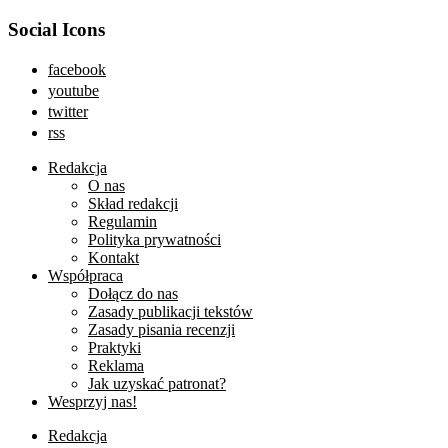
Social Icons
facebook
youtube
twitter
rss
Redakcja
O nas
Skład redakcji
Regulamin
Polityka prywatności
Kontakt
Współpraca
Dołącz do nas
Zasady publikacji tekstów
Zasady pisania recenzji
Praktyki
Reklama
Jak uzyskać patronat?
Wesprzyj nas!
Redakcja