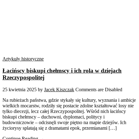
Artykuły historyczne
Łacińscy biskupi chełmscy i ich rola w dziejach
Rzeczypospolitej
25 kwietnia 2025
by
Jacek Kiszczak
Comments are Disabled
Na rubieżach państwa, gdzie stykały się kultury, wyznania i ambicje
wielkich mocarstw, rodziły się postacie zdolne kształtować losy nie
tylko diecezji, lecz całej Rzeczypospolitej. Wśród nich łacińscy
biskupi chełmscy – duchowni, dyplomaci, politycy i
budowniczowie – odcisnęli swoje piętno na mapie dziejów. Ich
życiorysy splatają się z dramatami epok, przemianami […]
Continue Reading →