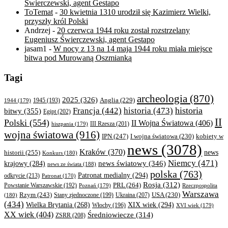
Świerczewski, agent Gestapo
ToTemat
-
30 kwietnia 1310 urodził się Kazimierz Wielki,
przyszły król Polski
Andrzej
-
20 czerwca 1944 roku został rozstrzelany
Eugeniusz Świerczewski, agent Gestapo
jasam1
-
W nocy z 13 na 14 maja 1944 roku miała miejsce
bitwa pod Murowaną Oszmianką
Tagi
archeologia
(870)
2025
(326)
Anglia
(229)
1944
(179)
1945
(193)
historia
Francja
(442)
historia
(473)
bitwy
(355)
Egipt
(202)
II
Polski
(554)
II Wojna Światowa
(406)
III Rzesza
(201)
hiszpania
(179)
wojna światowa
(916)
IPN
(247)
kobiety w
I wojna światowa
(230)
news
(3078)
Kraków
(370)
historii
(255)
news
Konkurs
(180)
Niemcy
(471)
news światowy
(346)
krajowy
(284)
news ze świata
(188)
polska
(763)
Patronat medialny
(294)
odkrycie
(213)
Patronat
(170)
Rosja
(312)
PRL
(264)
Powstanie Warszawskie
(192)
Poznań
(179)
Rzeczpospolita
Warszawa
Rzym
(243)
Ukraina
(207)
USA
(230)
(180)
Stany zjednoczone
(199)
(434)
XIX wiek
(294)
Wielka Brytania
(268)
Włochy
(196)
XVI wiek
(179)
XX wiek
(404)
Średniowiecze
(314)
ZSRR
(208)