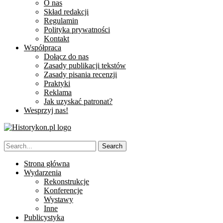
O nas
Skład redakcji
Regulamin
Polityka prywatności
Kontakt
Współpraca
Dołącz do nas
Zasady publikacji tekstów
Zasady pisania recenzji
Praktyki
Reklama
Jak uzyskać patronat?
Wesprzyj nas!
Strona główna
Wydarzenia
Rekonstrukcje
Konferencje
Wystawy
Inne
Publicystyka