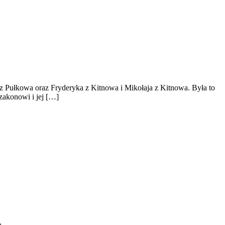
 z Pułkowa oraz Fryderyka z Kitnowa i Mikołaja z Kitnowa. Była to
zakonowi i jej […]
ą