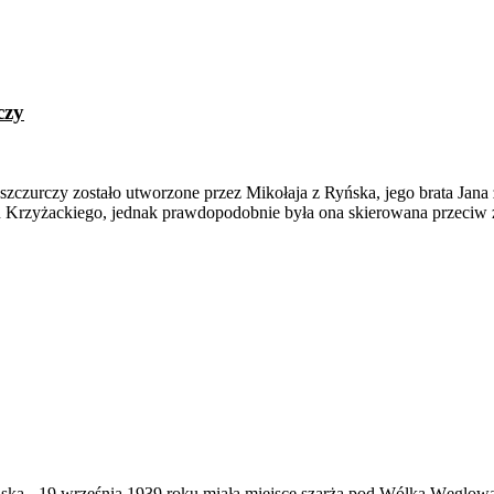
czy
zczurczy zostało utworzone przez Mikołaja z Ryńska, jego brata Jana
onu Krzyżackiego, jednak prawdopodobnie była ona skierowana przeciw 
ąska
-
19 września 1939 roku miała miejsce szarża pod Wólką Węglow