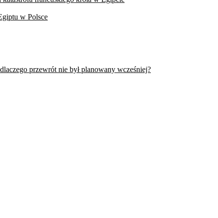
Egiptu w Polsce
 dlaczego przewrót nie był planowany wcześniej?