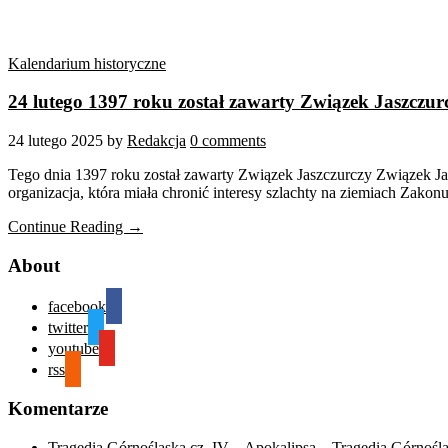
Kalendarium historyczne
24 lutego 1397 roku został zawarty Związek Jaszczur
24 lutego 2025
by
Redakcja
0 comments
Tego dnia 1397 roku został zawarty Związek Jaszczurczy Związek Jas
organizacja, która miała chronić interesy szlachty na ziemiach Zak
Continue Reading →
About
facebook
twitter
youtube
rss
Komentarze
Tragedia Górnośląska cz. IV – Apokalipsa – Tragedia Górnośl