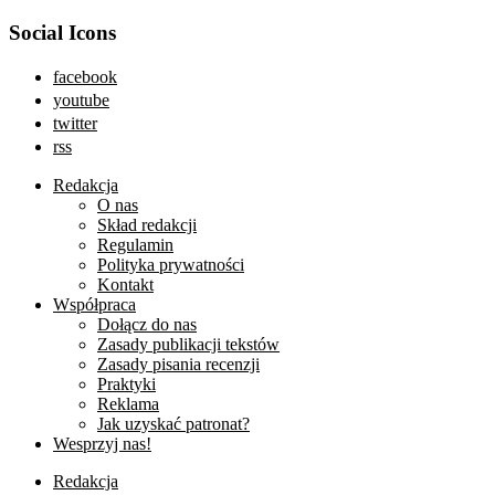
Social Icons
facebook
youtube
twitter
rss
Redakcja
O nas
Skład redakcji
Regulamin
Polityka prywatności
Kontakt
Współpraca
Dołącz do nas
Zasady publikacji tekstów
Zasady pisania recenzji
Praktyki
Reklama
Jak uzyskać patronat?
Wesprzyj nas!
Redakcja