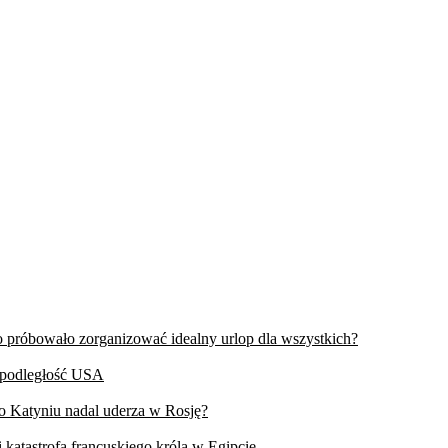
wo próbowało zorganizować idealny urlop dla wszystkich?
iepodległość USA
 o Katyniu nadal uderza w Rosję?
 katastrofa francuskiego króla w Egipcie