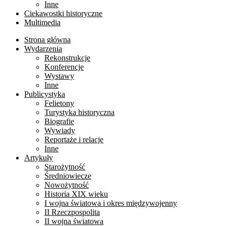
Inne
Ciekawostki historyczne
Multimedia
Strona główna
Wydarzenia
Rekonstrukcje
Konferencje
Wystawy
Inne
Publicystyka
Felietony
Turystyka historyczna
Biografie
Wywiady
Reportaże i relacje
Inne
Artykuły
Starożytność
Średniowiecze
Nowożytność
Historia XIX wieku
I wojna światowa i okres międzywojenny
II Rzeczpospolita
II wojna światowa