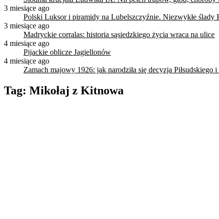
3 miesiące ago
Polski Luksor i piramidy na Lubelszczyźnie. Niezwykłe ślady 
3 miesiące ago
Madryckie corralas: historia sąsiedzkiego życia wraca na ulice
4 miesiące ago
Pijackie oblicze Jagiellonów
4 miesiące ago
Zamach majowy 1926: jak narodziła się decyzja Piłsudskiego i
Tag:
Mikołaj z Kitnowa