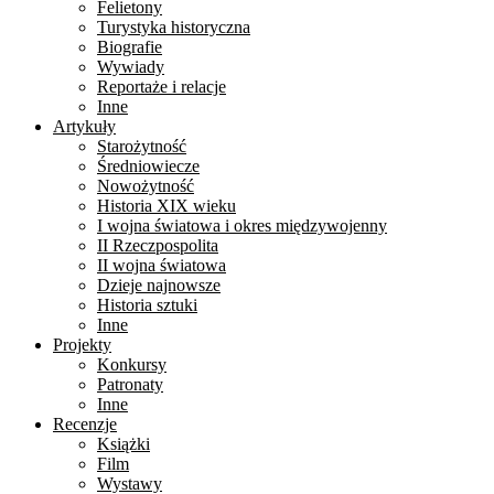
Felietony
Turystyka historyczna
Biografie
Wywiady
Reportaże i relacje
Inne
Artykuły
Starożytność
Średniowiecze
Nowożytność
Historia XIX wieku
I wojna światowa i okres międzywojenny
II Rzeczpospolita
II wojna światowa
Dzieje najnowsze
Historia sztuki
Inne
Projekty
Konkursy
Patronaty
Inne
Recenzje
Książki
Film
Wystawy