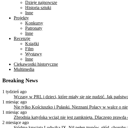
Dzieje najnowsze
Historia sztuki
Inne
Projekty
Konkursy
Patronaty
Inne
Recenzje
Książki
Film
Wystawy
Inne
Ciekawostki historyczne
Multimedia
Breaking News
1 tydzień ago
Wczasy w PRL i dzieci, które miały się nie nudzić. Jak państ
1 miesiąc ago
Nie tylko Kościuszko i Pułaski. Nieznani Polacy w walce o n
1 miesiąc ago
Zbrodnia katyńska wciąż nie jest zamknięta. Dlaczego prawda
2 miesiące ago
Siódma krucjata Ludwika IX. Nil pełen trupów, głód, choroby i