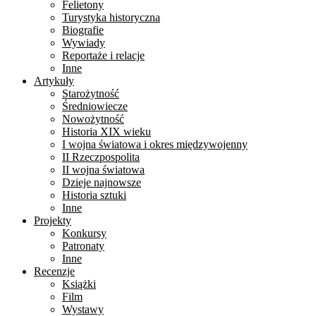
Felietony
Turystyka historyczna
Biografie
Wywiady
Reportaże i relacje
Inne
Artykuły
Starożytność
Średniowiecze
Nowożytność
Historia XIX wieku
I wojna światowa i okres międzywojenny
II Rzeczpospolita
II wojna światowa
Dzieje najnowsze
Historia sztuki
Inne
Projekty
Konkursy
Patronaty
Inne
Recenzje
Książki
Film
Wystawy