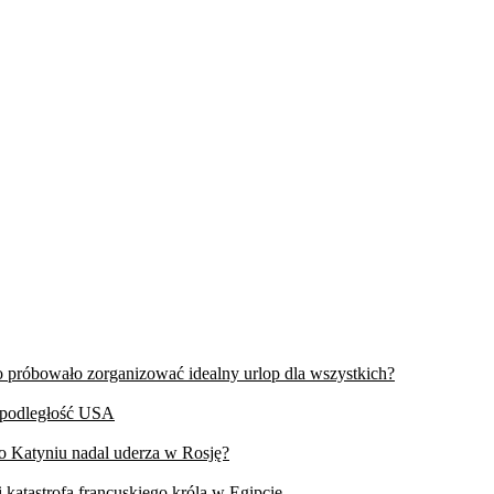
wo próbowało zorganizować idealny urlop dla wszystkich?
iepodległość USA
 o Katyniu nadal uderza w Rosję?
 katastrofa francuskiego króla w Egipcie