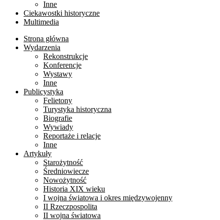
Inne
Ciekawostki historyczne
Multimedia
Strona główna
Wydarzenia
Rekonstrukcje
Konferencje
Wystawy
Inne
Publicystyka
Felietony
Turystyka historyczna
Biografie
Wywiady
Reportaże i relacje
Inne
Artykuły
Starożytność
Średniowiecze
Nowożytność
Historia XIX wieku
I wojna światowa i okres międzywojenny
II Rzeczpospolita
II wojna światowa