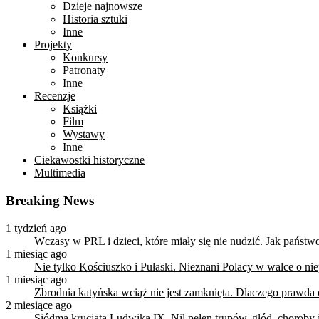
Dzieje najnowsze
Historia sztuki
Inne
Projekty
Konkursy
Patronaty
Inne
Recenzje
Książki
Film
Wystawy
Inne
Ciekawostki historyczne
Multimedia
Breaking News
1 tydzień ago
Wczasy w PRL i dzieci, które miały się nie nudzić. Jak państ
1 miesiąc ago
Nie tylko Kościuszko i Pułaski. Nieznani Polacy w walce o n
1 miesiąc ago
Zbrodnia katyńska wciąż nie jest zamknięta. Dlaczego prawda
2 miesiące ago
Siódma krucjata Ludwika IX. Nil pełen trupów, głód, choroby i