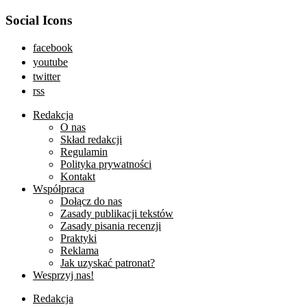
Social Icons
facebook
youtube
twitter
rss
Redakcja
O nas
Skład redakcji
Regulamin
Polityka prywatności
Kontakt
Współpraca
Dołącz do nas
Zasady publikacji tekstów
Zasady pisania recenzji
Praktyki
Reklama
Jak uzyskać patronat?
Wesprzyj nas!
Redakcja