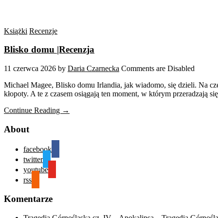
Książki
Recenzje
Blisko domu |Recenzja
11 czerwca 2026
by
Daria Czarnecka
Comments are Disabled
Michael Magee, Blisko domu Irlandia, jak wiadomo, się dzieli. Na cz
kłopoty. A te z czasem osiągają ten moment, w którym przeradzają si
Continue Reading →
About
facebook
twitter
youtube
rss
Komentarze
Tragedia Górnośląska cz. IV – Apokalipsa – Tragedia Górnośl