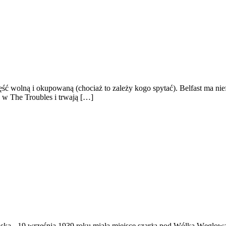
ęść wolną i okupowaną (chociaż to zależy kogo spytać). Belfast ma ni
ę w The Troubles i trwają […]
ąska
-
19 września 1939 roku miała miejsce szarża pod Wólką Węglow