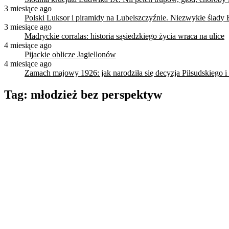
3 miesiące ago
Polski Luksor i piramidy na Lubelszczyźnie. Niezwykłe ślady 
3 miesiące ago
Madryckie corralas: historia sąsiedzkiego życia wraca na ulice
4 miesiące ago
Pijackie oblicze Jagiellonów
4 miesiące ago
Zamach majowy 1926: jak narodziła się decyzja Piłsudskiego i
Tag:
młodzież bez perspektyw