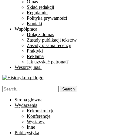
O nas
Skład redakcji
Regulamin
Polityka prywatności
Kontakt
Współpraca
Dołącz do nas
Zasady publikacji tekstów
Zasady pisania recenzji
Praktyki
Reklama
Jak uzyskać patronat?
Wesprzyj nas!
Strona główna
Wydarzenia
Rekonstrukcje
Konferencje
Wystawy
Inne
Publicystyka