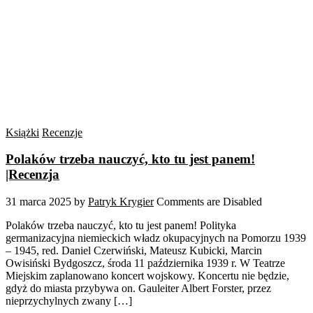
Książki
Recenzje
Polaków trzeba nauczyć, kto tu jest panem!
|Recenzja
31 marca 2025
by
Patryk Krygier
Comments are Disabled
Polaków trzeba nauczyć, kto tu jest panem! Polityka
germanizacyjna niemieckich władz okupacyjnych na Pomorzu 1939
– 1945, red. Daniel Czerwiński, Mateusz Kubicki, Marcin
Owisiński Bydgoszcz, środa 11 października 1939 r. W Teatrze
Miejskim zaplanowano koncert wojskowy. Koncertu nie będzie,
gdyż do miasta przybywa on. Gauleiter Albert Forster, przez
nieprzychylnych zwany […]