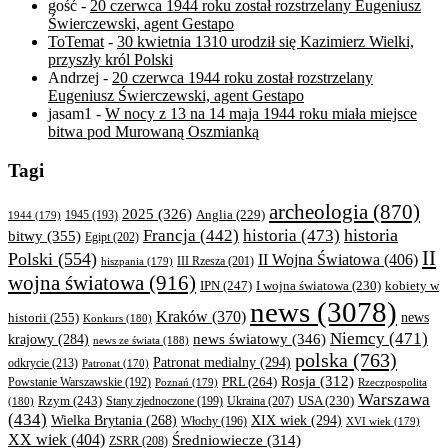
gość
-
20 czerwca 1944 roku został rozstrzelany Eugeniusz
Świerczewski, agent Gestapo
ToTemat
-
30 kwietnia 1310 urodził się Kazimierz Wielki,
przyszły król Polski
Andrzej
-
20 czerwca 1944 roku został rozstrzelany
Eugeniusz Świerczewski, agent Gestapo
jasam1
-
W nocy z 13 na 14 maja 1944 roku miała miejsce
bitwa pod Murowaną Oszmianką
Tagi
archeologia
(870)
2025
(326)
Anglia
(229)
1944
(179)
1945
(193)
historia
Francja
(442)
historia
(473)
bitwy
(355)
Egipt
(202)
II
Polski
(554)
II Wojna Światowa
(406)
III Rzesza
(201)
hiszpania
(179)
wojna światowa
(916)
IPN
(247)
kobiety w
I wojna światowa
(230)
news
(3078)
Kraków
(370)
historii
(255)
news
Konkurs
(180)
Niemcy
(471)
news światowy
(346)
krajowy
(284)
news ze świata
(188)
polska
(763)
Patronat medialny
(294)
odkrycie
(213)
Patronat
(170)
Rosja
(312)
PRL
(264)
Powstanie Warszawskie
(192)
Poznań
(179)
Rzeczpospolita
Warszawa
Rzym
(243)
Ukraina
(207)
USA
(230)
(180)
Stany zjednoczone
(199)
(434)
XIX wiek
(294)
Wielka Brytania
(268)
Włochy
(196)
XVI wiek
(179)
XX wiek
(404)
Średniowiecze
(314)
ZSRR
(208)