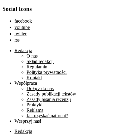
Social Icons
facebook
youtube
twitter
rss
Redakcja
O nas
Skład redakcji
Regulamin
Polityka prywatności
Kontakt
Współpraca
Dołącz do nas
Zasady publikacji tekstów
Zasady pisania recenzji
Praktyki
Reklama
Jak uzyskać patronat?
Wesprzyj nas!
Redakcja