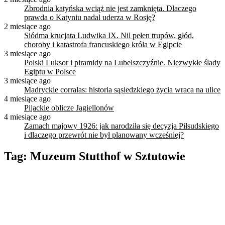
Zbrodnia katyńska wciąż nie jest zamknięta. Dlaczego
prawda o Katyniu nadal uderza w Rosję?
2 miesiące ago
Siódma krucjata Ludwika IX. Nil pełen trupów, głód,
choroby i katastrofa francuskiego króla w Egipcie
3 miesiące ago
Polski Luksor i piramidy na Lubelszczyźnie. Niezwykłe ślady
Egiptu w Polsce
3 miesiące ago
Madryckie corralas: historia sąsiedzkiego życia wraca na ulice
4 miesiące ago
Pijackie oblicze Jagiellonów
4 miesiące ago
Zamach majowy 1926: jak narodziła się decyzja Piłsudskiego
i dlaczego przewrót nie był planowany wcześniej?
Tag:
Muzeum Stutthof w Sztutowie