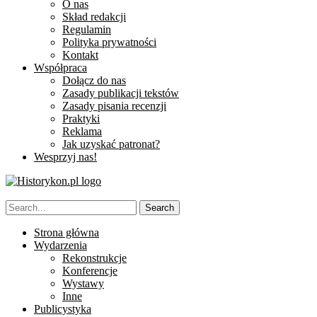
O nas
Skład redakcji
Regulamin
Polityka prywatności
Kontakt
Współpraca
Dołącz do nas
Zasady publikacji tekstów
Zasady pisania recenzji
Praktyki
Reklama
Jak uzyskać patronat?
Wesprzyj nas!
Strona główna
Wydarzenia
Rekonstrukcje
Konferencje
Wystawy
Inne
Publicystyka