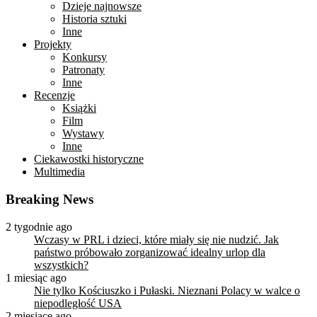
Dzieje najnowsze
Historia sztuki
Inne
Projekty
Konkursy
Patronaty
Inne
Recenzje
Książki
Film
Wystawy
Inne
Ciekawostki historyczne
Multimedia
Breaking News
2 tygodnie ago
Wczasy w PRL i dzieci, które miały się nie nudzić. Jak
państwo próbowało zorganizować idealny urlop dla
wszystkich?
1 miesiąc ago
Nie tylko Kościuszko i Pułaski. Nieznani Polacy w walce o
niepodległość USA
2 miesiące ago