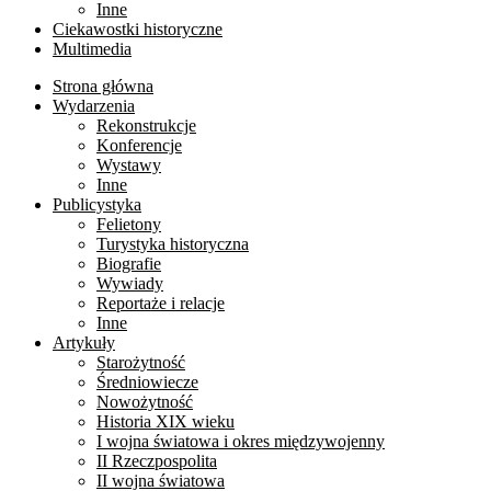
Inne
Ciekawostki historyczne
Multimedia
Strona główna
Wydarzenia
Rekonstrukcje
Konferencje
Wystawy
Inne
Publicystyka
Felietony
Turystyka historyczna
Biografie
Wywiady
Reportaże i relacje
Inne
Artykuły
Starożytność
Średniowiecze
Nowożytność
Historia XIX wieku
I wojna światowa i okres międzywojenny
II Rzeczpospolita
II wojna światowa