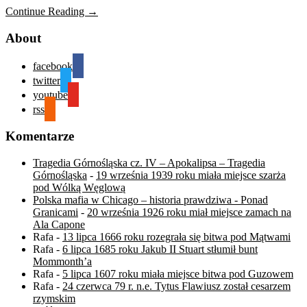
Continue Reading →
About
facebook
twitter
youtube
rss
Komentarze
Tragedia Górnośląska cz. IV – Apokalipsa – Tragedia
Górnośląska
-
19 września 1939 roku miała miejsce szarża
pod Wólką Węglową
Polska mafia w Chicago – historia prawdziwa - Ponad
Granicami
-
20 września 1926 roku miał miejsce zamach na
Ala Capone
Rafa
-
13 lipca 1666 roku rozegrała się bitwa pod Mątwami
Rafa
-
6 lipca 1685 roku Jakub II Stuart stłumił bunt
Mommonth’a
Rafa
-
5 lipca 1607 roku miała miejsce bitwa pod Guzowem
Rafa
-
24 czerwca 79 r. n.e. Tytus Flawiusz został cesarzem
rzymskim