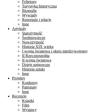
Felietony
Turystyka historyczna
Biografie
Wywiady
Reportaże i relacje
Inne
Artykuły
Starożytność
Średniowiecze
Nowożytność
Historia XIX wieku
I wojna światowa i okres międzywojenny
II Rzeczpospolita
II wojna światowa
Dzieje najnowsze
Historia sztuki
Inne
Projekty
Konkursy
Patronaty
Inne
Recenzje
Książki
Film
Wystawy