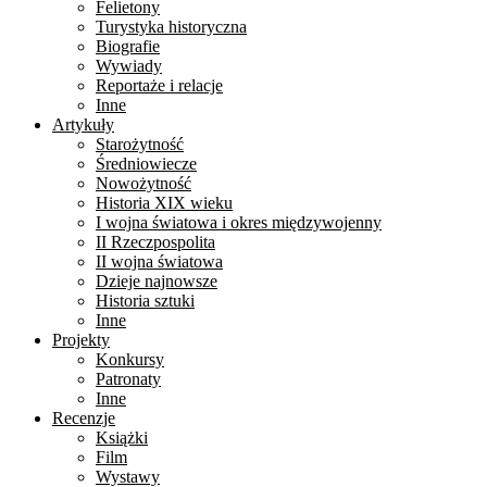
Felietony
Turystyka historyczna
Biografie
Wywiady
Reportaże i relacje
Inne
Artykuły
Starożytność
Średniowiecze
Nowożytność
Historia XIX wieku
I wojna światowa i okres międzywojenny
II Rzeczpospolita
II wojna światowa
Dzieje najnowsze
Historia sztuki
Inne
Projekty
Konkursy
Patronaty
Inne
Recenzje
Książki
Film
Wystawy