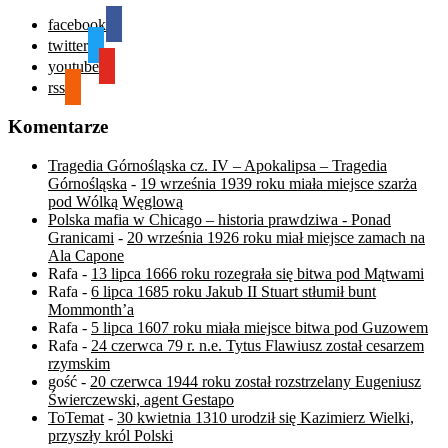
facebook
twitter
youtube
rss
Komentarze
Tragedia Górnośląska cz. IV – Apokalipsa – Tragedia
Górnośląska
-
19 września 1939 roku miała miejsce szarża
pod Wólką Węglową
Polska mafia w Chicago – historia prawdziwa - Ponad
Granicami
-
20 września 1926 roku miał miejsce zamach na
Ala Capone
Rafa
-
13 lipca 1666 roku rozegrała się bitwa pod Mątwami
Rafa
-
6 lipca 1685 roku Jakub II Stuart stłumił bunt
Mommonth’a
Rafa
-
5 lipca 1607 roku miała miejsce bitwa pod Guzowem
Rafa
-
24 czerwca 79 r. n.e. Tytus Flawiusz został cesarzem
rzymskim
gość
-
20 czerwca 1944 roku został rozstrzelany Eugeniusz
Świerczewski, agent Gestapo
ToTemat
-
30 kwietnia 1310 urodził się Kazimierz Wielki,
przyszły król Polski