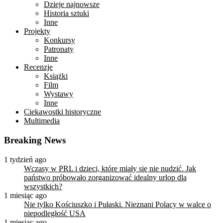
Dzieje najnowsze
Historia sztuki
Inne
Projekty
Konkursy
Patronaty
Inne
Recenzje
Książki
Film
Wystawy
Inne
Ciekawostki historyczne
Multimedia
Breaking News
1 tydzień ago
Wczasy w PRL i dzieci, które miały się nie nudzić. Jak
państwo próbowało zorganizować idealny urlop dla
wszystkich?
1 miesiąc ago
Nie tylko Kościuszko i Pułaski. Nieznani Polacy w walce o
niepodległość USA
1 miesiąc ago