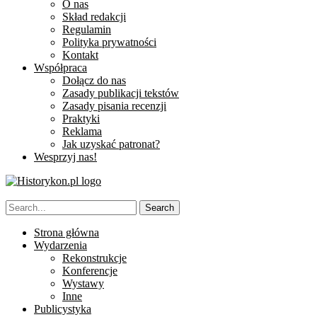
O nas
Skład redakcji
Regulamin
Polityka prywatności
Kontakt
Współpraca
Dołącz do nas
Zasady publikacji tekstów
Zasady pisania recenzji
Praktyki
Reklama
Jak uzyskać patronat?
Wesprzyj nas!
Strona główna
Wydarzenia
Rekonstrukcje
Konferencje
Wystawy
Inne
Publicystyka