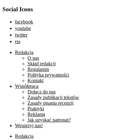
Social Icons
facebook
youtube
twitter
rss
Redakcja
O nas
Skład redakcji
Regulamin
Polityka prywatności
Kontakt
Współpraca
Dołącz do nas
Zasady publikacji tekstów
Zasady pisania recenzji
Praktyki
Reklama
Jak uzyskać patronat?
Wesprzyj nas!
Redakcja