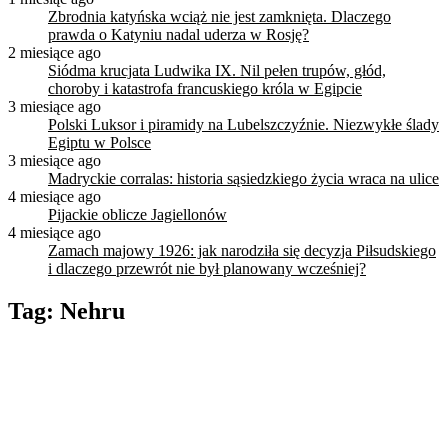
Zbrodnia katyńska wciąż nie jest zamknięta. Dlaczego
prawda o Katyniu nadal uderza w Rosję?
2 miesiące ago
Siódma krucjata Ludwika IX. Nil pełen trupów, głód,
choroby i katastrofa francuskiego króla w Egipcie
3 miesiące ago
Polski Luksor i piramidy na Lubelszczyźnie. Niezwykłe ślady
Egiptu w Polsce
3 miesiące ago
Madryckie corralas: historia sąsiedzkiego życia wraca na ulice
4 miesiące ago
Pijackie oblicze Jagiellonów
4 miesiące ago
Zamach majowy 1926: jak narodziła się decyzja Piłsudskiego
i dlaczego przewrót nie był planowany wcześniej?
Tag:
Nehru