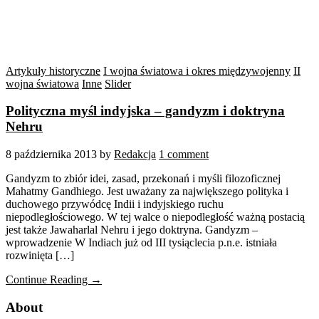
Artykuły historyczne
I wojna światowa i okres międzywojenny
II
wojna światowa
Inne
Slider
Polityczna myśl indyjska – gandyzm i doktryna
Nehru
8 października 2013
by
Redakcja
1 comment
Gandyzm to zbiór idei, zasad, przekonań i myśli filozoficznej
Mahatmy Gandhiego. Jest uważany za największego polityka i
duchowego przywódcę Indii i indyjskiego ruchu
niepodległościowego. W tej walce o niepodległość ważną postacią
jest także Jawaharlal Nehru i jego doktryna. Gandyzm –
wprowadzenie W Indiach już od III tysiąclecia p.n.e. istniała
rozwinięta […]
Continue Reading →
About