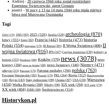
Andrzej
-
20 czerwca 1944 roku został rozstrzelany
Eugeniusz Świerczewski, agent Gestapo
jasam1
-
W nocy z 13 na 14 maja 1944 roku miała miejsce
bitwa pod Murowaną Oszmianką
Tagi
archeologia
(870)
2025
(326)
Anglia
(229)
1944
(179)
1945
(193)
historia
Francja
(442)
historia
(473)
bitwy
(355)
Egipt
(202)
II
Polski
(554)
II Wojna Światowa
(406)
III Rzesza
(201)
hiszpania
(179)
wojna światowa
(916)
IPN
(247)
kobiety w
I wojna światowa
(230)
news
(3078)
Kraków
(370)
historii
(255)
news
Konkurs
(180)
Niemcy
(471)
news światowy
(346)
krajowy
(284)
news ze świata
(188)
polska
(763)
Patronat medialny
(294)
odkrycie
(213)
Patronat
(170)
Rosja
(312)
PRL
(264)
Powstanie Warszawskie
(192)
Poznań
(179)
Rzeczpospolita
Warszawa
Rzym
(243)
Ukraina
(207)
USA
(230)
(180)
Stany zjednoczone
(199)
(434)
XIX wiek
(294)
Wielka Brytania
(268)
Włochy
(196)
XVI wiek
(179)
XX wiek
(404)
Średniowiecze
(314)
ZSRR
(208)
Historykon.pl