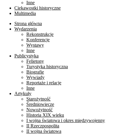
Inne
Ciekawostki historyczne
Multimedia
Strona główna
Wydarzenia
Rekonstrukcje
Konferencje
Wystawy
Inne
Publicystyka
Felietony
Turystyka historyczna
Biografie
Wywiady
Reportaże i relacje
Inne
Artykuły
Starożytność
Średniowiecze
Nowożytność
Historia XIX wieku
I wojna światowa i okres międzywojenny
II Rzeczpospolita
II wojna światowa