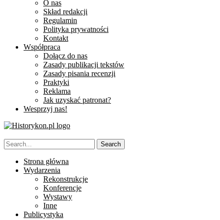
O nas
Skład redakcji
Regulamin
Polityka prywatności
Kontakt
Współpraca
Dołącz do nas
Zasady publikacji tekstów
Zasady pisania recenzji
Praktyki
Reklama
Jak uzyskać patronat?
Wesprzyj nas!
Strona główna
Wydarzenia
Rekonstrukcje
Konferencje
Wystawy
Inne
Publicystyka