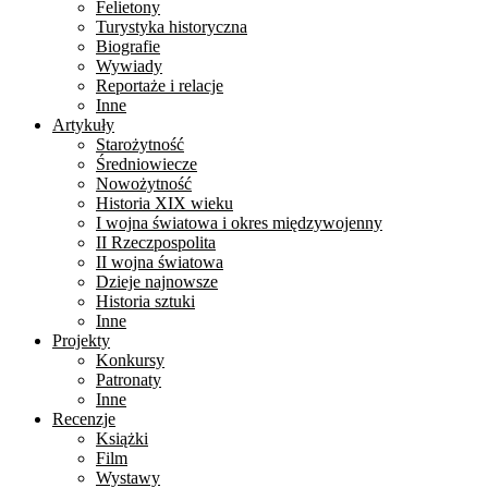
Felietony
Turystyka historyczna
Biografie
Wywiady
Reportaże i relacje
Inne
Artykuły
Starożytność
Średniowiecze
Nowożytność
Historia XIX wieku
I wojna światowa i okres międzywojenny
II Rzeczpospolita
II wojna światowa
Dzieje najnowsze
Historia sztuki
Inne
Projekty
Konkursy
Patronaty
Inne
Recenzje
Książki
Film
Wystawy