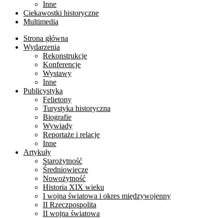
Inne
Ciekawostki historyczne
Multimedia
Strona główna
Wydarzenia
Rekonstrukcje
Konferencje
Wystawy
Inne
Publicystyka
Felietony
Turystyka historyczna
Biografie
Wywiady
Reportaże i relacje
Inne
Artykuły
Starożytność
Średniowiecze
Nowożytność
Historia XIX wieku
I wojna światowa i okres międzywojenny
II Rzeczpospolita
II wojna światowa