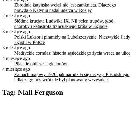
Zbrodnia katyńska wciąż nie jest zamknięta. Dlaczego
prawda o Katyniu nadal uderza w Rosję?
2 miesiące ago
Siódma krucjata Ludwika IX. Nil pełen trupów, głód,
choroby i katastrofa francuskiego króla w Egipcie
3 miesiące ago
Polski Luksor i piramidy na Lubelszczyźnie. Niezwykłe ślady
Egiptu w Polsce
3 miesiące ago
Madryckie corralas: historia sąsiedzkiego życia wraca na ulice
4 miesiące ago
Pijackie oblicze Jagiellonów
4 miesiące ago
Zamach majowy 1926: jak narodziła się decyzja Piłsudskiego
i dlaczego przewrót nie był planowany wcześniej?
Tag:
Niall Ferguson