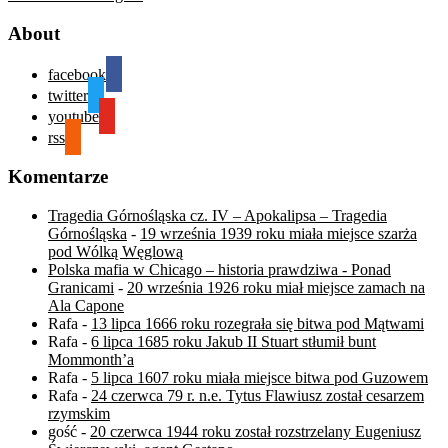
About
facebook
twitter
youtube
rss
Komentarze
Tragedia Górnośląska cz. IV – Apokalipsa – Tragedia
Górnośląska
-
19 września 1939 roku miała miejsce szarża
pod Wólką Węglową
Polska mafia w Chicago – historia prawdziwa - Ponad
Granicami
-
20 września 1926 roku miał miejsce zamach na
Ala Capone
Rafa
-
13 lipca 1666 roku rozegrała się bitwa pod Mątwami
Rafa
-
6 lipca 1685 roku Jakub II Stuart stłumił bunt
Mommonth’a
Rafa
-
5 lipca 1607 roku miała miejsce bitwa pod Guzowem
Rafa
-
24 czerwca 79 r. n.e. Tytus Flawiusz został cesarzem
rzymskim
gość
-
20 czerwca 1944 roku został rozstrzelany Eugeniusz