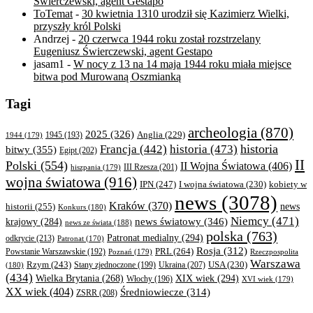
Świerczewski, agent Gestapo
ToTemat
-
30 kwietnia 1310 urodził się Kazimierz Wielki,
przyszły król Polski
Andrzej
-
20 czerwca 1944 roku został rozstrzelany
Eugeniusz Świerczewski, agent Gestapo
jasam1
-
W nocy z 13 na 14 maja 1944 roku miała miejsce
bitwa pod Murowaną Oszmianką
Tagi
archeologia
(870)
2025
(326)
Anglia
(229)
1944
(179)
1945
(193)
historia
Francja
(442)
historia
(473)
bitwy
(355)
Egipt
(202)
II
Polski
(554)
II Wojna Światowa
(406)
III Rzesza
(201)
hiszpania
(179)
wojna światowa
(916)
IPN
(247)
kobiety w
I wojna światowa
(230)
news
(3078)
Kraków
(370)
historii
(255)
news
Konkurs
(180)
Niemcy
(471)
news światowy
(346)
krajowy
(284)
news ze świata
(188)
polska
(763)
Patronat medialny
(294)
odkrycie
(213)
Patronat
(170)
Rosja
(312)
PRL
(264)
Powstanie Warszawskie
(192)
Poznań
(179)
Rzeczpospolita
Warszawa
Rzym
(243)
Ukraina
(207)
USA
(230)
(180)
Stany zjednoczone
(199)
(434)
XIX wiek
(294)
Wielka Brytania
(268)
Włochy
(196)
XVI wiek
(179)
XX wiek
(404)
Średniowiecze
(314)
ZSRR
(208)