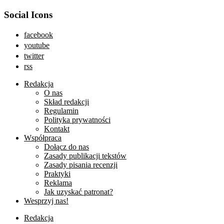
Social Icons
facebook
youtube
twitter
rss
Redakcja
O nas
Skład redakcji
Regulamin
Polityka prywatności
Kontakt
Współpraca
Dołącz do nas
Zasady publikacji tekstów
Zasady pisania recenzji
Praktyki
Reklama
Jak uzyskać patronat?
Wesprzyj nas!
Redakcja