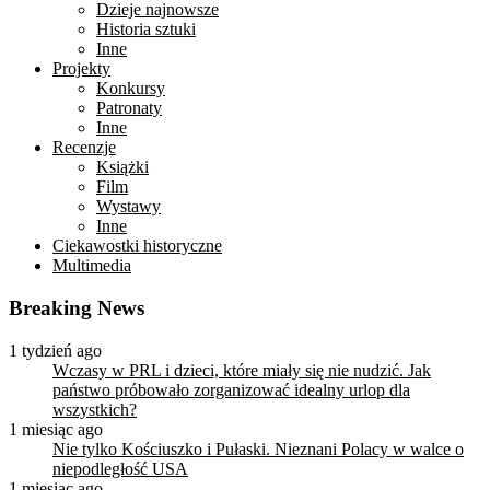
Dzieje najnowsze
Historia sztuki
Inne
Projekty
Konkursy
Patronaty
Inne
Recenzje
Książki
Film
Wystawy
Inne
Ciekawostki historyczne
Multimedia
Breaking News
1 tydzień ago
Wczasy w PRL i dzieci, które miały się nie nudzić. Jak
państwo próbowało zorganizować idealny urlop dla
wszystkich?
1 miesiąc ago
Nie tylko Kościuszko i Pułaski. Nieznani Polacy w walce o
niepodległość USA
1 miesiąc ago