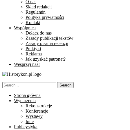
O nas
Skład redakcji
Regulamin
Polityka prywatności
Kontakt
Współpraca
Dołącz do nas
Zasady publikacji tekstów
Zasady pisania recenzji
Praktyki
Reklama
Jak uzyskać patronat?
Wesprzyj nas!
Strona główna
Wydarzenia
Rekonstrukcje
Konferencje
Wystawy
Inne
Publicystyka