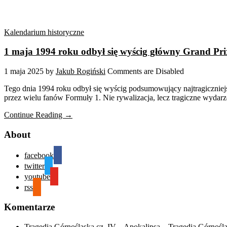
Kalendarium historyczne
1 maja 1994 roku odbył się wyścig główny Grand Pr
1 maja 2025
by
Jakub Rogiński
Comments are Disabled
Tego dnia 1994 roku odbył się wyścig podsumowujący najtragiczniej
przez wielu fanów Formuły 1. Nie rywalizacja, lecz tragiczne wydarz
Continue Reading →
About
facebook
twitter
youtube
rss
Komentarze
Tragedia Górnośląska cz. IV – Apokalipsa – Tragedia Górnośl