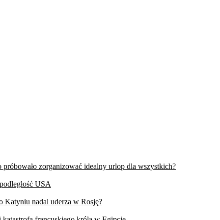
wo próbowało zorganizować idealny urlop dla wszystkich?
iepodległość USA
 o Katyniu nadal uderza w Rosję?
 katastrofa francuskiego króla w Egipcie