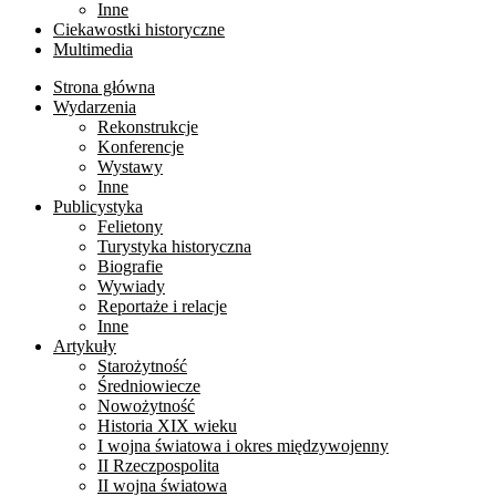
Inne
Ciekawostki historyczne
Multimedia
Strona główna
Wydarzenia
Rekonstrukcje
Konferencje
Wystawy
Inne
Publicystyka
Felietony
Turystyka historyczna
Biografie
Wywiady
Reportaże i relacje
Inne
Artykuły
Starożytność
Średniowiecze
Nowożytność
Historia XIX wieku
I wojna światowa i okres międzywojenny
II Rzeczpospolita
II wojna światowa