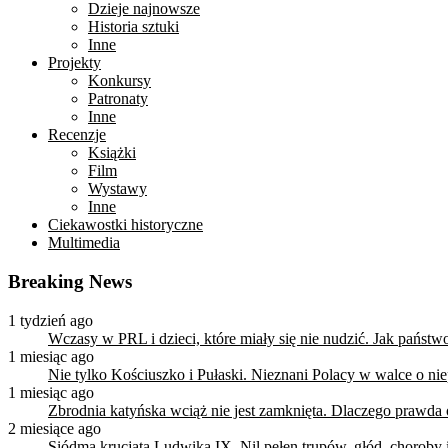
Dzieje najnowsze
Historia sztuki
Inne
Projekty
Konkursy
Patronaty
Inne
Recenzje
Książki
Film
Wystawy
Inne
Ciekawostki historyczne
Multimedia
Breaking News
1 tydzień ago
Wczasy w PRL i dzieci, które miały się nie nudzić. Jak państ
1 miesiąc ago
Nie tylko Kościuszko i Pułaski. Nieznani Polacy w walce o n
1 miesiąc ago
Zbrodnia katyńska wciąż nie jest zamknięta. Dlaczego prawda
2 miesiące ago
Siódma krucjata Ludwika IX. Nil pełen trupów, głód, choroby i