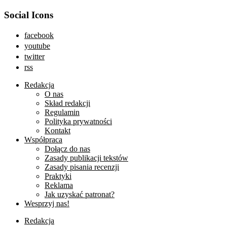
Social Icons
facebook
youtube
twitter
rss
Redakcja
O nas
Skład redakcji
Regulamin
Polityka prywatności
Kontakt
Współpraca
Dołącz do nas
Zasady publikacji tekstów
Zasady pisania recenzji
Praktyki
Reklama
Jak uzyskać patronat?
Wesprzyj nas!
Redakcja