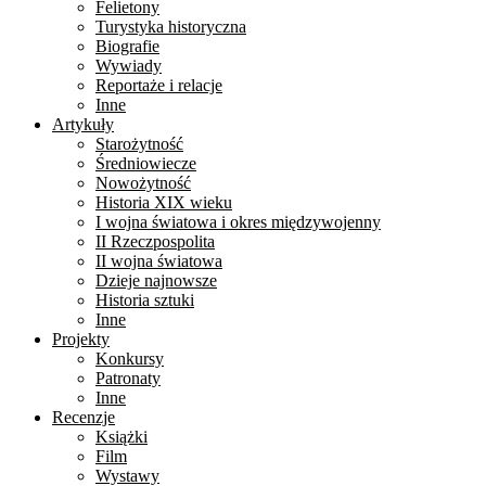
Felietony
Turystyka historyczna
Biografie
Wywiady
Reportaże i relacje
Inne
Artykuły
Starożytność
Średniowiecze
Nowożytność
Historia XIX wieku
I wojna światowa i okres międzywojenny
II Rzeczpospolita
II wojna światowa
Dzieje najnowsze
Historia sztuki
Inne
Projekty
Konkursy
Patronaty
Inne
Recenzje
Książki
Film
Wystawy