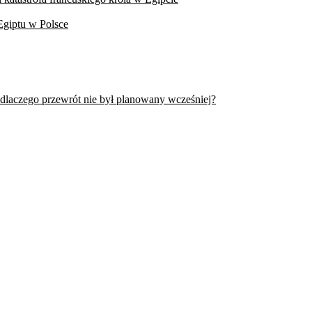
Egiptu w Polsce
 dlaczego przewrót nie był planowany wcześniej?