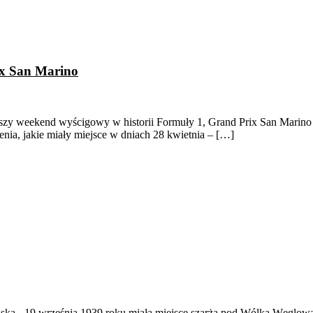
ix San Marino
szy weekend wyścigowy w historii Formuły 1, Grand Prix San Marino 
enia, jakie miały miejsce w dniach 28 kwietnia – […]
ąska
-
19 września 1939 roku miała miejsce szarża pod Wólką Węglow