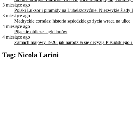
3 miesiące ago
Polski Luksor i piramidy na Lubelszczyźnie. Niezwykłe ślady 
3 miesiące ago
Madryckie corralas: historia sąsiedzkiego życia wraca na ulice
4 miesiące ago
Pijackie oblicze Jagiellonów
4 miesiące ago
Zamach majowy 1926: jak narodziła się decyzja Piłsudskiego i
Tag:
Nicola Larini