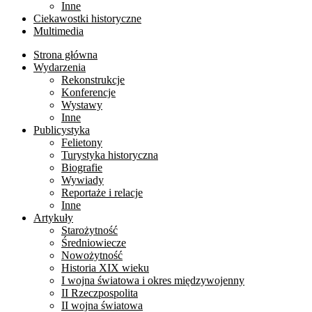
Inne
Ciekawostki historyczne
Multimedia
Strona główna
Wydarzenia
Rekonstrukcje
Konferencje
Wystawy
Inne
Publicystyka
Felietony
Turystyka historyczna
Biografie
Wywiady
Reportaże i relacje
Inne
Artykuły
Starożytność
Średniowiecze
Nowożytność
Historia XIX wieku
I wojna światowa i okres międzywojenny
II Rzeczpospolita
II wojna światowa