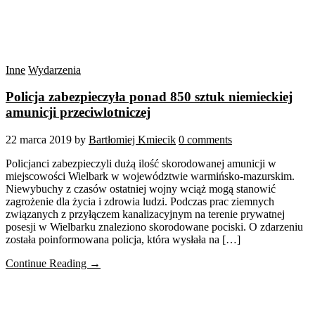
Inne
Wydarzenia
Policja zabezpieczyła ponad 850 sztuk niemieckiej
amunicji przeciwlotniczej
22 marca 2019
by
Bartłomiej Kmiecik
0 comments
Policjanci zabezpieczyli dużą ilość skorodowanej amunicji w
miejscowości Wielbark w województwie warmińsko-mazurskim.
Niewybuchy z czasów ostatniej wojny wciąż mogą stanowić
zagrożenie dla życia i zdrowia ludzi. Podczas prac ziemnych
związanych z przyłączem kanalizacyjnym na terenie prywatnej
posesji w Wielbarku znaleziono skorodowane pociski. O zdarzeniu
została poinformowana policja, która wysłała na […]
Continue Reading →