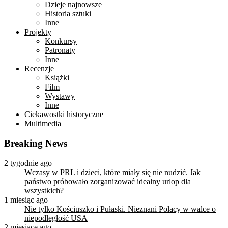
Dzieje najnowsze
Historia sztuki
Inne
Projekty
Konkursy
Patronaty
Inne
Recenzje
Książki
Film
Wystawy
Inne
Ciekawostki historyczne
Multimedia
Breaking News
2 tygodnie ago
Wczasy w PRL i dzieci, które miały się nie nudzić. Jak
państwo próbowało zorganizować idealny urlop dla
wszystkich?
1 miesiąc ago
Nie tylko Kościuszko i Pułaski. Nieznani Polacy w walce o
niepodległość USA
2 miesiące ago