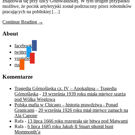
znajdował się przy ulicy Grunwaldzkiej. W tym drugim przypadku
możliwe, że pocisk artyleryjski został podrzucony przez robotników
pracujących na pobliskiej […]
Continue Reading →
About
facebook
twitter
youtube
rss
Komentarze
Tragedia Górnośląska cz. IV – Apokalipsa – Tragedia
Górnośląska
-
19 września 1939 roku miała miejsce szarża
pod Wólką Węglową
Polska mafia w Chicago – historia prawdziwa - Ponad
Granicami
-
20 września 1926 roku miał miejsce zamach na
Ala Capone
Rafa
-
13 lipca 1666 roku rozegrała się bitwa pod Mątwami
Rafa
-
6 lipca 1685 roku Jakub II Stuart stłumił bunt
Mommonth’a