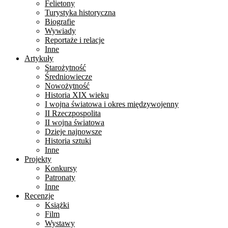
Felietony
Turystyka historyczna
Biografie
Wywiady
Reportaże i relacje
Inne
Artykuły
Starożytność
Średniowiecze
Nowożytność
Historia XIX wieku
I wojna światowa i okres międzywojenny
II Rzeczpospolita
II wojna światowa
Dzieje najnowsze
Historia sztuki
Inne
Projekty
Konkursy
Patronaty
Inne
Recenzje
Książki
Film
Wystawy