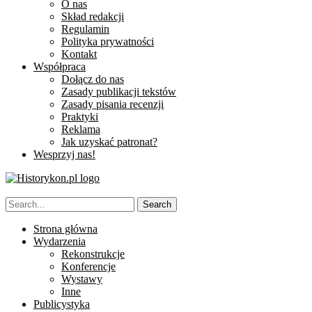
O nas
Skład redakcji
Regulamin
Polityka prywatności
Kontakt
Współpraca
Dołącz do nas
Zasady publikacji tekstów
Zasady pisania recenzji
Praktyki
Reklama
Jak uzyskać patronat?
Wesprzyj nas!
Strona główna
Wydarzenia
Rekonstrukcje
Konferencje
Wystawy
Inne
Publicystyka