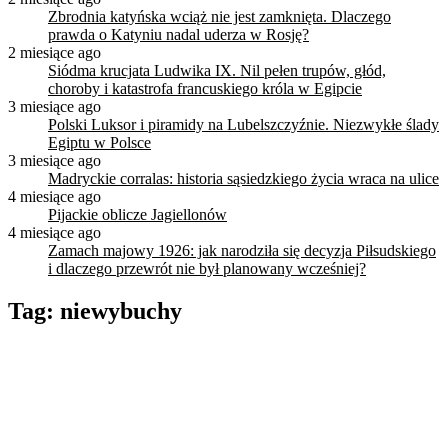
Zbrodnia katyńska wciąż nie jest zamknięta. Dlaczego
prawda o Katyniu nadal uderza w Rosję?
2 miesiące ago
Siódma krucjata Ludwika IX. Nil pełen trupów, głód,
choroby i katastrofa francuskiego króla w Egipcie
3 miesiące ago
Polski Luksor i piramidy na Lubelszczyźnie. Niezwykłe ślady
Egiptu w Polsce
3 miesiące ago
Madryckie corralas: historia sąsiedzkiego życia wraca na ulice
4 miesiące ago
Pijackie oblicze Jagiellonów
4 miesiące ago
Zamach majowy 1926: jak narodziła się decyzja Piłsudskiego
i dlaczego przewrót nie był planowany wcześniej?
Tag:
niewybuchy