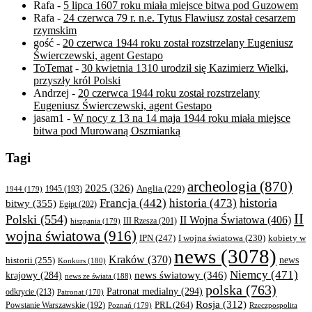
Rafa
-
5 lipca 1607 roku miała miejsce bitwa pod Guzowem
Rafa
-
24 czerwca 79 r. n.e. Tytus Flawiusz został cesarzem
rzymskim
gość
-
20 czerwca 1944 roku został rozstrzelany Eugeniusz
Świerczewski, agent Gestapo
ToTemat
-
30 kwietnia 1310 urodził się Kazimierz Wielki,
przyszły król Polski
Andrzej
-
20 czerwca 1944 roku został rozstrzelany
Eugeniusz Świerczewski, agent Gestapo
jasam1
-
W nocy z 13 na 14 maja 1944 roku miała miejsce
bitwa pod Murowaną Oszmianką
Tagi
archeologia
(870)
2025
(326)
Anglia
(229)
1944
(179)
1945
(193)
historia
Francja
(442)
historia
(473)
bitwy
(355)
Egipt
(202)
II
Polski
(554)
II Wojna Światowa
(406)
III Rzesza
(201)
hiszpania
(179)
wojna światowa
(916)
IPN
(247)
kobiety w
I wojna światowa
(230)
news
(3078)
Kraków
(370)
historii
(255)
news
Konkurs
(180)
Niemcy
(471)
news światowy
(346)
krajowy
(284)
news ze świata
(188)
polska
(763)
Patronat medialny
(294)
odkrycie
(213)
Patronat
(170)
Rosja
(312)
PRL
(264)
Powstanie Warszawskie
(192)
Poznań
(179)
Rzeczpospolita