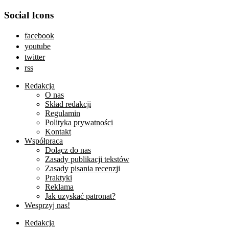
Social Icons
facebook
youtube
twitter
rss
Redakcja
O nas
Skład redakcji
Regulamin
Polityka prywatności
Kontakt
Współpraca
Dołącz do nas
Zasady publikacji tekstów
Zasady pisania recenzji
Praktyki
Reklama
Jak uzyskać patronat?
Wesprzyj nas!
Redakcja