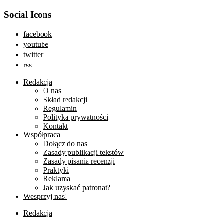
Social Icons
facebook
youtube
twitter
rss
Redakcja
O nas
Skład redakcji
Regulamin
Polityka prywatności
Kontakt
Współpraca
Dołącz do nas
Zasady publikacji tekstów
Zasady pisania recenzji
Praktyki
Reklama
Jak uzyskać patronat?
Wesprzyj nas!
Redakcja