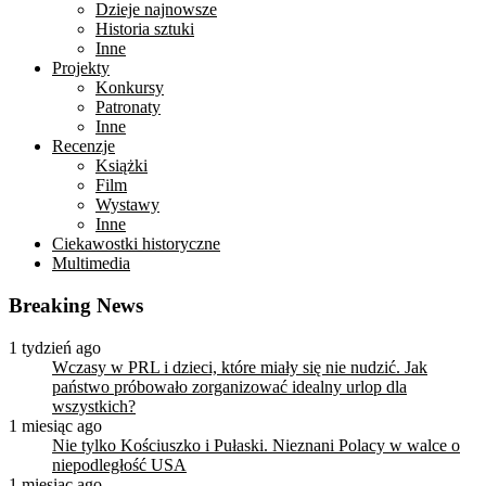
Dzieje najnowsze
Historia sztuki
Inne
Projekty
Konkursy
Patronaty
Inne
Recenzje
Książki
Film
Wystawy
Inne
Ciekawostki historyczne
Multimedia
Breaking News
1 tydzień ago
Wczasy w PRL i dzieci, które miały się nie nudzić. Jak
państwo próbowało zorganizować idealny urlop dla
wszystkich?
1 miesiąc ago
Nie tylko Kościuszko i Pułaski. Nieznani Polacy w walce o
niepodległość USA
1 miesiąc ago