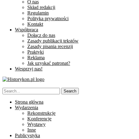
O nas
Skład redakcji
Regulamin
Polityka prywatności
Kontakt
Współpraca
Dołącz do nas
Zasady publikacji tekstów
Zasady pisania recenzji
Praktyki
Reklama
Jak uzyskać patronat?
Wesprzyj nas!
Strona główna
Wydarzenia
Rekonstrukcje
Konferencje
Wystawy
Inne
Publicystyka