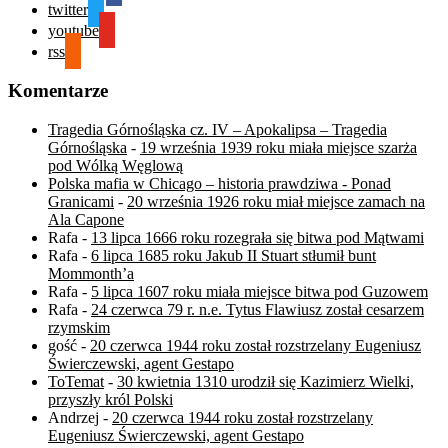
twitter
youtube
rss
Komentarze
Tragedia Górnośląska cz. IV – Apokalipsa – Tragedia
Górnośląska
-
19 września 1939 roku miała miejsce szarża
pod Wólką Węglową
Polska mafia w Chicago – historia prawdziwa - Ponad
Granicami
-
20 września 1926 roku miał miejsce zamach na
Ala Capone
Rafa
-
13 lipca 1666 roku rozegrała się bitwa pod Mątwami
Rafa
-
6 lipca 1685 roku Jakub II Stuart stłumił bunt
Mommonth’a
Rafa
-
5 lipca 1607 roku miała miejsce bitwa pod Guzowem
Rafa
-
24 czerwca 79 r. n.e. Tytus Flawiusz został cesarzem
rzymskim
gość
-
20 czerwca 1944 roku został rozstrzelany Eugeniusz
Świerczewski, agent Gestapo
ToTemat
-
30 kwietnia 1310 urodził się Kazimierz Wielki,
przyszły król Polski
Andrzej
-
20 czerwca 1944 roku został rozstrzelany
Eugeniusz Świerczewski, agent Gestapo