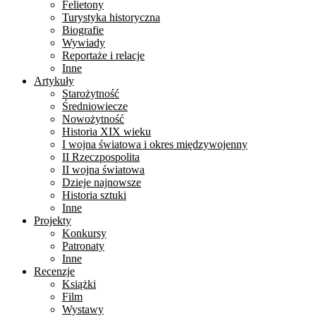
Felietony
Turystyka historyczna
Biografie
Wywiady
Reportaże i relacje
Inne
Artykuły
Starożytność
Średniowiecze
Nowożytność
Historia XIX wieku
I wojna światowa i okres międzywojenny
II Rzeczpospolita
II wojna światowa
Dzieje najnowsze
Historia sztuki
Inne
Projekty
Konkursy
Patronaty
Inne
Recenzje
Książki
Film
Wystawy