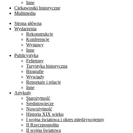
Inne
Ciekawostki historyczne
Multimedia
Strona główna
Wydarzenia
Rekonstrukcje
Konferencje
Wystawy
Inne
Publicystyka
Felietony
Turystyka historyczna
Biografie
Wywiady
Reportaże i relacje
Inne
Artykuły
Starożytność
Średniowiecze
Nowożytność
Historia XIX wieku
I wojna światowa i okres międzywojenny
II Rzeczpospolita
II wojna światowa