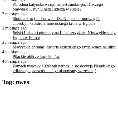
Zbrodnia katyńska wciąż nie jest zamknięta. Dlaczego
prawda o Katyniu nadal uderza w Rosję?
2 miesiące ago
Siódma krucjata Ludwika IX. Nil pełen trupów, głód,
choroby i katastrofa francuskiego króla w Egipcie
3 miesiące ago
Polski Luksor i piramidy na Lubelszczyźnie. Niezwykłe ślady
Egiptu w Polsce
3 miesiące ago
Madryckie corralas: historia sąsiedzkiego życia wraca na ulice
4 miesiące ago
Pijackie oblicze Jagiellonów
4 miesiące ago
Zamach majowy 1926: jak narodziła się decyzja Piłsudskiego
i dlaczego przewrót nie był planowany wcześniej?
Tag:
nwes