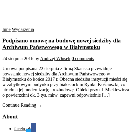
Inne
Wydarzenia
Podpisano umowę na budowę nowej siedziby dla
Archiwum Państwowego w Białymstoku
24 sierpnia 2016
by
Andrzej Włusek
0 comments
Umowa podpisana 22 sierpnia z firmą Skanska przewiduje
powstanie nowej siedziby dla Archiwum Państwowego w
Białymstoku do końca 2017 r. Obecna siedziba instytucji mieści się
w zabytkowym budynku przy białostockim Rynku Kościuszki, co
utrudnia jej modernizację i rozbudowę. Obiekt przy ul. Mickiewicza
o powierzchni ok. 3 tys. mkw. zapewni odpowiednie […]
Continue Reading →
About
facebook