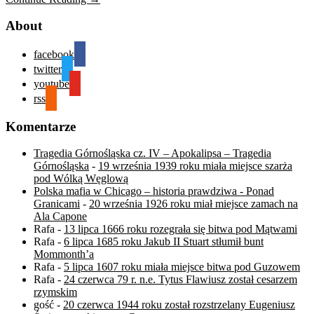
About
facebook
twitter
youtube
rss
Komentarze
Tragedia Górnośląska cz. IV – Apokalipsa – Tragedia
Górnośląska
-
19 września 1939 roku miała miejsce szarża
pod Wólką Węglową
Polska mafia w Chicago – historia prawdziwa - Ponad
Granicami
-
20 września 1926 roku miał miejsce zamach na
Ala Capone
Rafa
-
13 lipca 1666 roku rozegrała się bitwa pod Mątwami
Rafa
-
6 lipca 1685 roku Jakub II Stuart stłumił bunt
Mommonth’a
Rafa
-
5 lipca 1607 roku miała miejsce bitwa pod Guzowem
Rafa
-
24 czerwca 79 r. n.e. Tytus Flawiusz został cesarzem
rzymskim
gość
-
20 czerwca 1944 roku został rozstrzelany Eugeniusz