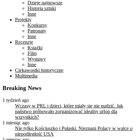
Dzieje najnowsze
Historia sztuki
Inne
Projekty
Konkursy
Patronaty
Inne
Recenzje
Książki
Film
Wystawy
Inne
Ciekawostki historyczne
Multimedia
Breaking News
1 tydzień ago
Wczasy w PRL i dzieci, które miały się nie nudzić. Jak
państwo próbowało zorganizować idealny urlop dla
wszystkich?
1 miesiąc ago
Nie tylko Kościuszko i Pułaski. Nieznani Polacy w walce o
niepodległość USA
1 miesiąc ago