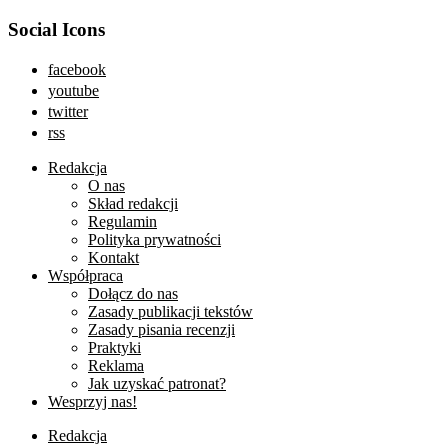
Social Icons
facebook
youtube
twitter
rss
Redakcja
O nas
Skład redakcji
Regulamin
Polityka prywatności
Kontakt
Współpraca
Dołącz do nas
Zasady publikacji tekstów
Zasady pisania recenzji
Praktyki
Reklama
Jak uzyskać patronat?
Wesprzyj nas!
Redakcja