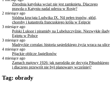
Zbrodnia katyńska wciąż nie jest zamknięta. Dlaczego
prawda o Katyniu nadal uderza w Rosję?
2 miesiące ago
Siódma krucjata Ludwika IX. Nil pełen trupów, głód,
choroby i katastrofa francuskiego króla w Egipcie
3 miesiące ago
Polski Luksor i piramidy na Lubelszczyźnie. Niezwykłe ślady
Egiptu w Polsce
3 miesiące ago
Madryckie corralas: historia sąsiedzkiego życia wraca na ulice
4 miesiące ago
Pijackie oblicze Jagiellonów
4 miesiące ago
Zamach majowy 1926: jak narodziła się decyzja Piłsudskiego
i dlaczego przewrót nie był planowany wcześniej?
Tag:
obrady