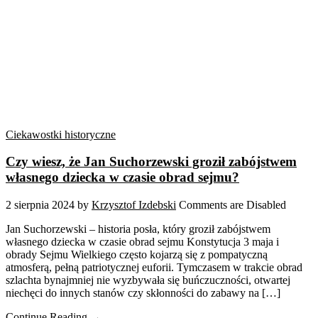
Ciekawostki historyczne
Czy wiesz, że Jan Suchorzewski groził zabójstwem
własnego dziecka w czasie obrad sejmu?
2 sierpnia 2024
by
Krzysztof Izdebski
Comments are Disabled
Jan Suchorzewski – historia posła, który groził zabójstwem
własnego dziecka w czasie obrad sejmu Konstytucja 3 maja i
obrady Sejmu Wielkiego często kojarzą się z pompatyczną
atmosferą, pełną patriotycznej euforii. Tymczasem w trakcie obrad
szlachta bynajmniej nie wyzbywała się buńczuczności, otwartej
niechęci do innych stanów czy skłonności do zabawy na […]
Continue Reading →