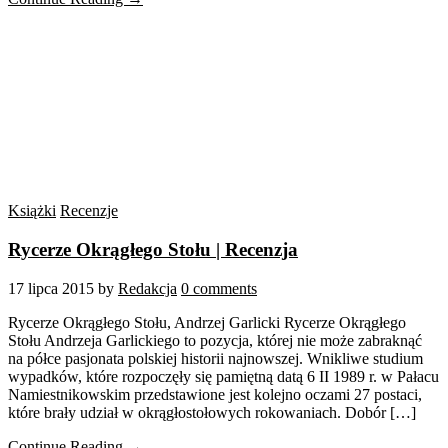
Książki
Recenzje
Rycerze Okrągłego Stołu | Recenzja
17 lipca 2015
by
Redakcja
0 comments
Rycerze Okrągłego Stołu, Andrzej Garlicki Rycerze Okrągłego
Stołu Andrzeja Garlickiego to pozycja, której nie może zabraknąć
na półce pasjonata polskiej historii najnowszej. Wnikliwe studium
wypadków, które rozpoczęły się pamiętną datą 6 II 1989 r. w Pałacu
Namiestnikowskim przedstawione jest kolejno oczami 27 postaci,
które brały udział w okrągłostołowych rokowaniach. Dobór […]
Continue Reading →