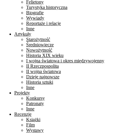
Felietony
Turystyka historyczna
Biografie
Wywiady
Reportaże i relacje
Inne
Artykuły
Starożytność
Średniowiecze
Nowożytność
Historia XIX wieku
I wojna światowa i okres międzywojenny
II Rzeczpospolita
II wojna światowa
Dzieje najnowsze
Historia sztuki
Inne
Projekty
Konkursy
Patronaty
Inne
Recenzje
Książki
Film
Wystawy