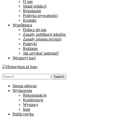
O nas
Skład redakcji
Regulamin
Polityka prywatności
Kontakt
Współpraca
Dołącz do nas
Zasady publikacji tekstów
Zasady pisania recenzji
Praktyki
Reklama
Jak uzyskać patronat?
Wesprzyj nas!
Strona główna
Wydarzenia
Rekonstrukcje
Konferencje
Wystawy
Inne
Publicystyka