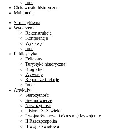
Inne
Ciekawostki historyczne
Multimedia
Strona główna
Wydarzenia
Rekonstrukcje
Konferencje
Wystawy
Inne
Publicystyka
Felietony
Turystyka historyczna
Biografie
Wywiady
Reportaże i relacje
Inne
Artykuły
Starożytność
Średniowiecze
Nowożytność
Historia XIX wieku
I wojna światowa i okres międzywojenny
II Rzeczpospolita
II wojna światowa