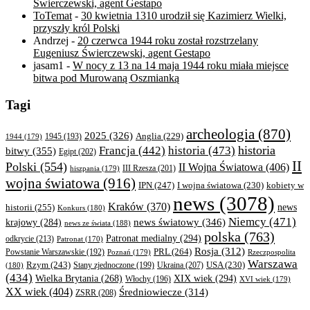
Świerczewski, agent Gestapo
ToTemat
-
30 kwietnia 1310 urodził się Kazimierz Wielki,
przyszły król Polski
Andrzej
-
20 czerwca 1944 roku został rozstrzelany
Eugeniusz Świerczewski, agent Gestapo
jasam1
-
W nocy z 13 na 14 maja 1944 roku miała miejsce
bitwa pod Murowaną Oszmianką
Tagi
archeologia
(870)
2025
(326)
Anglia
(229)
1944
(179)
1945
(193)
historia
Francja
(442)
historia
(473)
bitwy
(355)
Egipt
(202)
II
Polski
(554)
II Wojna Światowa
(406)
III Rzesza
(201)
hiszpania
(179)
wojna światowa
(916)
IPN
(247)
kobiety w
I wojna światowa
(230)
news
(3078)
Kraków
(370)
historii
(255)
news
Konkurs
(180)
Niemcy
(471)
news światowy
(346)
krajowy
(284)
news ze świata
(188)
polska
(763)
Patronat medialny
(294)
odkrycie
(213)
Patronat
(170)
Rosja
(312)
PRL
(264)
Powstanie Warszawskie
(192)
Poznań
(179)
Rzeczpospolita
Warszawa
Rzym
(243)
Ukraina
(207)
USA
(230)
(180)
Stany zjednoczone
(199)
(434)
XIX wiek
(294)
Wielka Brytania
(268)
Włochy
(196)
XVI wiek
(179)
XX wiek
(404)
Średniowiecze
(314)
ZSRR
(208)